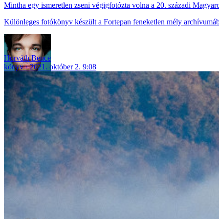
Mintha egy ismeretlen zseni végigfotózta volna a 20. századi Magyar
Különleges fotókönyv készült a Fortepan feneketlen mély archívumáb
Horváth Bence
könyv
2021. október 2. 9:08