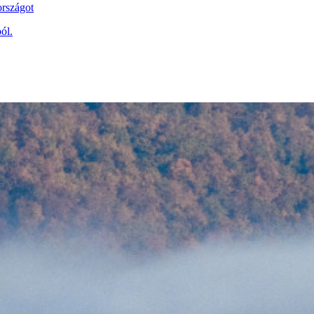
országot
ól.