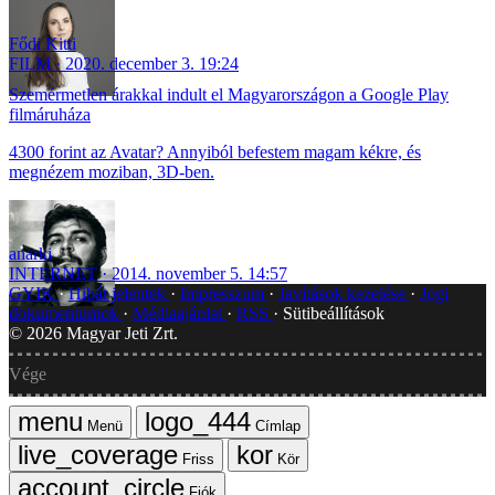
Fődi Kitti
FILM
2020. december 3. 19:24
Szemérmetlen árakkal indult el Magyarországon a Google Play
filmáruháza
4300 forint az Avatar? Annyiból befestem magam kékre, és
megnézem moziban, 3D-ben.
anarki
INTERNET
2014. november 5. 14:57
GYIK
Hibát jelentek
Impresszum
Javítások kezelése
Jogi
dokumentumok
Médiaajánlat
RSS
Sütibeállítások
©
2026
Magyar Jeti Zrt.
Vége
Menü
Címlap
Friss
Kör
Fiók