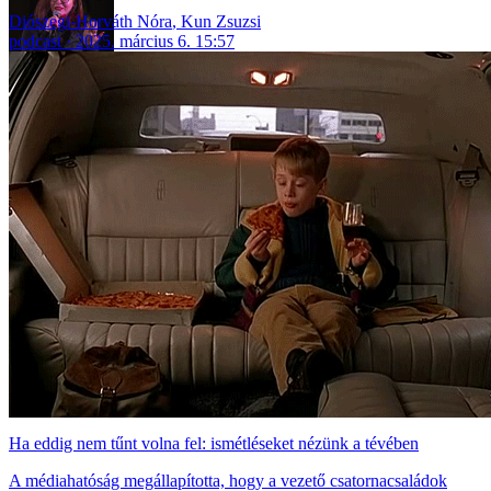
Diószegi-Horváth Nóra
,
Kun Zsuzsi
podcast
2025. március 6. 15:57
Ha eddig nem tűnt volna fel: ismétléseket nézünk a tévében
A médiahatóság megállapította, hogy a vezető csatornacsaládok