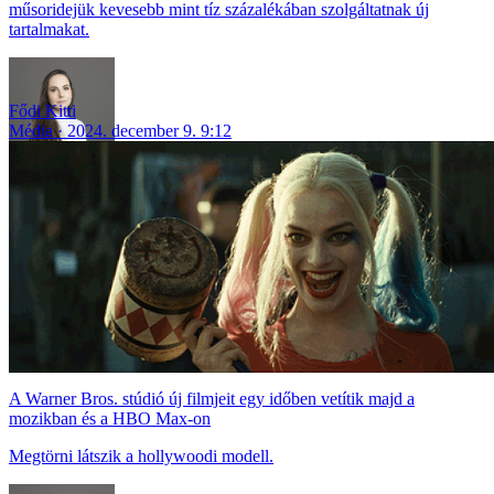
műsoridejük kevesebb mint tíz százalékában szolgáltatnak új
tartalmakat.
Fődi Kitti
Média
2024. december 9. 9:12
A Warner Bros. stúdió új filmjeit egy időben vetítik majd a
mozikban és a HBO Max-on
Megtörni látszik a hollywoodi modell.