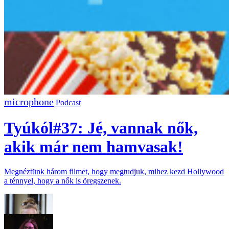
Podcast
Tyúkól#37: Jé, vannak nők,
akik már nem hamvasak!
Megnéztünk három filmet, hogy megtudjuk, mihez kezd Hollywood
a ténnyel, hogy a nők is öregszenek.