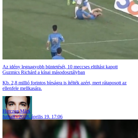
Az idény legnagyobb büntetését, 10 meccses eltiltást kapott
Guzmics Richárd a kínai másodosztályban
Kb. 2,8 millió forintos bírságra is ítélték azért, mert rátaposott az
ellenfele mellkasára.
Herczeg Márk
futball
2018. április 19. 17:06