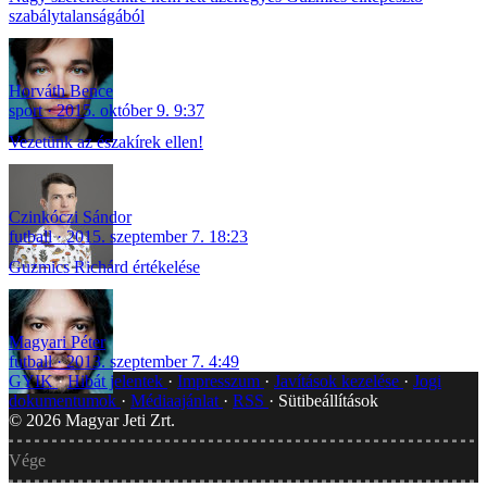
szabálytalanságából
Horváth Bence
sport
2015. október 9. 9:37
Vezetünk az északírek ellen!
Czinkóczi Sándor
futball
2015. szeptember 7. 18:23
Guzmics Richárd értékelése
Magyari Péter
futball
2013. szeptember 7. 4:49
GYIK
Hibát jelentek
Impresszum
Javítások kezelése
Jogi
dokumentumok
Médiaajánlat
RSS
Sütibeállítások
©
2026
Magyar Jeti Zrt.
Vége