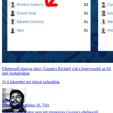
Elképesztő magyar siker: Guzmics Richárd volt a leggyorsabb az Eb
első fordulójában
31,6 kilométer per órával száguldott.
anarki
futball
2016. június 16. 7:01
Nagy szerencsénkre nem lett tizenegyes Guzmics elképesztő