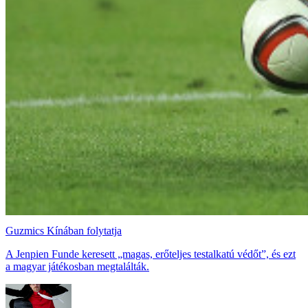
Guzmics Kínában folytatja
A Jenpien Funde keresett „magas, erőteljes testalkatú védőt”, és ezt
a magyar játékosban megtalálták.