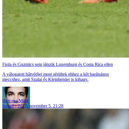
Fiola és Guzmics sem játszik Luxemburg és Costa Rica ellen
A válogatott hátvédjei most sérültek ehhez a két barátságos
meccshez, amit Szalai és Kleinheisler is kihagy.
Herczeg Márk
futball
2017. november 5. 21:28