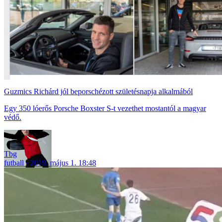
Guzmics Richárd jól beporschézott születésnapja alkalmából
Egy 350 lóerős Porsche Boxster S-t vezethet mostantól a magyar
védő.
Tbg
futball
2019. május 1. 18:48