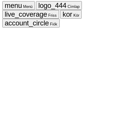
Menü
Címlap
Friss
Kör
Fiók