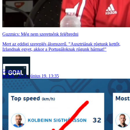
Guzmics: Még nem szeretnénk felébredni
Mert az eddigi szereplés álomszerű. "Ausztriának rúgtunk kettőt,
Izlandnak egyet, akkor a Portugáloknak rúgunk hármat!"
Goal.com
futball
2016. június 19. 13:35