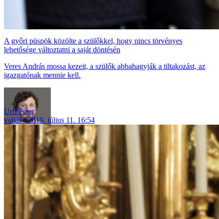
A győri püspök közölte a szülőkkel, hogy nincs törvényes
lehetősége változtatni a saját döntésén
Veres András mossa kezeit, a szülők abbahagyják a tiltakozást, az
igazgatónak mennie kell.
Urfi Péter
vallás
2019. július 11. 16:54