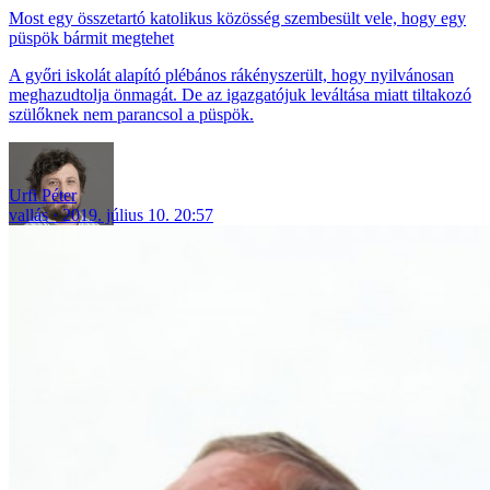
Most egy összetartó katolikus közösség szembesült vele, hogy egy
püspök bármit megtehet
A győri iskolát alapító plébános rákényszerült, hogy nyilvánosan
meghazudtolja önmagát. De az igazgatójuk leváltása miatt tiltakozó
szülőknek nem parancsol a püspök.
Urfi Péter
vallás
2019. július 10. 20:57