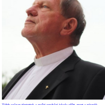
Több százan tüntettek a győri egyházi iskola előtt, mert a püspök