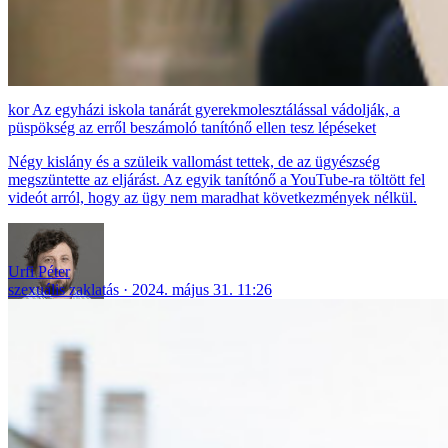
Az egyházi iskola tanárát gyerekmolesztálással vádolják, a
püspökség az erről beszámoló tanítónő ellen tesz lépéseket
Négy kislány és a szüleik vallomást tettek, de az ügyészség
megszüntette az eljárást. Az egyik tanítónő a YouTube-ra töltött fel
videót arról, hogy az ügy nem maradhat következmények nélkül.
Urfi Péter
szexuális zaklatás
2024. május 31. 11:26