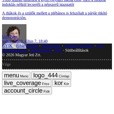
indoklás nélkül lecseréli a népszerű igazgatót
A diákok és a szülők mellett a plébános is felszólalt a párját ritkító
demonstráción.
Urfi Péter
vallás
2019. július 7. 18:40
GYIK
Hibát jelentek
Impresszum
Javítások kezelése
Jogi
dokumentumok
Médiaajánlat
RSS
Sütibeállítások
©
2026
Magyar Jeti Zrt.
Vége
Menü
Címlap
Friss
Kör
Fiók