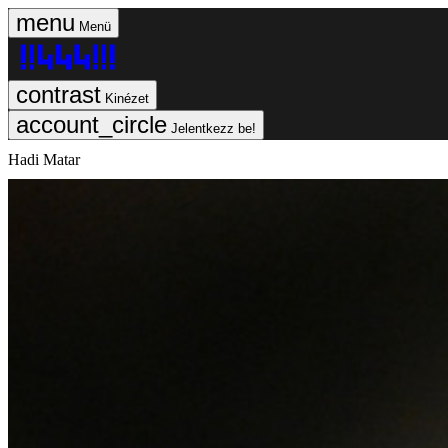
Menü
Kinézet
Jelentkezz be!
Hadi Matar