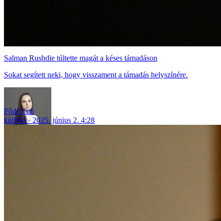
Salman Rushdie túltette magát a késes támadáson
Sokat segített neki, hogy visszament a támadás helyszínére.
Fődi Kitti
külföld
2025. június 2. 4:28