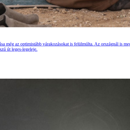
a még az optimistább várakozásokat is felülmúlta. Az országnál is meg
zú út leges-legeleje.