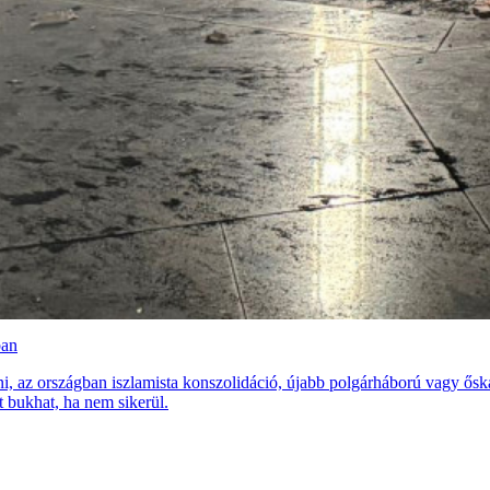
ban
i, az országban iszlamista konszolidáció, újabb polgárháború vagy ős
 bukhat, ha nem sikerül.