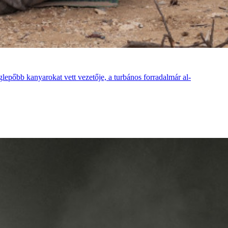
lepőbb kanyarokat vett vezetője, a turbános forradalmár al-