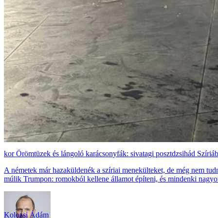
Örömtüzek és lángoló karácsonyfák: sivatagi posztdzsihád Szíriá
A németek már hazaküldenék a szíriai menekülteket, de még nem tudn
múlik Trumpon: romokból kellene államot építeni, és mindenki nagyot
Kolozsi Ádám