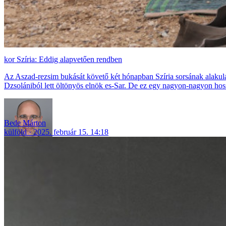
Szíria: Eddig alapvetően rendben
Az Aszad-rezsim bukását követő két hónapban Szíria sorsának alakulás
Dzsolániból lett öltönyös elnök es-Sar. De ez egy nagyon-nagyon hoss
Bede Márton
külföld
2025. február 15. 14:18