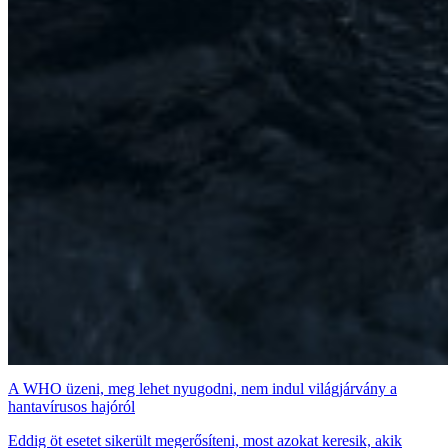
A WHO üzeni, meg lehet nyugodni, nem indul világjárvány a
hantavírusos hajóról
Eddig öt esetet sikerült megerősíteni, most azokat keresik, akik