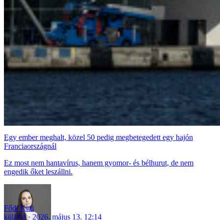
Egy ember meghalt, közel 50 pedig megbetegedett egy hajón
Franciaországnál
Ez most nem hantavírus, hanem gyomor- és bélhurut, de nem
engedik őket leszállni.
Fődi Kitti
külföld
2026. május 13. 12:14