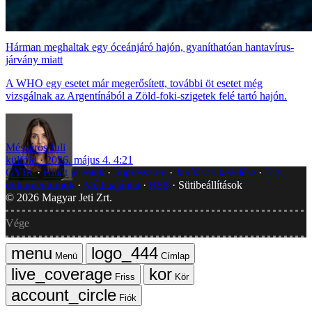
Hárman meghaltak egy óceánjáró hajón, gyaníthatóan hantavírus-
járvány miatt
A WHO egy esetet már megerősített, további öt esetet még
vizsgálnak az Argentínából a Zöld-foki-szigetek felé tartó hajón.
Mészáros Juli
külföld
2026. május 4. 4:21
GYIK
Hibát jelentek
Impresszum
Javítások kezelése
Jogi
dokumentumok
Médiaajánlat
RSS
Sütibeállítások
©
2026
Magyar Jeti Zrt.
Vége
Menü
Címlap
Friss
Kör
Fiók