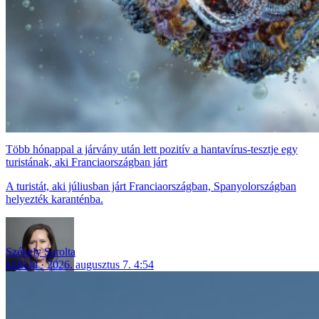
Több hónappal a járvány után lett pozitív a hantavírus-tesztje egy
turistának, aki Franciaországban járt
A turistát, aki júliusban járt Franciaországban, Spanyolországban
helyezték karanténba.
Székely Sarolta
külföld
2026. augusztus 7. 4:54