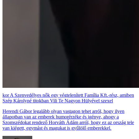
A Szenvedélyes nők egy végtelenített Família Kft.-rész, amiben
Szép Károlyné titokban Vili Te Nagyon Hülyével szexel
Herendi Gábor legalább olyan vastagon tehet arról, hogy ilyen
állapotban van az emberek humorérzéke és igénye, ahogy a
Szomszédokat rendező Horváth Ádám arról, hogy ez az ország tele
van kiégett, egymást és magukat is gyűlölő emberekkel.