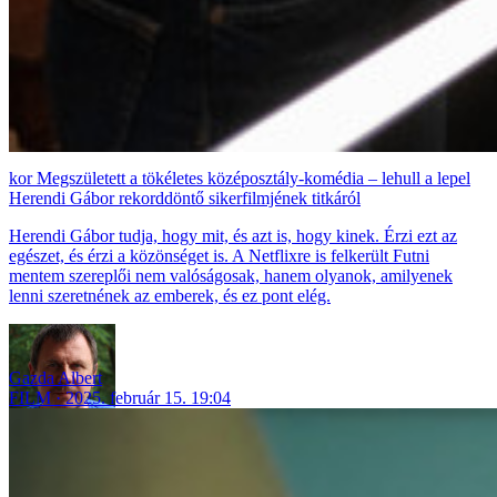
Megszületett a tökéletes középosztály-komédia – lehull a lepel
Herendi Gábor rekorddöntő sikerfilmjének titkáról
Herendi Gábor tudja, hogy mit, és azt is, hogy kinek. Érzi ezt az
egészet, és érzi a közönséget is. A Netflixre is felkerült Futni
mentem szereplői nem valóságosak, hanem olyanok, amilyenek
lenni szeretnének az emberek, és ez pont elég.
Gazda Albert
FILM
2025. február 15. 19:04