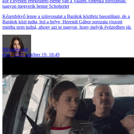
Egyetlen értékelhető eleme van a Valami Amerika sorozatnak:
nagyon megverik benne Schobertet
Kézenfekvő lenne a színvonalat a Barátok közthöz hasonlítani, de a
Barátok közt tudta, hol a helye, Herendi Gábor sorozata viszont
mintha nem tudná, ahogy azt se nagyon, hogy melyik évtizedben jár.
Mészáros Juli
tévé
2023. október 19. 18:49