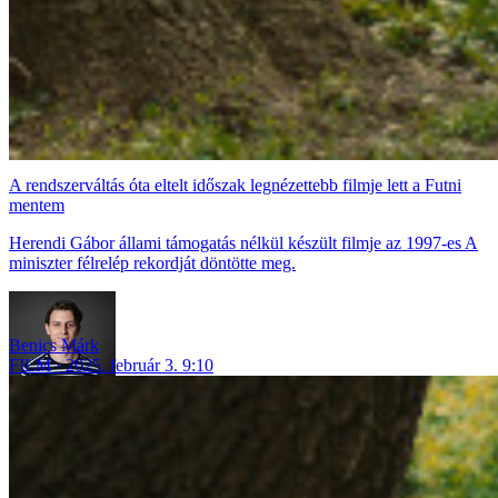
A rendszerváltás óta eltelt időszak legnézettebb filmje lett a Futni
mentem
Herendi Gábor állami támogatás nélkül készült filmje az 1997-es A
miniszter félrelép rekordját döntötte meg.
Benics Márk
FILM
2025. február 3. 9:10