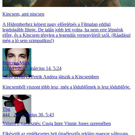
Kincsem, ami nincsen
A Hídemberhez képest nagy előrelépés a Filmalap eddigi
legdrágább filmje. De talán jobb lett volna, ha nem erre lépnénk
előre, és a Kincsem tényleg a legendás versenylóról szól. (Ráadásul
még a ló sem szimpatikus!)
Herczeg Márk
FILM
2017. március 14. 5:24
Nagy Ervin és Petrik Andrea játszik a Kincsemben
Kincsemből viszont több lesz, még a lódublőrnek is lesz lódublőrje.
Tbg
444
2015. június 30. 5:43
Valami Újraélesztés: Csuja Imre Vinnie Jones szerepében
Elkészült az emlékezetes brit újraélesztős reklám magyar változata.