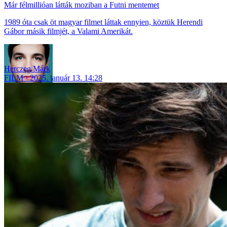
Már félmillióan látták moziban a Futni mentemet
1989 óta csak öt magyar filmet láttak ennyien, köztük Herendi
Gábor másik filmjét, a Valami Amerikát.
Herczeg Márk
FILM
2025. január 13. 14:28