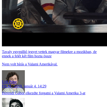
Tavaly egymillió jegyet vettek magyar filmekre a mozikban, de
ennek a felét két film hozta össze
Nem volt bírás a Valami Amerikával.
Urfi Péter
FILM
2019. január 4. 14:29
Herendi Gábor elkezdte forgatni a Valami Amerika 3-at