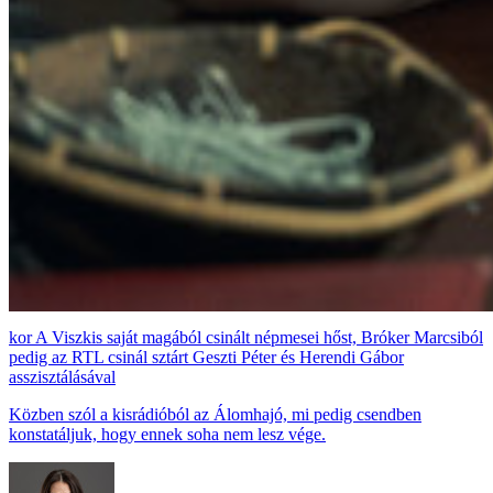
A Viszkis saját magából csinált népmesei hőst, Bróker Marcsiból
pedig az RTL csinál sztárt Geszti Péter és Herendi Gábor
asszisztálásával
Közben szól a kisrádióból az Álomhajó, mi pedig csendben
konstatáljuk, hogy ennek soha nem lesz vége.