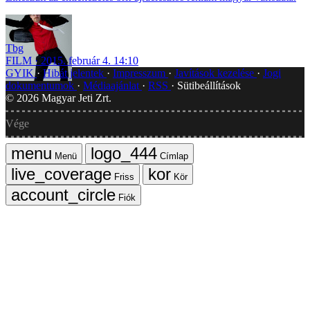
Tbg
FILM
2015. február 4. 14:10
GYIK
Hibát jelentek
Impresszum
Javítások kezelése
Jogi
dokumentumok
Médiaajánlat
RSS
Sütibeállítások
©
2026
Magyar Jeti Zrt.
Vége
Menü
Címlap
Friss
Kör
Fiók