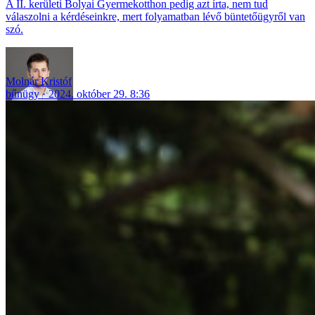
A II. kerületi Bolyai Gyermekotthon pedig azt írta, nem tud
válaszolni a kérdéseinkre, mert folyamatban lévő büntetőügyről van
szó.
Molnár Kristóf
bűnügy
2024. október 29. 8:36