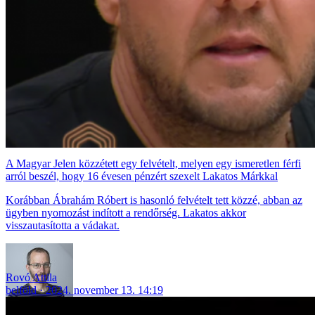
A Magyar Jelen közzétett egy felvételt, melyen egy ismeretlen férfi
arról beszél, hogy 16 évesen pénzért szexelt Lakatos Márkkal
Korábban Ábrahám Róbert is hasonló felvételt tett közzé, abban az
ügyben nyomozást indított a rendőrség. Lakatos akkor
visszautasította a vádakat.
Rovó Attila
belföld
2024. november 13. 14:19