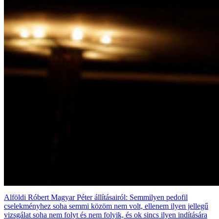
Alföldi Róbert Magyar Péter állításairól: Semmilyen pedofil
cselekményhez soha semmi közöm nem volt, ellenem ilyen jellegű
vizsgálat soha nem folyt és nem folyik, és ok sincs ilyen indítására