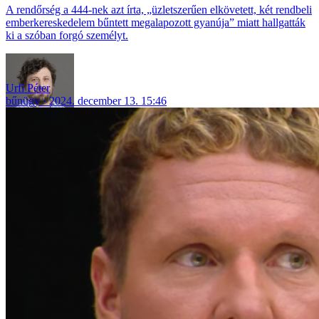
A rendőrség a 444-nek azt írta, „üzletszerűen elkövetett, két rendbeli
emberkereskedelem bűntett megalapozott gyanúja” miatt hallgatták
ki a szóban forgó személyt.
Urfi Péter
bűnügy
2024. december 13. 15:46