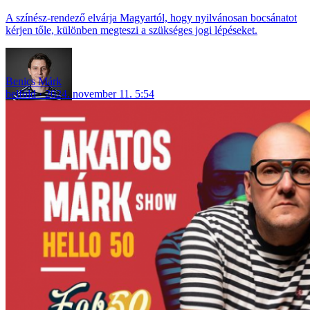
A színész-rendező elvárja Magyartól, hogy nyilvánosan bocsánatot
kérjen tőle, különben megteszi a szükséges jogi lépéseket.
Benics Márk
belföld
2024. november 11. 5:54