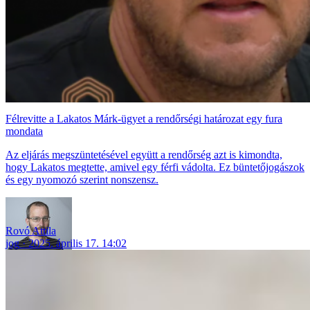
Félrevitte a Lakatos Márk-ügyet a rendőrségi határozat egy fura
mondata
Az eljárás megszüntetésével együtt a rendőrség azt is kimondta,
hogy Lakatos megtette, amivel egy férfi vádolta. Ez büntetőjogászok
és egy nyomozó szerint nonszensz.
Rovó Attila
jog
2025. április 17. 14:02