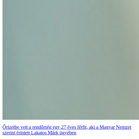
Őrizetbe vett a rendőrség egy 27 éves férfit, aki a Magyar Nemzet
szerint érintett Lakatos Márk ügyében