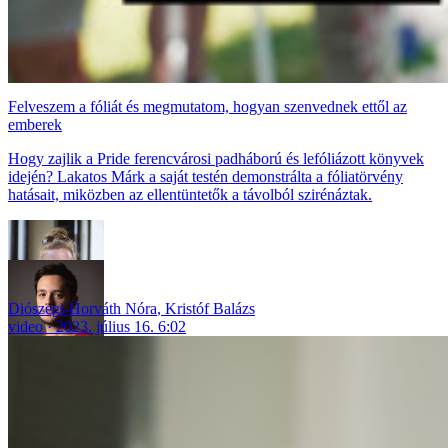
Felveszem a fóliát és megmutatom, hogyan szenvednek ettől az
emberek
Hogy zajlik a Pride ferencvárosi padháború és lefóliázott könyvek
idején? Lakatos Márk a saját testén demonstrálta a fóliatörvény
hatásait, miközben az ellentüntetők a távolból szirénáztak.
Diószegi-Horváth Nóra
,
Kristóf Balázs
video
2023. július 16. 6:02