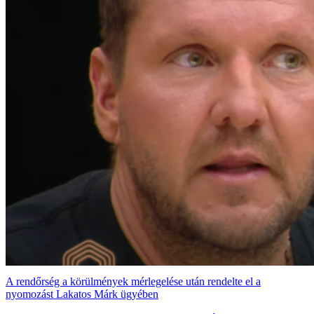
A rendőrség a körülmények mérlegelése után rendelte el a
nyomozást Lakatos Márk ügyében