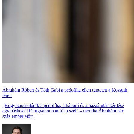
Ábrahám Róbert és Tóth Gabi a pedofília ellen tüntetett a Kossuth
téren
„Hogy kapcsolódik a pedofília, a háború és a hazaárulás kérdése
egymáshoz? Hát ugyanonnan fúj a szél” – mondta Ábrahám pár
száz ember előtt.