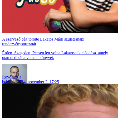
A szervező cég törölte Lakatos Márk születésnapi
rendezvénysorozatát
Érden, Szegeden, Pécsen lett volna Lakatosnak előadása, amely
után dedikálta volna a könyvét.
Rovó Attila
belföld
2024. november 2. 17:25