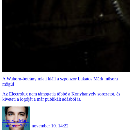
A Wahorn-botrány miatt kiáll a szponzor Lakatos Márk műsora
mögül
Az Electrolux nem támogatja többé a Konyhanyelv sorozatot, és
kiveteti a logóját a már publikált adásból is.
Herczeg Márk
botrány
2021. november 10. 14:22