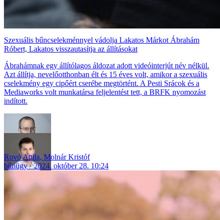
Szexuális bűncselekménnyel vádolja Lakatos Márkot Ábrahám
Róbert, Lakatos visszautasítja az állításokat
Ábrahámnak egy állítólagos áldozat adott videóinterjút név nélkül.
Azt állítja, nevelőotthonban élt és 15 éves volt, amikor a szexuális
cselekmény egy cipőért cserébe megtörtént. A Pesti Srácok és a
Mediaworks volt munkatársa feljelentést tett, a BRFK nyomozást
indított.
Rovó Attila
,
Molnár Kristóf
bűnügy
2024. október 28. 10:24