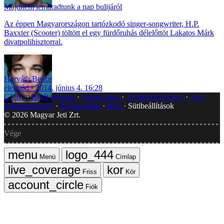
Majdnem lemaradtunk a nap bulijáról
Az éppen Magyarországon tartózkodó singer-songwriter, H.P.
Baxxter (Scooter) töltött el egy fürdőruhás délelőttöt Lakatos Márk
divatpolihisztorral.
Horváth Bence
életmód
2014. június 4. 16:28
GYIK
Hibát jelentek
Impresszum
Javítások kezelése
Jogi
dokumentumok
Médiaajánlat
RSS
Sütibeállítások
©
2026
Magyar Jeti Zrt.
Vége
Menü
Címlap
Friss
Kör
Fiók