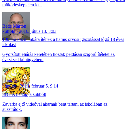
működésképtelen lett.
Bede Márton
külföld
2016. július 13. 8:03
100 óra közmunkára ítélték a hamis orvosi igazolással lógó 18 éves
iskolást
Gyorsított eljárás keretében hoztak példásan szigorú ítéletet az
évszázad bűnügyében.
plankog
bűnügy
2014. február 5. 9:14
SOHA ne lógj a suliból!
Zavarba ejtő videóval akarnak bent tartani az iskolában az
ausztrálok.