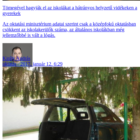
Tömegével hagyják el az iskolákat a hátrányos helyzetű vidékeken a
gyerekek
Az oktatási minisztérium adatai szerint csak a középfokú oktatásban
csökkent az iskolakerülők száma, az általános iskolákban még
jellemzőbbé is vált a lógás.
Király András
oktatás
2017. január 12. 6:29