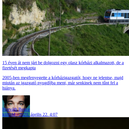
15 éven át nem járt be dolgozni egy olasz kórházi alkalmazott, de a
fizetését megkapta
2005-ben megfenyegette a kórházigazgatót, hogy ne jelentse, majd
miután az igazgató nyugdíjba ment, már senkinek nem tűnt fel a
hiánya.
Horváth Bence
külföld
2021. április 22. 4:07