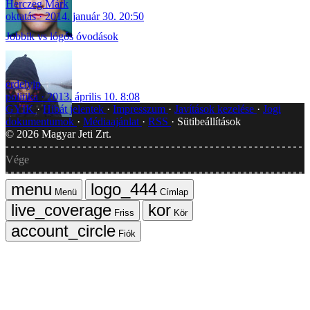
Herczeg Márk
oktatás
2014. január 30. 20:50
Jobbik vs lógós óvodások
erdelyip
politika
2013. április 10. 8:08
GYIK
Hibát jelentek
Impresszum
Javítások kezelése
Jogi
dokumentumok
Médiaajánlat
RSS
Sütibeállítások
©
2026
Magyar Jeti Zrt.
Vége
Menü
Címlap
Friss
Kör
Fiók