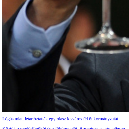
Lógás miatt letartóztatták egy olasz kisváros fél önkormányzatát
Köztük a rendőrfőnököt és a főkönyvelőt. Boscotrecase így teljesen