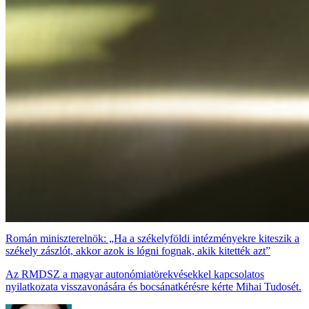
Román miniszterelnök: „Ha a székelyföldi intézményekre kiteszik a
székely zászlót, akkor azok is lógni fognak, akik kitették azt”
Az RMDSZ a magyar autonómiatörekvésekkel kapcsolatos
nyilatkozata visszavonására és bocsánatkérésre kérte Mihai Tudosét.