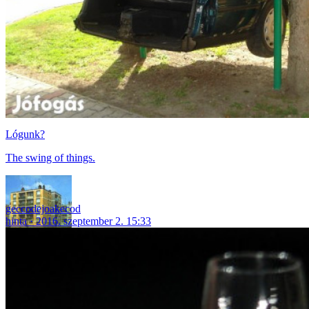
Lógunk?
The swing of things.
geccodejoakecod
hinta
2016. szeptember 2. 15:33