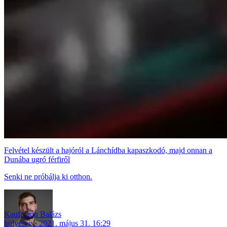
Felvétel készült a hajóról a Lánchídba kapaszkodó, majd onnan a
Dunába ugró férfiről
Senki ne próbálja ki otthon.
Kaufmann Balázs
hülyeség
2021. május 31. 16:29