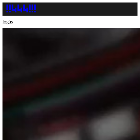
lógás