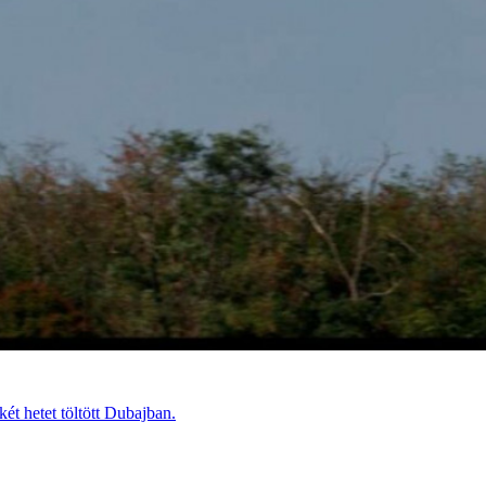
t hetet töltött Dubajban.