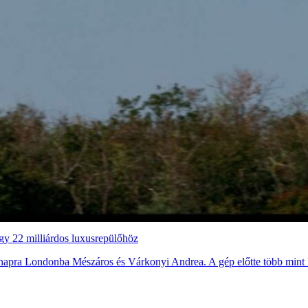
egy 22 milliárdos luxusrepülőhöz
apra Londonba Mészáros és Várkonyi Andrea. A gép előtte több mint ké