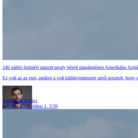
246 millió forintért utazott tavaly bérelt magángépen Amerikába Szijjá
Ez volt az az eset, amikor a volt külügyminiszter arról posztolt, hog
Kaufmann Balázs
belföld
2026. július 1. 3:59