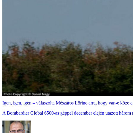
Igen, igen, igen – válaszolta Mészáros Lőrinc arra, hogy van-e köze 
A Bombardier Global 6500-as géppel december elején utazott három n