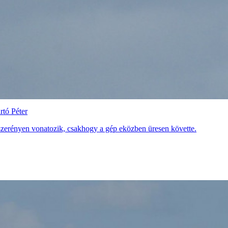
rtó Péter
y szerényen vonatozik, csakhogy a gép eközben üresen követte.