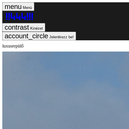
Menü
Kinézet
Jelentkezz be!
luxusrepülő