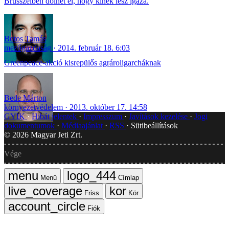
Brüsszelben dőlhet el, hogy kinek lesz igaza.
Botos Tamás
mezőgazdaság
2014. február 18. 6:03
Greenpeace-akció kisrepülős agrároligarcháknak
Bede Márton
környezetvédelem
2013. október 17. 14:58
GYIK
Hibát jelentek
Impresszum
Javítások kezelése
Jogi
dokumentumok
Médiaajánlat
RSS
Sütibeállítások
©
2026
Magyar Jeti Zrt.
Vége
Menü
Címlap
Friss
Kör
Fiók