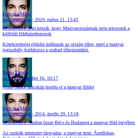
Herczeg Márk
mezőgazdaság
2019. május 21. 13:45
Brüsszelnek nem tetszik, hogy Magyarországnak nem tetszenek a
külföldi földtulajdonosok
Kötelezettségi eljárást indítanak az ország ellen, mert a magyar
jogszabály korlátozza a szabad tőkeáramlást.
Botos Tamás
eu
2014. október 16. 10:17
Vona Gábor talicskán hordja el a magyar földet
Herczeg Márk
mezőgazdaság
2014. április 29. 13:18
Brüsszelben csaphat össze Bécs és Budapest a magyar föld ügyében
Az osztrák miniszter tárgyalna, a magyar nem. Áprilisban,