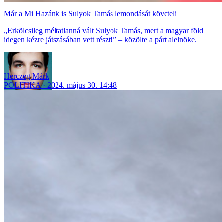
Már a Mi Hazánk is Sulyok Tamás lemondását követeli
„Erkölcsileg méltatlanná vált Sulyok Tamás, mert a magyar föld
idegen kézre játszásában vett részt!” – közölte a párt alelnöke.
Herczeg Márk
POLITIKA
2024. május 30. 14:48