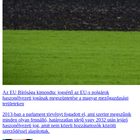
Az EU Bírósága kimondta: jogsértő az EU-s polgárok
haszonélvezeti jogának megszüntetése a magyar mezőgazdasági
területeken
2013-ban a parlament törvényt fogadott el, ami szerint megszűnik
minden olyan fennálló, határozatlan idejű vagy 2032 után lejáró
haszonélvezeti jog, amit nem közeli hozzátartozók közötti
szerződéssel alapítottak.