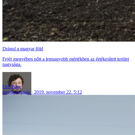
Drágul a magyar föld
Fejér megyében nőtt a legnagyobb mértékben az értékesített terület
nagysága.
Urfi Péter
mezőgazdaság
2019. november 22. 5:12