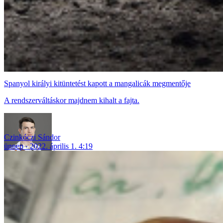
Spanyol királyi kitüntetést kapott a mangalicák megmentője
A rendszerváltáskor majdnem kihalt a fajta.
Czinkóczi Sándor
ünnep
2022. április 1. 4:19