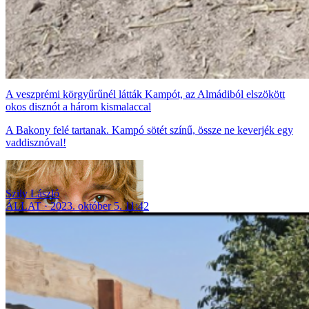
A veszprémi körgyűrűnél látták Kampót, az Almádiból elszökött
okos disznót a három kismalaccal
A Bakony felé tartanak. Kampó sötét színű, össze ne keverjék egy
vaddisznóval!
Szily László
ÁLLAT
2023. október 5. 11:42