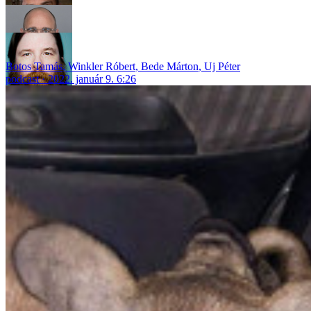
Botos Tamás
,
Winkler Róbert
,
Bede Márton
,
Uj Péter
podcast
2022. január 9. 6:26