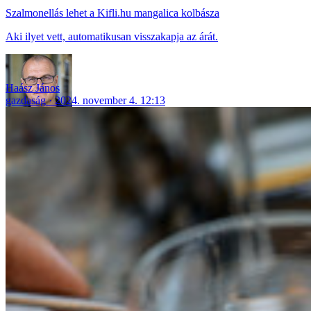
Szalmonellás lehet a Kifli.hu mangalica kolbásza
Aki ilyet vett, automatikusan visszakapja az árát.
Haász János
gazdaság
2024. november 4. 12:13