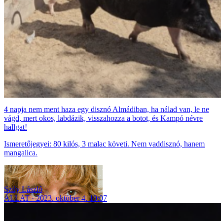
4 napja nem ment haza egy disznó Almádiban, ha nálad van, le ne
vágd, mert okos, labdázik, visszahozza a botot, és Kampó névre
hallgat!
Ismeretőjegyei: 80 kilós, 3 malac követi. Nem vaddisznó, hanem
mangalica.
Szily László
ÁLLAT
2023. október 4. 10:07