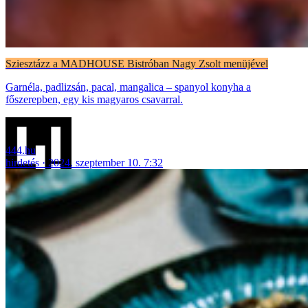
Sziesztázz a MADHOUSE Bistróban Nagy Zsolt menüjével
Garnéla, padlizsán, pacal, mangalica – spanyol konyha a
főszerepben, egy kis magyaros csavarral.
444.hu
hirdetés
2024. szeptember 10. 7:32