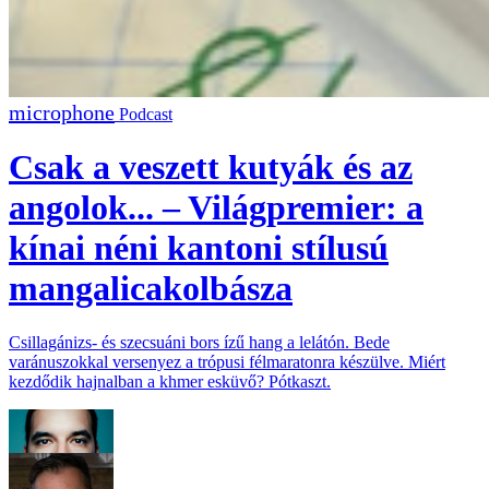
Podcast
Csak a veszett kutyák és az
angolok... – Világpremier: a
kínai néni kantoni stílusú
mangalicakolbásza
Csillagánizs- és szecsuáni bors ízű hang a lelátón. Bede
varánuszokkal versenyez a trópusi félmaratonra készülve. Miért
kezdődik hajnalban a khmer esküvő? Pótkaszt.