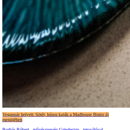
Veganuár helyett: Sötét, húsos kaják a Madhouse Bistro új
menüjében
Borbás Róbert - művésznevén Grindesign - tetoválóval