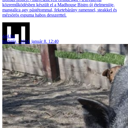
közreműködésben készült el a Madhouse Bistro új ételmenüje,
mangalica agy pástétommal, feketebárány ramennel, steakkel és
mézsörös espuma habos desszerttel.
444.hu
hirdetés
2024. január 8. 12:40