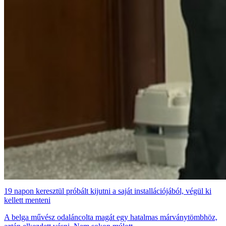
19 napon keresztül próbált kijutni a saját installációjából, végül ki
kellett menteni
A belga művész odaláncolta magát egy hatalmas márványtömbhöz,