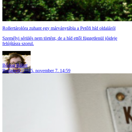
Rollertárolóra zuhant egy márványtábla a Petőfi híd oldaláról
Személyi sérülés nem történt, de a híd ettől függetlenül jóideje
felújításra szorul.
Bódog Bálint
Budapest
2025. november 7. 14:59