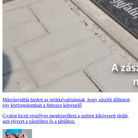
Márványtábla hirdeti az örökkévalóságnak, hogy zászlót állíttatott
egy körforgalomban a fideszes képviselő
Gyalog kicsit veszélyes megközelíteni a szépen kikövezett járdát,
ami elvezet a zászlóhoz és a táblához.