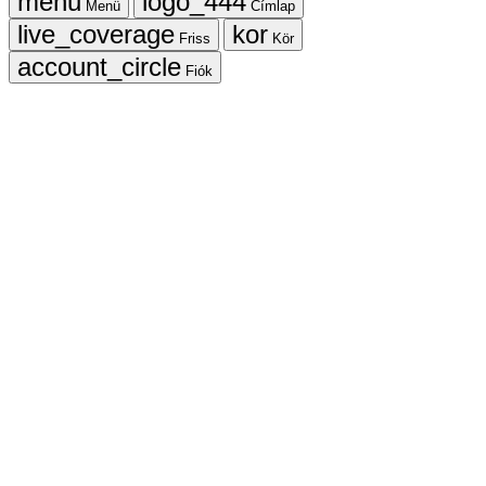
Menü
Címlap
Friss
Kör
Fiók