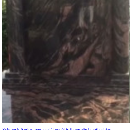
Schmuck Andor még a saját nevét is felvésette barátja sírjára