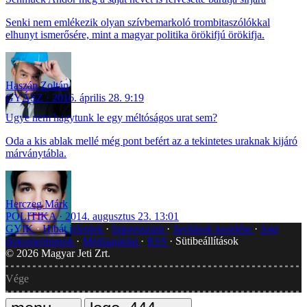
Senki nem emlékezik olyan szívbemarkoló trombitaszólókkal
elhunyt ismerősére, mint a magyar politika örökifjú örökifja.
Haszán Zoltán
GYÁSZ
2016. április 28. 9:19
Ugye nem hagytunk le egy méltóságos urat sem?
Oda a kis ablak mellé még pont befért az a tekintetes uraknak kijáró
márványtábla.
Herczeg Márk
POLITIKA
2014. augusztus 23. 13:01
GYIK
Hibát jelentek
Impresszum
Javítások kezelése
Jogi
dokumentumok
Médiaajánlat
RSS
Sütibeállítások
©
2026
Magyar Jeti Zrt.
Vége