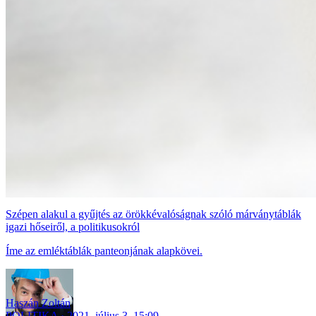
Szépen alakul a gyűjtés az örökkévalóságnak szóló márványtáblák
igazi hőseiről, a politikusokról
Íme az emléktáblák panteonjának alapkövei.
Haszán Zoltán
POLITIKA
2021. július 3. 15:09