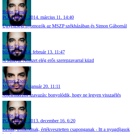
Botos Tamás
POLITIKA
2014. március 11. 14:40
Ügyészségi nyomozók az MSZP székházában és Simon Gábornál
Botos Tamás
bűnügy
2014. február 13. 11:47
A Magyar Nemzet elég erős szerepzavarral küzd
Kerner Zsolt
Média
2014. január 20. 11:11
Átjelentkezős szavazás: bonyolódik, hogy ne legyen visszaélés
Botos Tamás
POLITIKA
2013. december 16. 6:20
Isznak, trollkodnak, értékvesztetten csaponganak - Itt a nyugdíjasok