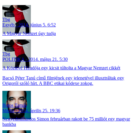
Tbg
Egyéb
2014. június 5. 6:52
A Magyar Nemzet úgy tudja
Tbg
POLITIKA
2014. május 21. 5:30
A Köztévé Híradója egy kicsit túltolta a Magyar Nemzet cikkét
Bacsó Péter Tanú című filmjének egy jelenetével illusztráltak egy
Origoról szóló hírt. A BBC etikai kódexe zokog.
Botos Tamás
Média
2014. április 25. 19:36
Negyedmilliárdos Simon februárban rakott be 75 milliót egy magyar
bankba