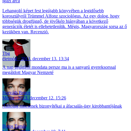
igazi arca
Lehangoló képet fest legújabb könyvében a legidősebb
korosztályról Trümmel Alfonz szociológus. Az egy dolog, hogy
többségük drogfüggő, de jövőkép hiányában a következő
generációk életét is ellehetetlenítik. Mégis, Magyarország sorsa az ő
kezükben van. Recenzió.
Tbg
életmód
2013. december 13. 13:34
A nap újságírói mondata persze ma is a sanyarú gyereksorssal
megáldott Magyar Nemzeté
Horváth Bence
Média
2013. december 12. 15:26
Állítólag nincsenek bizonyítékai a áfacsalás-ügy kirobbantójának
Botos Tamás