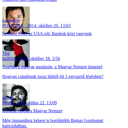
kasnyikm
POLITIKA
2014. október 20. 13:03
Szijjártó Péter az USA-ról: Barátok közt vagyunk
Tbg
külföld
2014. október 18. 3:56
Szarban a magyar gazdaság, a Magyar Nemzet ünnepel
Hogyan csináljunk rossz hírből jót 1 egyszerű lépésben?
anarki
Média
2014. július 22. 13:09
Rosszul ébredt a Magyar Nemzet
Még önmagához képest is borúlátóbb Bajnai Gordonnal
kapcsolatban.