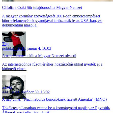
Cáfolja a Csíki Sör tulajdonosát a Magyar Nemzet
A magyar kormány szövetségesét 2001-ben embercsempészet
bűncselekményének gyanújával tartóztatták le az USA-ban, ezt
dokumentum igazolja.
Tbg
politika
2018. január 4. 16:03
A nap kommentelői: a Magyar Nemzet olvasói
Az internetadóhoz fűzött értékes hozzászólásaikkal nyerték el a
kitüntető címet.
anarki
444
2014. október 30. 13:02
A nap címe: "Náci háborús bűnösöknek fizetett Amerika" (MNO)
Tökéletes pillanatban vetette be a kormánypárti napilap az Egyesült-
Államok-náci-elhajlásai témát!