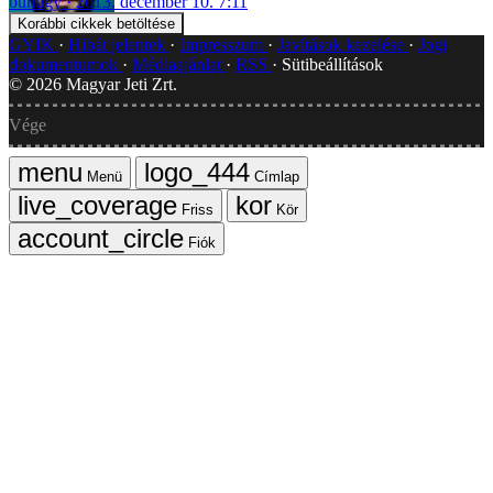
bűnügy
2013. december 10. 7:11
Korábbi cikkek betöltése
GYIK
Hibát jelentek
Impresszum
Javítások kezelése
Jogi
dokumentumok
Médiaajánlat
RSS
Sütibeállítások
©
2026
Magyar Jeti Zrt.
Vége
Menü
Címlap
Friss
Kör
Fiók