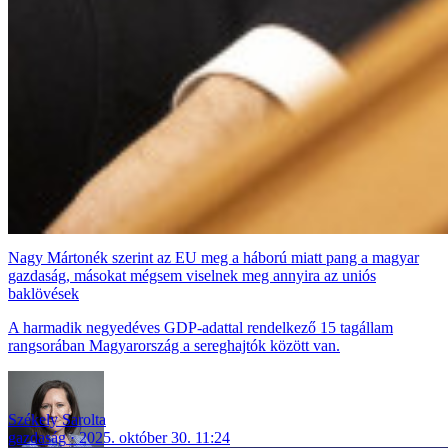
Nagy Mártonék szerint az EU meg a háború miatt pang a magyar
gazdaság, másokat mégsem viselnek meg annyira az uniós
baklövések
A harmadik negyedéves GDP-adattal rendelkező 15 tagállam
rangsorában Magyarország a sereghajtók között van.
Székely Sarolta
gazdaság
2025. október 30. 11:24