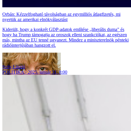
Orbán: Kézzelfogható távolságban az egymilliós átlagfizetés, mi
nyertük az amerikai elnökválasztást
Kiderült, hogy a konkrét GDP-adatok említése „liberális duma" és
hogy ha Trump támogatja az oroszok elleni szankciókat, az egészen
más, mintha az EU tenné ugyanezt. Mindez a miniszterelnök pénteki
rádióinterjújában hangzott el.
Szily László
POLITIKA
2025. január 31. 8:00