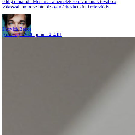
eddig elmaradt. Most már a németek sem várnának tovább a
válasszal, amire szinte biztosan érkezhet kínai retorzió is.
Horváth Bence
gazdaság
2026. június 4. 4:01