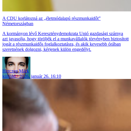
A CDU korlátozná az „életmódalapú részmunkaidőt”
Németországban
A kormányon lévő Kereszténydemokrata Unió gazdasági szárnya
azt javasolja, hogy töröljék el a munkavállalók törvényben biztosított
jogát a részmunkaidős foglalkoztatásra, és akik kevesebb órában
szeretnének dolgozni, kérjenek külön engedélyt.
Herczeg Márk
külföld
2026. január 26. 16:10