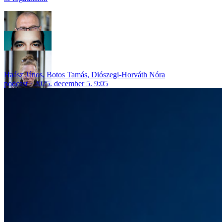
Haász János
,
Botos Tamás
,
Diószegi-Horváth Nóra
podcast
2025. december 5. 9:05