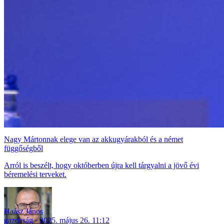
Nagy Mártonnak elege van az akkugyárakból és a német
függőségből
Arról is beszélt, hogy októberben újra kell tárgyalni a jövő évi
béremelési terveket.
Haász János
gazdaság
2025. május 26. 11:12