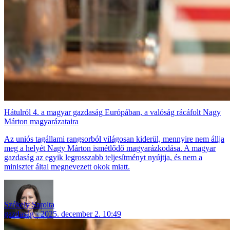
Hátulról 4. a magyar gazdaság Európában, a valóság rácáfolt Nagy
Márton magyarázataira
Az uniós tagállami rangsorból világosan kiderül, mennyire nem állja
meg a helyét Nagy Márton ismétlődő magyarázkodása. A magyar
gazdaság az egyik legrosszabb teljesítményt nyújtja, és nem a
miniszter által megnevezett okok miatt.
Székely Sarolta
gazdaság
2025. december 2. 10:49