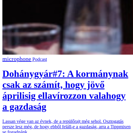
Podcast
Dohánygyár#7: A kormánynak
csak az számít, hogy jövő
áprilisig ellavírozzon valahogy
a gazdaság
Lassan vége van az évnek, de a repülőrajt még sehol. Osztogatás
persze lesz még, de hogy ebből feláll-e a gazdaság, arra a Tippmixen
se fogadnánk.