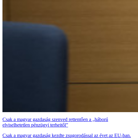
Csak a magyar gazdaság szenved rettentően a „háború
elviselhetetlen pénzügyi terheitől”
Csak a magyar gazdaság kezdte zsugorodással az évet az EU-ban.