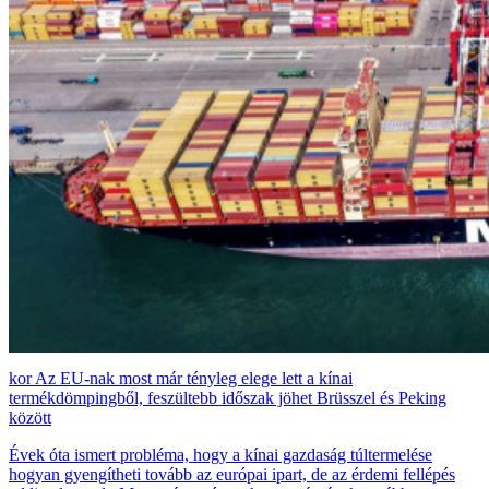
Az EU-nak most már tényleg elege lett a kínai
termékdömpingből, feszültebb időszak jöhet Brüsszel és Peking
között
Évek óta ismert probléma, hogy a kínai gazdaság túltermelése
hogyan gyengítheti tovább az európai ipart, de az érdemi fellépés