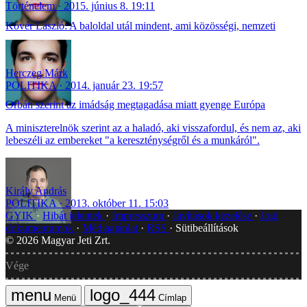
Történelem
2015. június 8. 19:11
Kövér László: A baloldal utál mindent, ami közösségi, nemzeti
Herczeg Márk
POLITIKA
2014. január 23. 19:57
Orbán szerint az imádság megtagadása miatt gyenge Európa
A miniszterelnök szerint az a haladó, aki visszafordul, és nem az, aki
lebeszéli az embereket "a kereszténységről és a munkáról".
Király András
POLITIKA
2013. október 11. 15:03
GYIK
Hibát jelentek
Impresszum
Javítások kezelése
Jogi
dokumentumok
Médiaajánlat
RSS
Sütibeállítások
©
2026
Magyar Jeti Zrt.
Vége
Menü
Címlap