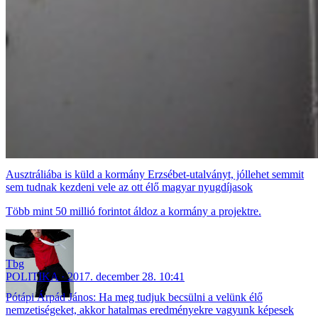
Ausztráliába is küld a kormány Erzsébet-utalványt, jóllehet semmit
sem tudnak kezdeni vele az ott élő magyar nyugdíjasok
Több mint 50 millió forintot áldoz a kormány a projektre.
Tbg
POLITIKA
2017. december 28. 10:41
Pótápi Árpád János: Ha meg tudjuk becsülni a velünk élő
nemzetiségeket, akkor hatalmas eredményekre vagyunk képesek