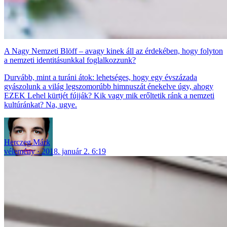
A Nagy Nemzeti Blöff – avagy kinek áll az érdekében, hogy folyton
a nemzeti identitásunkkal foglalkozzunk?
Durvább, mint a turáni átok: lehetséges, hogy egy évszázada
gyászolunk a világ legszomorúbb himnuszát énekelve úgy, ahogy
EZEK Lehel kürtjét fújják? Kik vagy mik erőltetik ránk a nemzeti
kultúránkat? Na, ugye.
Herczeg Márk
vélemény
2018. január 2. 6:19