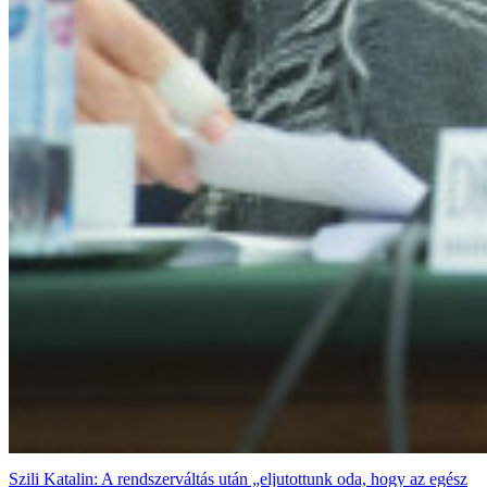
Szili Katalin: A rendszerváltás után „eljutottunk oda, hogy az egész