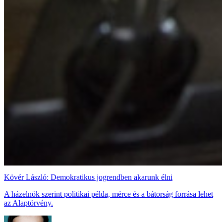
Kövér László: Demokratikus jogrendben akarunk élni
A házelnök szerint politikai példa, mérce és a bátorság forrása lehet
az Alaptörvény.