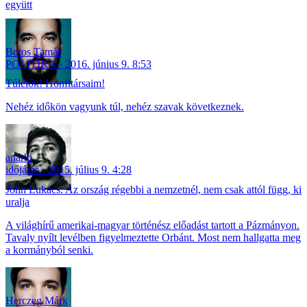
együtt
Botos Tamás
POLITIKA
2016. június 9. 8:53
Túlélők! Honfitársaim!
Nehéz időkön vagyunk túl, nehéz szavak következnek.
anarki
időjárás
2015. július 9. 4:28
John Lukacs: Az ország régebbi a nemzetnél, nem csak attól függ, ki
uralja
A világhírű amerikai-magyar történész előadást tartott a Pázmányon.
Tavaly nyílt levélben figyelmeztette Orbánt. Most nem hallgatta meg
a kormányból senki.
Herczeg Márk