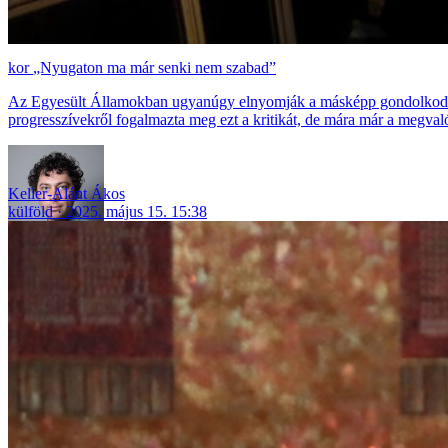
„Nyugaton ma már senki nem szabad”
Az Egyesült Államokban ugyanúgy elnyomják a másképp gondolkodókat
progresszívekről fogalmazta meg ezt a kritikát, de mára már a megval
Keller-Alánt Ákos
külföld
2025. május 15. 15:38