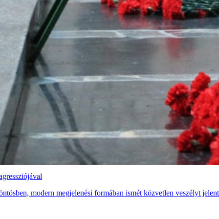
agressziójával
ntösben, modern megjelenési formában ismét közvetlen veszélyt jelent 