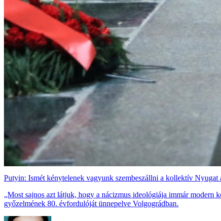
Putyin: Ismét kénytelenek vagyunk szembeszállni a kollektív Nyugat 
„Most sajnos azt látjuk, hogy a nácizmus ideológiája immár modern kö
győzelmének 80. évfordulóját ünnepelve Volgográdban.