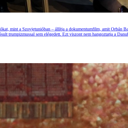
, mint a Szovjetunióban – állítja a dokumentumfilm, amit Orbán Balá
ósult trumpizmussal sem elégedett. Ezt viszont nem hangoztatja a Danub