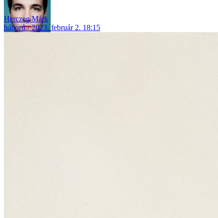
Herczeg Márk
háború
2023. február 2. 18:15