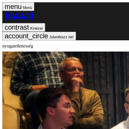
Menü
Kinézet
Jelentkezz be!
nyugatellenesség