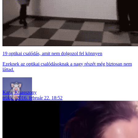
19 optikai csalódás, amit nem dolgozol fel könnyen
Ezeknek az optikai csalódásoknak a nagy részét még biztosan nem
láttad.
Karaj Kisasszony
trükk
2016. február 22. 18:52