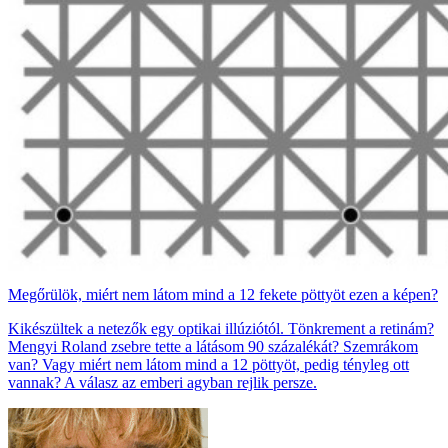
Megőrülök, miért nem látom mind a 12 fekete pöttyöt ezen a képen?
Kikészültek a netezők egy optikai illúziótól. Tönkrement a retinám?
Mengyi Roland zsebre tette a látásom 90 százalékát? Szemrákom
van? Vagy miért nem látom mind a 12 pöttyöt, pedig tényleg ott
vannak? A válasz az emberi agyban rejlik persze.