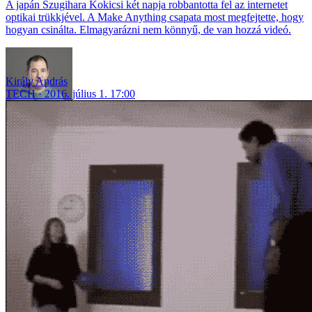
A japán Szugihara Kokicsi két napja robbantotta fel az internetet
optikai trükkjével. A Make Anything csapata most megfejtette, hogy
hogyan csinálta. Elmagyarázni nem könnyű, de van hozzá videó.
Király András
TECH
2016. július 1. 17:00