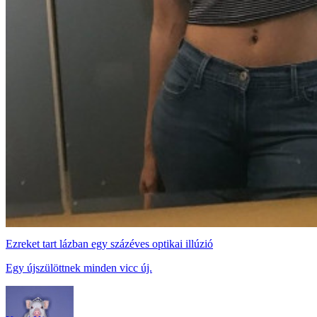
Ezreket tart lázban egy százéves optikai illúzió
Egy újszülöttnek minden vicc új.