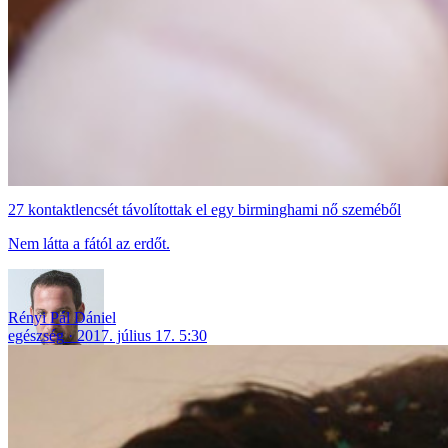
27 kontaktlencsét távolítottak el egy birminghami nő szeméből
Nem látta a fától az erdőt.
Rényi Pál Dániel
egészség
2017. július 17. 5:30