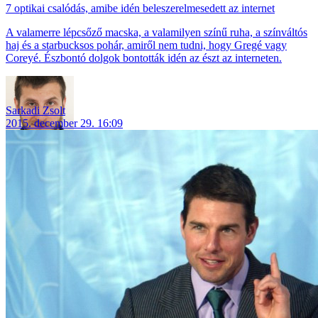
7 optikai csalódás, amibe idén beleszerelmesedett az internet
A valamerre lépcsőző macska, a valamilyen színű ruha, a színváltós
haj és a starbucksos pohár, amiről nem tudni, hogy Gregé vagy
Coreyé. Észbontó dolgok bontották idén az észt az interneten.
Sarkadi Zsolt
2015. december 29. 16:09