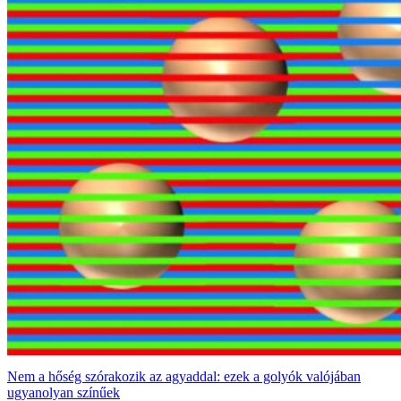
Nem a hőség szórakozik az agyaddal: ezek a golyók valójában
ugyanolyan színűek