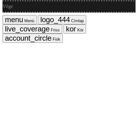
Vége
Menü
Címlap
Friss
Kör
Fiók