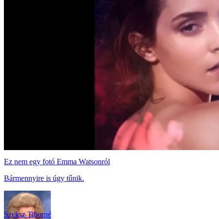
Ez nem egy fotó Emma Watsonról
Bármennyire is úgy tűnik.
Szeksz Tiborné