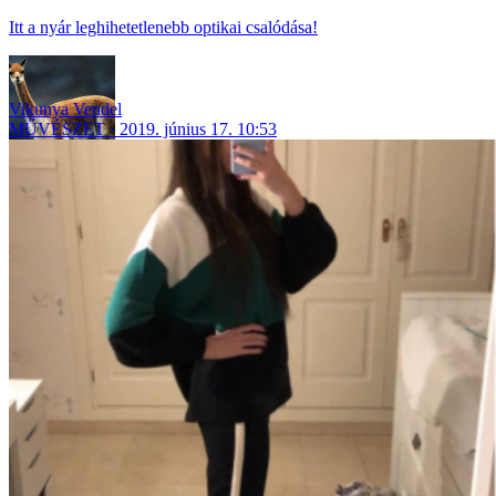
Itt a nyár leghihetetlenebb optikai csalódása!
Vikunya Vendel
MŰVÉSZET
2019. június 17. 10:53