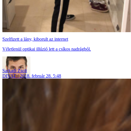
Szelfizett a lány, kiborult az internet
Véletlenül optikai illúzió lett a csíkos nadrágból.
Sarkadi Zsolt
DIVAT
2018. február 28. 5:48