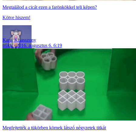
Megtalálod a cicát ezen a farönkökkel teli képen?
Kötve hiszem!
Karaj Kisasszony
trükk
2016. augusztus 6. 6:19
Megfejtették a tükörben körnek látszó négyzetek titkát