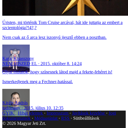
Úristen, mi történik Tom Cruise arcával, hát ide juttatja az embert a
szcientológia?!4?,?
Nem csak az ő arca lesz iszonyú ijesztő ebben a posztban.
Karaj Kisasszony
NEM HISZED EL
2015. október 8. 14:24
Olyat mutatok, hogy színesnek látod majd a fekete-fehéret is!
Ismerkedjenek meg a Fechner-hatással.
Király András
tudomány
2015. július 10. 12:35
GYIK
Hibát jelentek
Impresszum
Javítások kezelése
Jogi
dokumentumok
Médiaajánlat
RSS
Sütibeállítások
©
2026
Magyar Jeti Zrt.