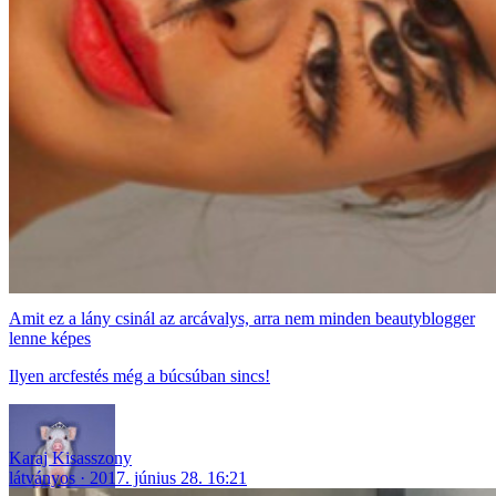
Amit ez a lány csinál az arcávalys, arra nem minden beautyblogger
lenne képes
Ilyen arcfestés még a búcsúban sincs!
Karaj Kisasszony
látványos
2017. június 28. 16:21