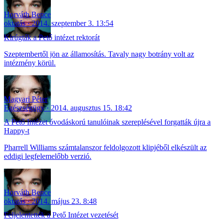
Horváth Bence
oktatás
2014. szeptember 3. 13:54
Kirúgták a Pető intézet rektorát
Szeptembertől jön az államosítás. Tavaly nagy botrány volt az
intézmény körül.
Magyari Péter
Egészségügy
2014. augusztus 15. 18:42
A Pető Intézet óvodáskorú tanulóinak szereplésével forgatták újra a
Happy-t
Pharrell Williams számtalanszor feldolgozott klipjéből elkészült az
eddigi legfelemelőbb verzió.
Horváth Bence
oktatás
2014. május 23. 8:48
Feljelentették a Pető Intézet vezetését