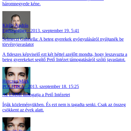
háromnegyede kéne.
Király András
Egészségügy
2013. szeptember 19. 5:41
Selmeczi Gabriella: A beteg gyerekek gyógyulásáról nyújtanék be
törvényjavaslatot
A fideszes képviselő ezt két héttel azelőtt mondta, hogy leszavazta a
beteg gyerekeket segítő Pető Intézet támogatásáról szóló javaslatot.
Herczeg Márk
POLITIKA
2013. szeptember 18. 15:25
Az EMMI támogatja a Pető Intézetet
Írják közleményükben. És ezt nem is tagadta senki. Csak az összeg
csökkent az évek alatt.