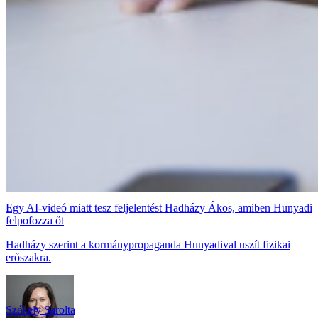
Egy AI-videó miatt tesz feljelentést Hadházy Ákos, amiben Hunyadi
felpofozza őt
Hadházy szerint a kormánypropaganda Hunyadival uszít fizikai
erőszakra.
Székely Sarolta