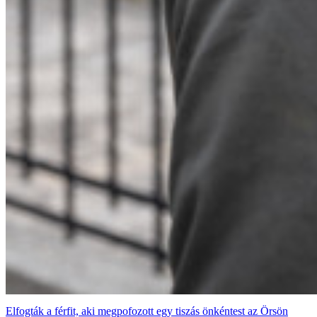
Elfogták a férfit, aki megpofozott egy tiszás önkéntest az Örsön