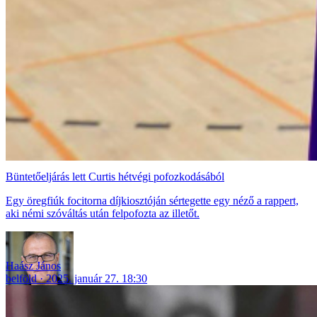
Büntetőeljárás lett Curtis hétvégi pofozkodásából
Egy öregfiúk focitorna díjkiosztóján sértegette egy néző a rappert,
aki némi szóváltás után felpofozta az illetőt.
Haász János
belföld
2025. január 27. 18:30