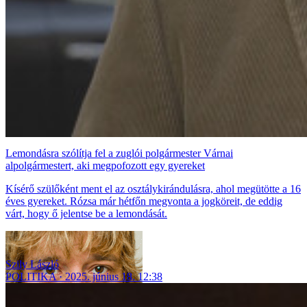
Lemondásra szólítja fel a zuglói polgármester Várnai
alpolgármestert, aki megpofozott egy gyereket
Kísérő szülőként ment el az osztálykirándulásra, ahol megütötte a 16
éves gyereket. Rózsa már hétfőn megvonta a jogköreit, de eddig
várt, hogy ő jelentse be a lemondását.
Szily László
POLITIKA
2025. június 18. 12:38