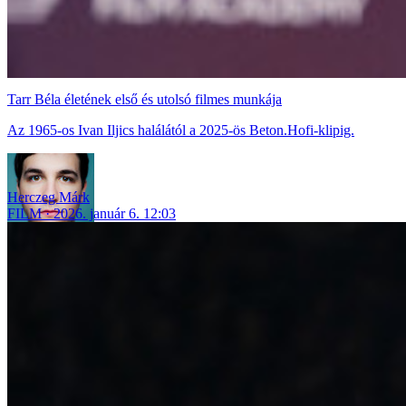
Tarr Béla életének első és utolsó filmes munkája
Az 1965-os Ivan Iljics halálától a 2025-ös Beton.Hofi-klipig.
Herczeg Márk
FILM
2026. január 6. 12:03