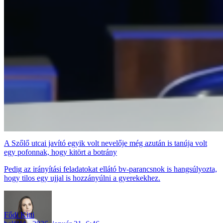
A Szőlő utcai javító egyik volt nevelője még azután is tanúja volt
egy pofonnak, hogy kitört a botrány
Pedig az irányítási feladatokat ellátó bv-parancsnok is hangsúlyozta,
hogy tilos egy ujjal is hozzányúlni a gyerekekhez.
Fődi Kitti