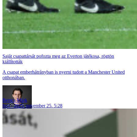
Saját csapattársát pofozta meg az Everton játékosa, rögtön
kiállították
A csapat emberhátrányban is nyerni tudott a Manchester United
otthonában.
Benics Márk
foci
2025. november 25. 5:28