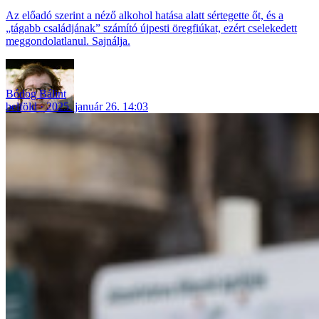
Az előadó szerint a néző alkohol hatása alatt sértegette őt, és a
„tágabb családjának” számító újpesti öregfiúkat, ezért cselekedett
meggondolatlanul. Sajnálja.
Bódog Bálint
belföld
2025. január 26. 14:03