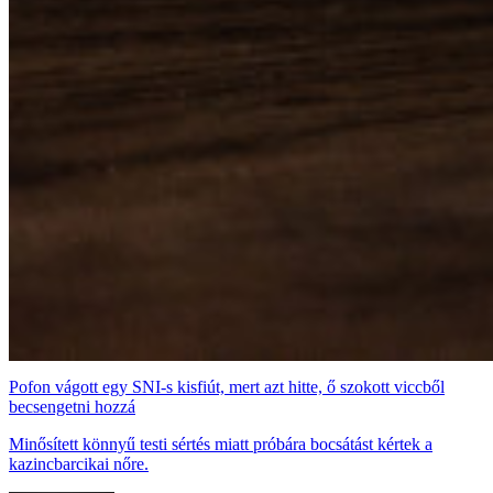
Pofon vágott egy SNI-s kisfiút, mert azt hitte, ő szokott viccből
becsengetni hozzá
Minősített könnyű testi sértés miatt próbára bocsátást kértek a
kazincbarcikai nőre.