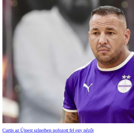
Curtis az Újpest színeiben pofozott fel egy nézőt