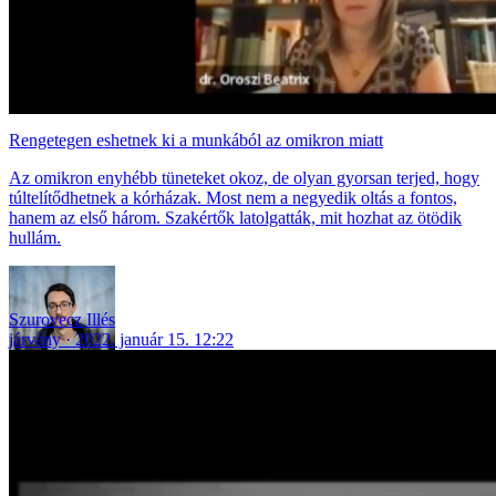
Rengetegen eshetnek ki a munkából az omikron miatt
Az omikron enyhébb tüneteket okoz, de olyan gyorsan terjed, hogy
túltelítődhetnek a kórházak. Most nem a negyedik oltás a fontos,
hanem az első három. Szakértők latolgatták, mit hozhat az ötödik
hullám.
Szurovecz Illés
járvány
2022. január 15. 12:22