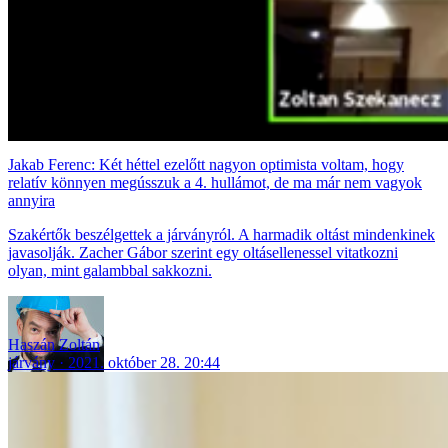
Jakab Ferenc: Két héttel ezelőtt nagyon optimista voltam, hogy
relatív könnyen megússzuk a 4. hullámot, de ma már nem vagyok
annyira
Szakértők beszélgettek a járványról. A harmadik oltást mindenkinek
javasolják. Zacher Gábor szerint egy oltásellenessel vitatkozni
olyan, mint galambbal sakkozni.
Haszán Zoltán
járvány
2021. október 28. 20:44