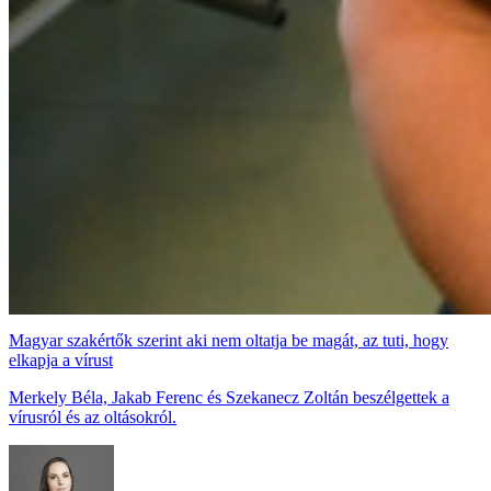
Magyar szakértők szerint aki nem oltatja be magát, az tuti, hogy
elkapja a vírust
Merkely Béla, Jakab Ferenc és Szekanecz Zoltán beszélgettek a
vírusról és az oltásokról.