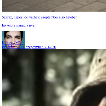
Száraz, napos idő várható szeptember első hetében
Egyelőre marad a nyár.
Herczeg Márk
időjárás
2023. szeptember 3. 14:20