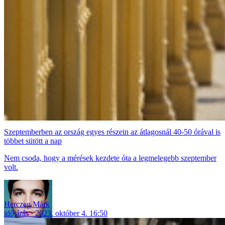
Szeptemberben az ország egyes részein az átlagosnál 40-50 órával is
többet sütött a nap
Nem csoda, hogy a mérések kezdete óta a legmelegebb szeptember
volt.
Herczeg Márk
időjárás
2023. október 4. 16:50