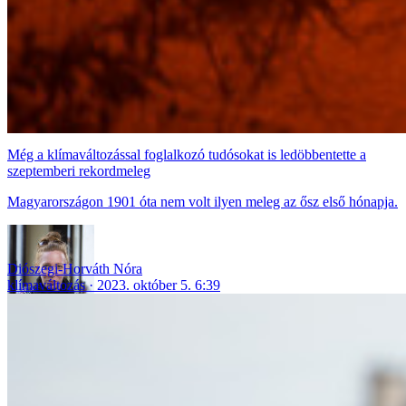
Még a klímaváltozással foglalkozó tudósokat is ledöbbentette a
szeptemberi rekordmeleg
Magyarországon 1901 óta nem volt ilyen meleg az ősz első hónapja.
Diószegi-Horváth Nóra
klímaváltozás
2023. október 5. 6:39