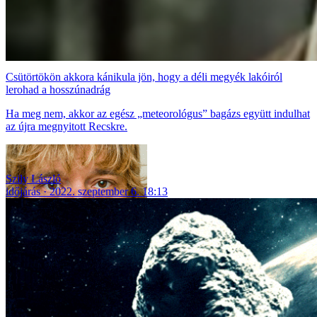
Csütörtökön akkora kánikula jön, hogy a déli megyék lakóiról
lerohad a hosszúnadrág
Ha meg nem, akkor az egész „meteorológus” bagázs együtt indulhat
az újra megnyitott Recskre.
Szily László
időjárás
2022. szeptember 6. 18:13