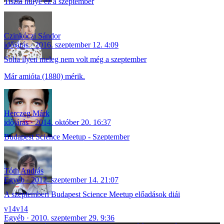
Tiszta hülye ez a szeptember
Czinkóczi Sándor
időjárás
2016. szeptember 12. 4:09
Soha ilyen meleg nem volt még a szeptember
Már amióta (1880) mérik.
Herczeg Márk
időjárás
2014. október 20. 16:37
Budapest Science Meetup - Szeptember
Tóth András
Egyéb
2012. szeptember 14. 21:07
A szeptemberi Budapest Science Meetup előadások diái
v14v14
Egyéb
2010. szeptember 29. 9:36