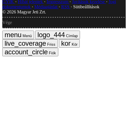
GYIK
Hibát jelentek
Impresszum
Javítások kezelése
Jogi
dokumentumok
Médiaajánlat
RSS
Sütibeállítások
©
2026
Magyar Jeti Zrt.
Vége
Menü
Címlap
Friss
Kör
Fiók