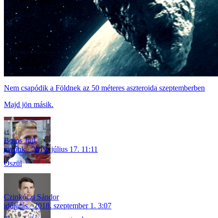
Nem csapódik a Földnek az 50 méteres aszteroida szeptemberben
Majd jön másik.
Boros Juli
jövőnk
2019. július 17. 11:11
Őszül
Czinkóczi Sándor
időjárás
2018. szeptember 1. 3:07