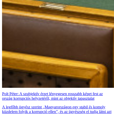
Polt Péter: A szubjektív érzet lényegesen rosszabb képet fest az
ország korrupciós helyzetéről, mint az objektív tapasztalat
A legfőbb ügyész szerint „Magyarországon egy stabil és komoly
küzdelem folyik a korrupció ellen”, és az ügyészség el tudja látni azt