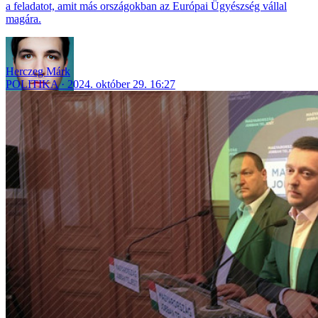
a feladatot, amit más országokban az Európai Ügyészség vállal
magára.
Herczeg Márk
POLITIKA
2024. október 29. 16:27