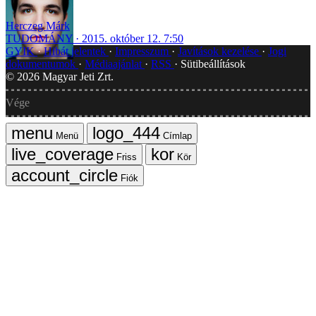
Herczeg Márk
TUDOMÁNY
2015. október 12. 7:50
GYIK
Hibát jelentek
Impresszum
Javítások kezelése
Jogi
dokumentumok
Médiaajánlat
RSS
Sütibeállítások
©
2026
Magyar Jeti Zrt.
Vége
Menü
Címlap
Friss
Kör
Fiók