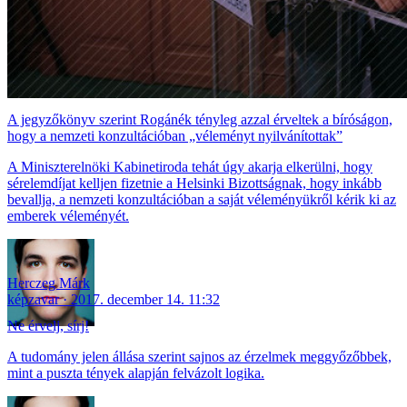
A jegyzőkönyv szerint Rogánék tényleg azzal érveltek a bíróságon,
hogy a nemzeti konzultációban „véleményt nyilvánítottak”
A Miniszterelnöki Kabinetiroda tehát úgy akarja elkerülni, hogy
sérelemdíjat kelljen fizetnie a Helsinki Bizottságnak, hogy inkább
bevallja, a nemzeti konzultációban a saját véleményükről kérik ki az
emberek véleményét.
Herczeg Márk
képzavar
2017. december 14. 11:32
Ne érvelj, sírj!
A tudomány jelen állása szerint sajnos az érzelmek meggyőzőbbek,
mint a puszta tények alapján felvázolt logika.