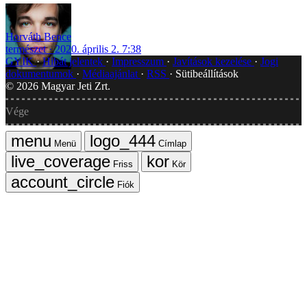
Horváth Bence
természet
2020. április 2. 7:38
GYIK
Hibát jelentek
Impresszum
Javítások kezelése
Jogi
dokumentumok
Médiaajánlat
RSS
Sütibeállítások
©
2026
Magyar Jeti Zrt.
Vége
Menü
Címlap
Friss
Kör
Fiók