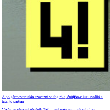
A polgármester talán szavazni se fog róla, épüljön-e luxusszálló a
tatai tó partján
Vasárnap olyasmi történik Tatán, ami még nem volt sehol az