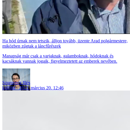
Ha hód úrnak nem tetszik, álljon tovább, üzente Arad polgármestere,
miközben zúgtak a láncfűrészek
Manapság már csak a varjaknak, galamboknak, hódoknak és
kacsáknak vannak jogaik, figyelmeztetett az emberek nevében.
Szurovecz Illés
külföld
2023. március 20. 12:46