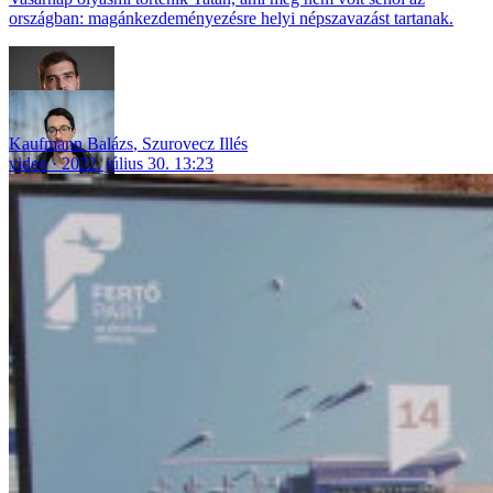
országban: magánkezdeményezésre helyi népszavazást tartanak.
Kaufmann Balázs
,
Szurovecz Illés
video
2022. július 30. 13:23