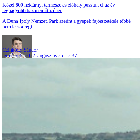
Közel 800 hektárnyi természetes élőhely pusztult el az év
legnagyobb hazai erdőtüzében
A Duna-Ipoly Nemzeti Park szerint a gyepek fajösszetétele többé
nem lesz a régi.
Czinkóczi Sándor
természet
2022. augusztus 25. 12:37