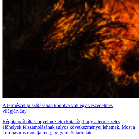
A természet pusztításában kódolva volt egy veszedelmes
világjárvány
Régóta próbáltak figyelmeztetni kutatók, hogy a természetes
élőhelyek felszámolásának súlyos következményei lehetnek. Most a
koronavírus mutatja meg, hogy mitől tartottak.