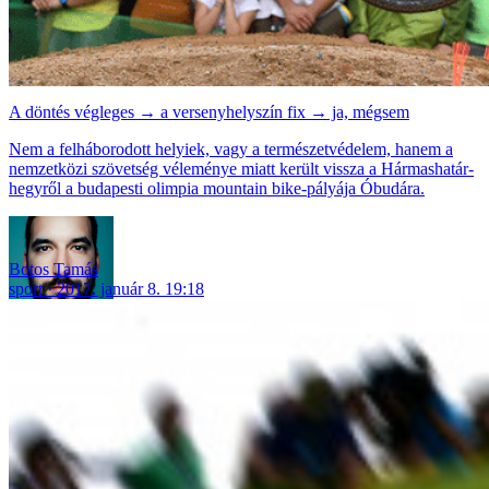
A döntés végleges → a versenyhelyszín fix → ja, mégsem
Nem a felháborodott helyiek, vagy a természetvédelem, hanem a
nemzetközi szövetség véleménye miatt került vissza a Hármashatár-
hegyről a budapesti olimpia mountain bike-pályája Óbudára.
Botos Tamás
sport
2017. január 8. 19:18