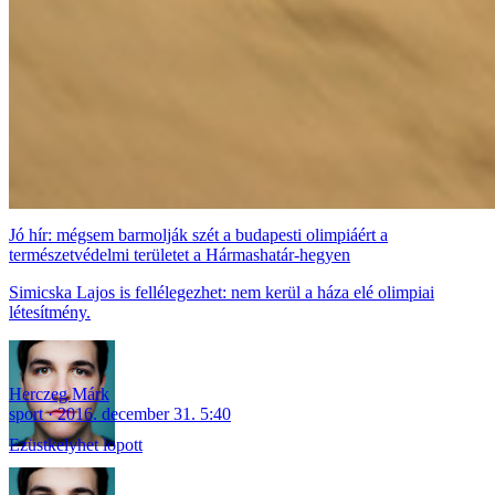
Jó hír: mégsem barmolják szét a budapesti olimpiáért a
természetvédelmi területet a Hármashatár-hegyen
Simicska Lajos is fellélegezhet: nem kerül a háza elé olimpiai
létesítmény.
Herczeg Márk
sport
2016. december 31. 5:40
Ezüstkelyhet lopott