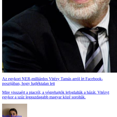
Az egykori NER-milliárdos Vitézy Tamás arról írt Facebook-
posztjában, hogy hajléktalan lett
Mire visszaért a piacról, a végrehajtók lefoglalták a házát. Vitézyt
egykor a száz leggazdagabb magyar közé sorolták.
Solti Hanna