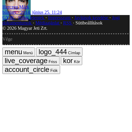
Herczeg Márk
bűnügy
2014. június 25. 11:24
GYIK
Hibát jelentek
Impresszum
Javítások kezelése
Jogi
dokumentumok
Médiaajánlat
RSS
Sütibeállítások
©
2026
Magyar Jeti Zrt.
Vége
Menü
Címlap
Friss
Kör
Fiók