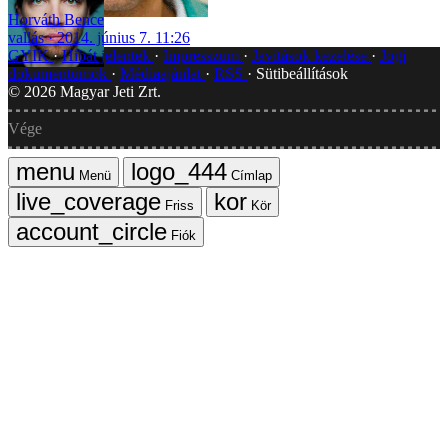
Horváth Bence
vallás
2014. június 7. 11:26
GYIK
Hibát jelentek
Impresszum
Javítások kezelése
Jogi
dokumentumok
Médiaajánlat
RSS
Sütibeállítások
©
2026
Magyar Jeti Zrt.
Vége
Menü
Címlap
Friss
Kör
Fiók