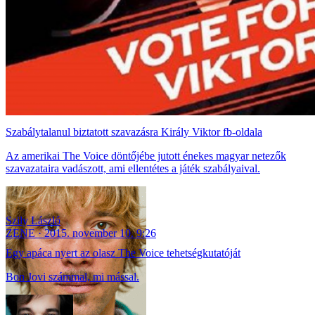
Szabálytalanul biztatott szavazásra Király Viktor fb-oldala
Az amerikai The Voice döntőjébe jutott énekes magyar netezők
szavazataira vadászott, ami ellentétes a játék szabályaival.
Szily László
ZENE
2015. november 10. 9:26
Egy apáca nyert az olasz The Voice tehetségkutatóját
Bon Jovi számmal, mi mással.