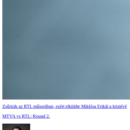
Zsűrizik az RTL műsorában, ezért elküldte Miklósa Erikát a köztévé
MTVA vs RTL: Round 2.