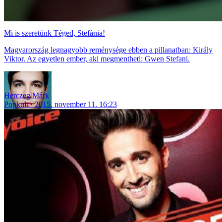
Mi is szeretünk Téged, Stefánia!
Magyarország legnagyobb reménysége ebben a pillanatban: Király
Viktor. Az egyetlen ember, aki megmentheti: Gwen Stefani.
Herczeg Márk
Popkult
2015. november 11. 16:23