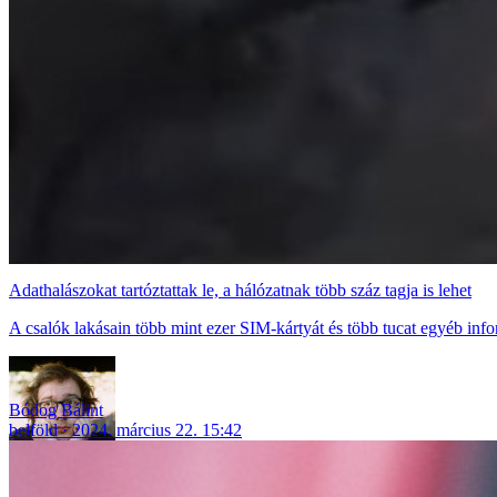
Adathalászokat tartóztattak le, a hálózatnak több száz tagja is lehet
A csalók lakásain több mint ezer SIM-kártyát és több tucat egyéb infor
Bódog Bálint
belföld
2024. március 22. 15:42