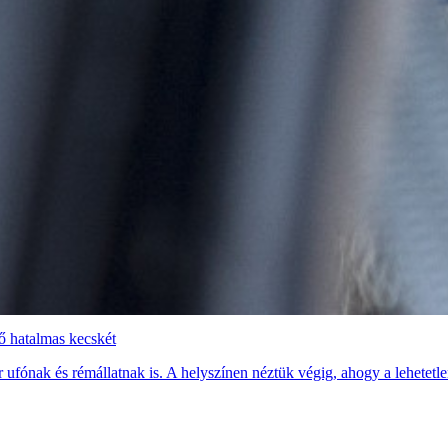
ő hatalmas kecskét
r ufónak és rémállatnak is. A helyszínen néztük végig, ahogy a lehetetl