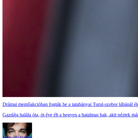
Drámai mentőakcióban fogták be a tatabányai Turul-szobor lábánál él
Gazdája halála óta, öt éve élt a hegyen a hatalmas bak, akit néztek má
Horváth Bence