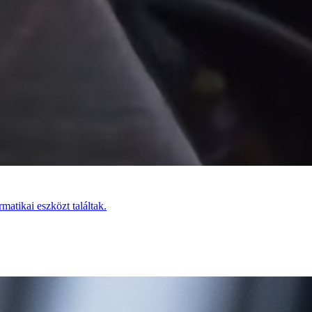
matikai eszközt találtak.