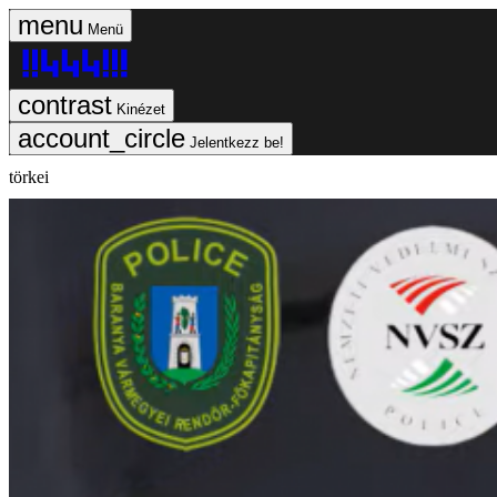
Menü
Kinézet
Jelentkezz be!
törkei