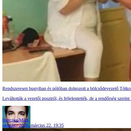
Rendszeresen bugyiban és pólóban dolgozott a bölcsődevezető Tótk
Leváltották a vezetői posztról, és feljelentették, de a rendőrség szeri
Herczeg Márk
oktatás
2026. március 22. 19:35