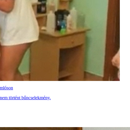
omlóson
nt nem történt bűncselekmény.