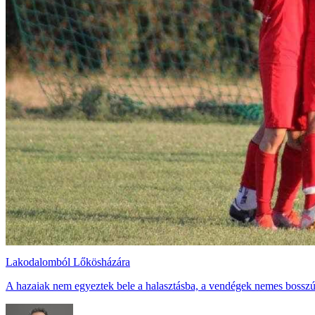
Lakodalomból Lőkösházára
A hazaiak nem egyeztek bele a halasztásba, a vendégek nemes bosszút