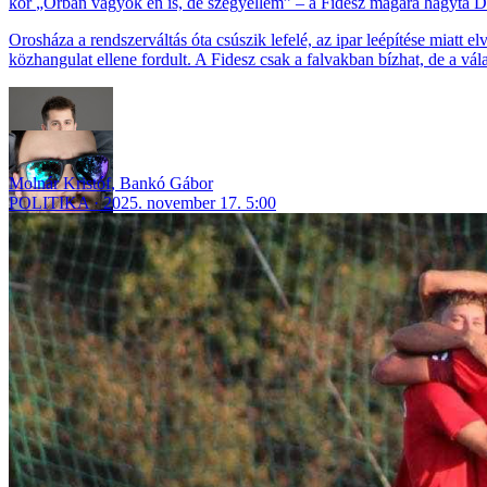
„Orbán vagyok én is, de szégyellem” – a Fidesz magára hagyta D
Orosháza a rendszerváltás óta csúszik lefelé, az ipar leépítése miatt 
közhangulat ellene fordult. A Fidesz csak a falvakban bízhat, de a vála
Molnár Kristóf
,
Bankó Gábor
POLITIKA
2025. november 17. 5:00