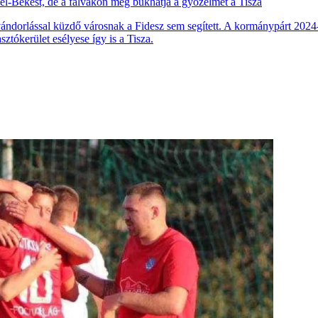
él-Békést, de a falvakon még bukhatja a győzelmet a Tisza
elvándorlással küzdő városnak a Fidesz sem segített. A kormánypárt 2024-
sztókerület esélyese így is a Tisza.