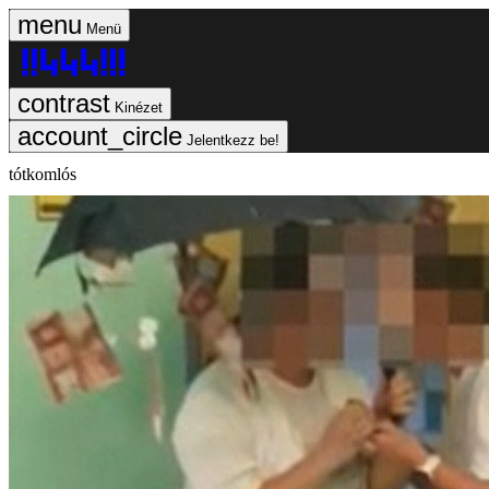
Menü
Kinézet
Jelentkezz be!
tótkomlós