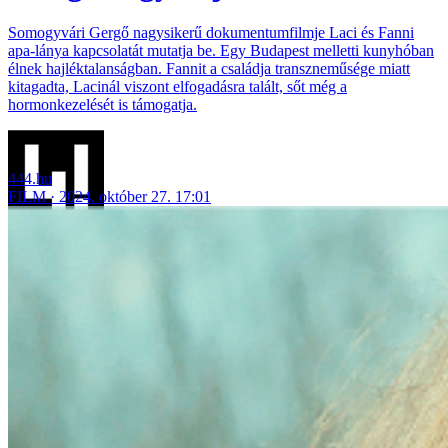
Somogyvári Gergő nagysikerű dokumentumfilmje Laci és Fanni
apa-lánya kapcsolatát mutatja be. Egy Budapest melletti kunyhóban
élnek hajléktalanságban. Fannit a családja transzneműsége miatt
kitagadta, Lacinál viszont elfogadásra talált, sőt még a
hormonkezelését is támogatja.
444.hu
FILM
2024. október 27. 17:01