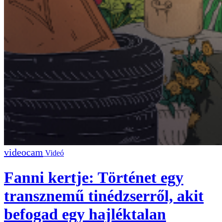
Videó
Fanni kertje: Történet egy
transznemű tinédzserről, akit
befogad egy hajléktalan