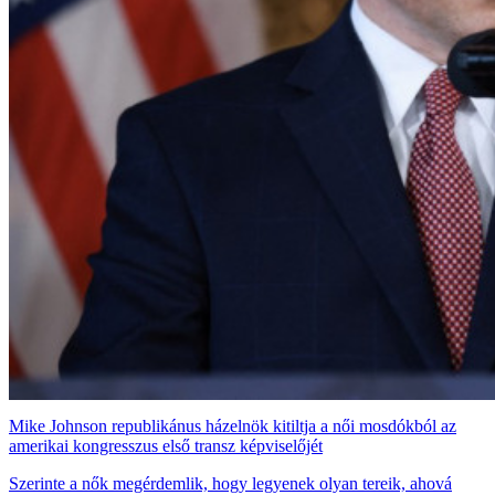
Mike Johnson republikánus házelnök kitiltja a női mosdókból az
amerikai kongresszus első transz képviselőjét
Szerinte a nők megérdemlik, hogy legyenek olyan tereik, ahová