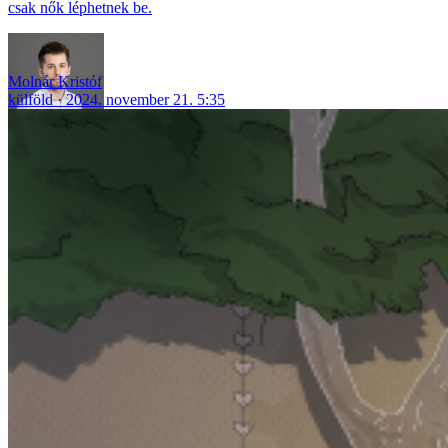
csak nők léphetnek be.
Molnár Kristóf
külföld
2024. november 21. 5:35