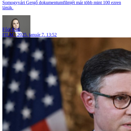
Somogyvári Gergő dokumentumfilmjét már több mint 100 ezren
látták.
Fődi Kitti
FILM
2025. január 7. 13:52