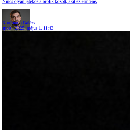
Nincs olyan játékos a profik között, akit ez érintene.
Kaufmann Balázs
sport
2025. május 1. 11:43