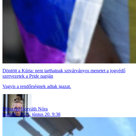
Döntött a Kúria: nem tarthatnak szivárványos menetet a jogvédő
szervezetek a Pride napján
Vagyis a rendőrségnek adtak igazat.
Diószegi-Horváth Nóra
belföld
2025. június 20. 9:38