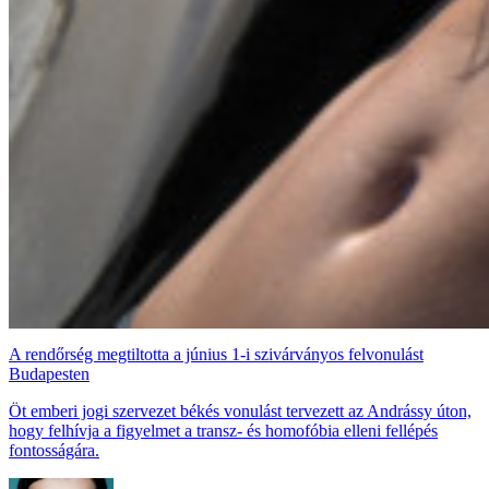
A rendőrség megtiltotta a június 1-i szivárványos felvonulást
Budapesten
Öt emberi jogi szervezet békés vonulást tervezett az Andrássy úton,
hogy felhívja a figyelmet a transz- és homofóbia elleni fellépés
fontosságára.