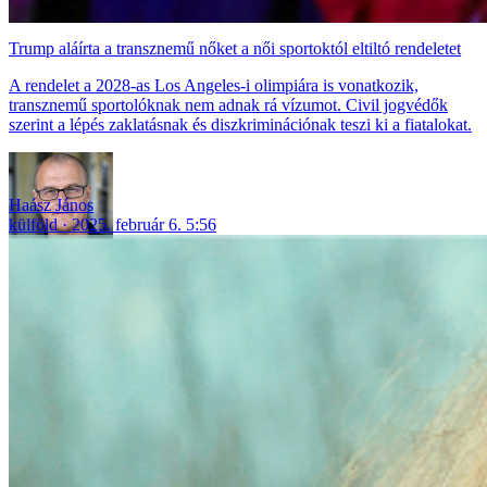
Trump aláírta a transznemű nőket a női sportoktól eltiltó rendeletet
A rendelet a 2028-as Los Angeles-i olimpiára is vonatkozik,
transznemű sportolóknak nem adnak rá vízumot. Civil jogvédők
szerint a lépés zaklatásnak és diszkriminációnak teszi ki a fiatalokat.
Haász János
külföld
2025. február 6. 5:56