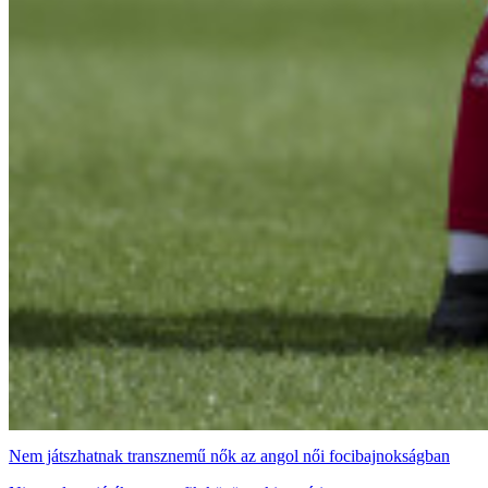
Nem játszhatnak transznemű nők az angol női focibajnokságban