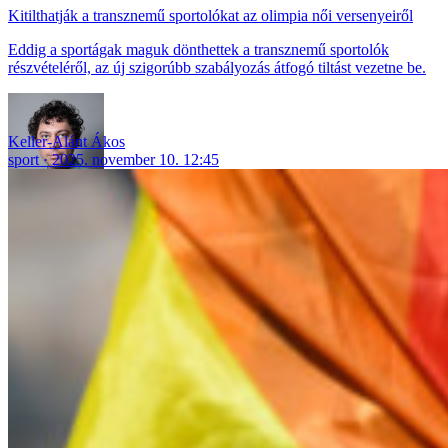
Kitilthatják a transznemű sportolókat az olimpia női versenyeiről
Eddig a sportágak maguk dönthettek a transznemű sportolók
részvételéről, az új szigorúbb szabályozás átfogó tiltást vezetne be.
Keller-Alánt Ákos
sport
2025. november 10. 12:45