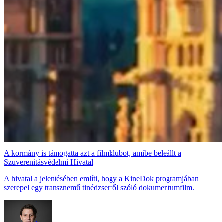
A kormány is támogatta azt a filmklubot, amibe beleállt a
Szuverenitásvédelmi Hivatal
A hivatal a jelentésében említi, hogy a KineDok programjában
szerepel egy transznemű tinédzserről szóló dokumentumfilm.