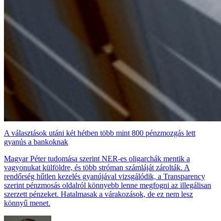
A választások utáni két hétben több mint 800 pénzmozgás lett
gyanús a bankoknak
Magyar Péter tudomása szerint NER-es oligarchák mentik a
vagyonukat külföldre, és több stróman számláját zárolták. A
rendőrség hűtlen kezelés gyanújával vizsgálódik, a Transparency
szerint pénzmosás oldalról könnyebb lenne megfogni az illegálisan
szerzett pénzeket. Hatalmasak a várakozások, de ez nem lesz
könnyű menet.