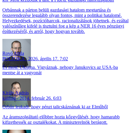
Orbánnak a párton belüli gazdasági hatalom megtartása és
összerendezése legalább olyan fontos, mint a politikai hatalomé.
Helyezkedések, pozícióharcok, racionalizálások jöhetnek, és ezáltal
valószínűleg kifelé is tisztulni fog a kép a NER 16 éves pénzügyi
építkezéséről, és arról, hogy hogyan tovább.
Rovó Attila
POLITIKA
2026. április 17. 7:02
És most: Ukrajna. Vigyáznak, nehogy Janukovics az USA-ba
mentse át a vagyonát
Király András
külföld
2014. február 26. 6:03
Orbán leakadt, hogy pénzt talicskáznának ki az Elműből
Az áramszolgáltató előbbre hozta kőzgyűlését, hogy hamarabb
kifizethessék az osztalékokat. A miniszterelnök berágott.