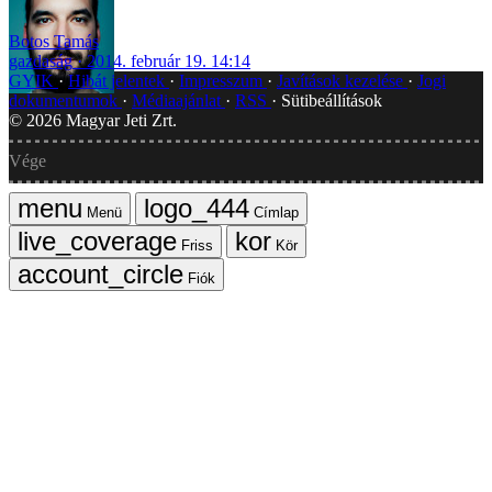
Botos Tamás
gazdaság
2014. február 19. 14:14
GYIK
Hibát jelentek
Impresszum
Javítások kezelése
Jogi
dokumentumok
Médiaajánlat
RSS
Sütibeállítások
©
2026
Magyar Jeti Zrt.
Vége
Menü
Címlap
Friss
Kör
Fiók