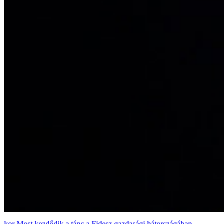
Most kezdődik a tánc a Fidesz gazdasági hátországában