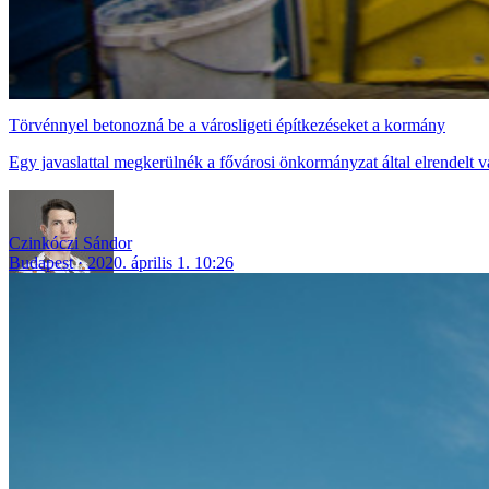
Törvénnyel betonozná be a városligeti építkezéseket a kormány
Egy javaslattal megkerülnék a fővárosi önkormányzat által elrendelt vál
Czinkóczi Sándor
Budapest
2020. április 1. 10:26