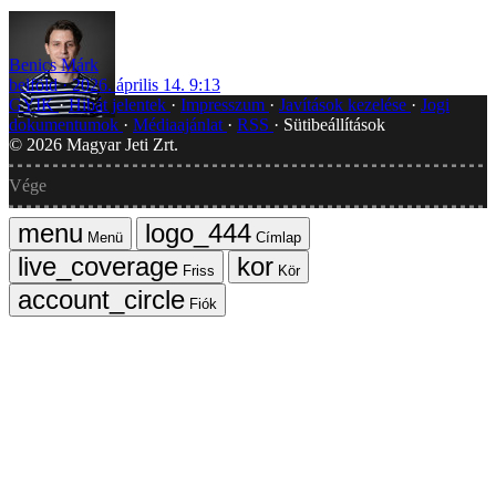
Benics Márk
belföld
2026. április 14. 9:13
GYIK
Hibát jelentek
Impresszum
Javítások kezelése
Jogi
dokumentumok
Médiaajánlat
RSS
Sütibeállítások
©
2026
Magyar Jeti Zrt.
Vége
Menü
Címlap
Friss
Kör
Fiók