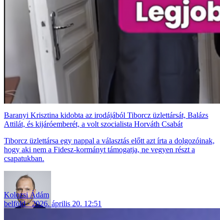
Baranyi Krisztina kidobta az irodájából Tiborcz üzlettársát, Balázs
Attilát, és kijáróemberét, a volt szocialista Horváth Csabát
Tiborcz üzlettársa egy nappal a választás előtt azt írta a dolgozóinak,
hogy aki nem a Fidesz-kormányt támogatja, ne vegyen részt a
csapatukban.
Kolozsi Ádám
belföld
2026. április 20. 12:51