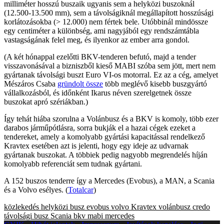
milliméter hosszú buszaik ugyanis sem a helyközi buszoknál
(12.500-13.500 mm), sem a távolságiknál megállapított hosszúsági
korlátozásokba (> 12.000) nem fértek bele. Utóbbinál mindössze
egy centiméter a különbség, ami nagyjából egy rendszámtábla
vastagságának felel meg, és ilyenkor az ember arra gondol.
(A két hónappal ezelőtti BKV-tenderen befutó, majd a tender
visszavonásával a bizniszből kieső MABI szóba sem jött, mert nem
gyártanak távolsági buszt Euro VI-os motorral. Ez az a cég, amelyet
Mészáros Csaba
gründolt össze
több meglévő kisebb buszgyártó
vállalkozásból, és időnként Ikarus néven szerelgetnek össze
buszokat apró szériákban.)
Így tehát hiába szorulna a Volánbusz és a BKV is komoly, több ezer
darabos járműpótlásra, sorra bukják el a hazai cégek ezeket a
tendereket, amely a komolyabb gyártási kapacitással rendelkező
Kravtex esetében azt is jelenti, hogy egy ideje az udvarnak
gyártanak buszokat. A többiek pedig nagyobb megrendelés híján
komolyabb referenciát sem tudnak gyártani.
A 152 buszos tenderre így a Mercedes (Evobus), a MAN, a Scania
és a Volvo esélyes. (
Totalcar
)
közlekedés
helyközi busz
evobus
volvo
Kravtex
volánbusz
credo
távolsági busz
Scania
bkv
mabi
mercedes