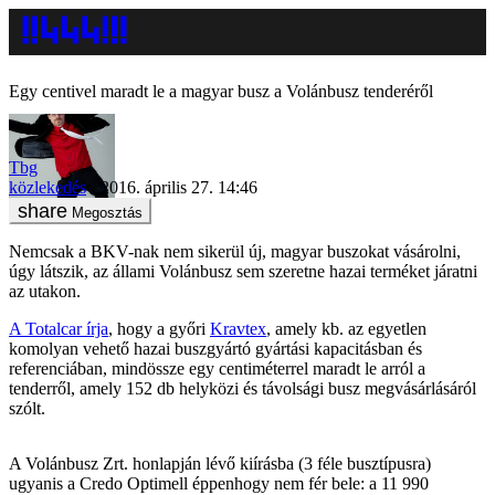
Egy centivel maradt le a magyar busz a Volánbusz tenderéről
Tbg
közlekedés
2016. április 27. 14:46
Megosztás
Nemcsak a BKV-nak nem sikerül új, magyar buszokat vásárolni,
úgy látszik, az állami Volánbusz sem szeretne hazai terméket járatni
az utakon.
A Totalcar írja
, hogy a győri
Kravtex
, amely kb. az egyetlen
komolyan vehető hazai buszgyártó gyártási kapacitásban és
referenciában, mindössze egy centiméterrel maradt le arról a
tenderről, amely 152 db helyközi és távolsági busz megvásárlásáról
szólt.
A Volánbusz Zrt. honlapján lévő kiírásba (3 féle busztípusra)
ugyanis a Credo Optimell éppenhogy nem fér bele: a 11 990