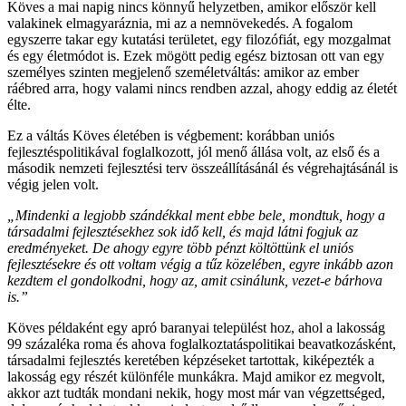
Köves a mai napig nincs könnyű helyzetben, amikor először kell
valakinek elmagyaráznia, mi az a nemnövekedés. A fogalom
egyszerre takar egy kutatási területet, egy filozófiát, egy mozgalmat
és egy életmódot is. Ezek mögött pedig egész biztosan ott van egy
személyes szinten megjelenő személetváltás: amikor az ember
ráébred arra, hogy valami nincs rendben azzal, ahogy eddig az életét
élte.
Ez a váltás Köves életében is végbement: korábban uniós
fejlesztéspolitikával foglalkozott, jól menő állása volt, az első és a
második nemzeti fejlesztési terv összeállításánál és végrehajtásánál is
végig jelen volt.
„Mindenki a legjobb szándékkal ment ebbe bele, mondtuk, hogy a
társadalmi fejlesztésekhez sok idő kell, és majd látni fogjuk az
eredményeket. De ahogy egyre több pénzt költöttünk el uniós
fejlesztésekre és ott voltam végig a tűz közelében, egyre inkább azon
kezdtem el gondolkodni, hogy az, amit csinálunk, vezet-e bárhova
is.
”
Köves példaként egy apró baranyai települést hoz, ahol a lakosság
99 százaléka roma és ahova foglalkoztatáspolitikai beavatkozásként,
társadalmi fejlesztés keretében képzéseket tartottak, kiképezték a
lakosság egy részét különféle munkákra. Majd amikor ez megvolt,
akkor azt tudták mondani nekik, hogy most már van végzettséged,