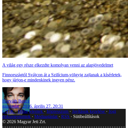
A világ egy része elkezdte komolyan venni az alapjövedelmet
Finnországtól Svájcon át a Szilícium-völgyig zajlanak a kísérletek,
hogy járjon-e mindenkinek ingyen pénz.
Horváth Bence
gazdaság
2016. április 27. 20:31
GYIK
Hibát jelentek
Impresszum
Javítások kezelése
Jogi
dokumentumok
Médiaajánlat
RSS
Sütibeállítások
©
2026
Magyar Jeti Zrt.