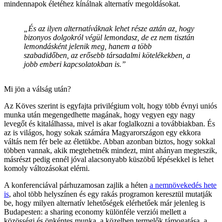
mindennapok életéhez kínálnak alternatív megoldásokat.
„És az ilyen alternatíváknak lehet része aztán az, hogy
bizonyos dolgokról végül lemondasz, de ez nem tisztán
lemondásként jelenik meg, hanem a több
szabadidőben, az erősebb társadalmi kötelékekben, a
jobb emberi kapcsolatokban is.”
Mi jön a válság után?
Az Köves szerint is egyfajta privilégium volt, hogy több évnyi uniós
munka után megengedhette magának, hogy vegyen egy nagy
levegőt és kitalálhassa, mivel is akar foglalkozni a továbbiakban. És
az is világos, hogy sokak számára Magyarországon egy ekkora
váltás nem fér bele az életükbe. Abban azonban biztos, hogy sokkal
többen vannak, akik megtehetnék mindezt, mint ahányan megteszik,
másrészt pedig ennél jóval alacsonyabb küszöbű lépésekkel is lehet
komoly változásokat elérni.
A konferenciával párhuzamosan zajlik a héten
a nemnövekedés hete
is
, ahol több helyszínen és egy rakás programon keresztül mutatják
be, hogy milyen alternatív lehetőségek elérhetőek már jelenleg is
Budapesten: a sharing economy különféle verziói mellett a
közösségi és önkéntes munka, a közelben termelők támogatása, a