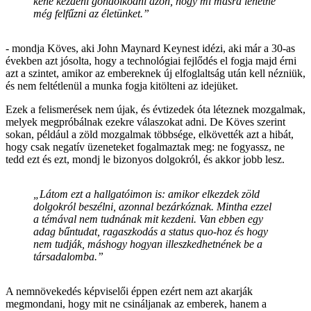
kéne kezdeni gondolkodni azon, hogy mi másra lehetne
még felfűzni az életünket.”
- mondja Köves, aki John Maynard Keynest idézi, aki már a 30-as
években azt jósolta, hogy a technológiai fejlődés el fogja majd érni
azt a szintet, amikor az embereknek új elfoglaltság után kell nézniük,
és nem feltétlenül a munka fogja kitölteni az idejüket.
Ezek a felismerések nem újak, és évtizedek óta léteznek mozgalmak,
melyek megpróbálnak ezekre válaszokat adni. De Köves szerint
sokan, például a zöld mozgalmak többsége, elkövették azt a hibát,
hogy csak negatív üzeneteket fogalmaztak meg: ne fogyassz, ne
tedd ezt és ezt, mondj le bizonyos dolgokról, és akkor jobb lesz.
„Látom ezt a hallgatóimon is: amikor elkezdek zöld
dolgokról beszélni, azonnal bezárkóznak. Mintha ezzel
a témával nem tudnának mit kezdeni. Van ebben egy
adag bűntudat, ragaszkodás a status quo-hoz és hogy
nem tudják, máshogy hogyan illeszkedhetnének be a
társadalomba.”
A nemnövekedés képviselői éppen ezért nem azt akarják
megmondani, hogy mit ne csináljanak az emberek, hanem a