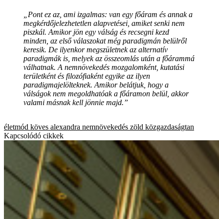
„Pont ez az, ami izgalmas: van egy főáram és annak a
megkérdőjelezhetetlen alapvetései, amiket senki nem
piszkál. Amikor jön egy válság és recsegni kezd
minden, az első válaszokat még paradigmán belülről
keresik. De ilyenkor megszületnek az alternatív
paradigmák is, melyek az összeomlás után a főárammá
válhatnak. A nemnövekedés mozgalomként, kutatási
területként és filozófiaként egyike az ilyen
paradigmajelölteknek. Amikor belátjuk, hogy a
válságok nem megoldhatóak a főáramon belül, akkor
valami másnak kell jönnie majd.”
életmód
köves alexandra
nemnövekedés
zöld közgazdaságtan
Kapcsolódó cikkek