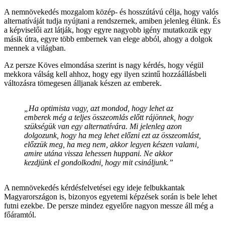
A nemnövekedés mozgalom közép- és hosszútávú célja, hogy valós
alternatíváját tudja nyújtani a rendszernek, amiben jelenleg élünk. És
a képviselői azt látják, hogy egyre nagyobb igény mutatkozik egy
másik útra, egyre több embernek van elege abból, ahogy a dolgok
mennek a világban.
Az persze Köves elmondása szerint is nagy kérdés, hogy végül
mekkora válság kell ahhoz, hogy egy ilyen szintű hozzáállásbeli
változásra tömegesen álljanak készen az emberek.
„Ha optimista vagy, azt mondod, hogy lehet az
emberek még a teljes összeomlás előtt rájönnek, hogy
szükségük van egy alternatívára. Mi jelenleg azon
dolgozunk, hogy ha meg lehet előzni ezt az összeomlást,
előzzük meg, ha meg nem, akkor legyen készen valami,
amire utána vissza lehessen huppani. Ne akkor
kezdjünk el gondolkodni, hogy mit csináljunk.”
A nemnövekedés kérdésfelvetései egy ideje felbukkantak
Magyarországon is, bizonyos egyetemi képzések során is bele lehet
futni ezekbe. De persze mindez egyelőre nagyon messze áll még a
főáramtól.