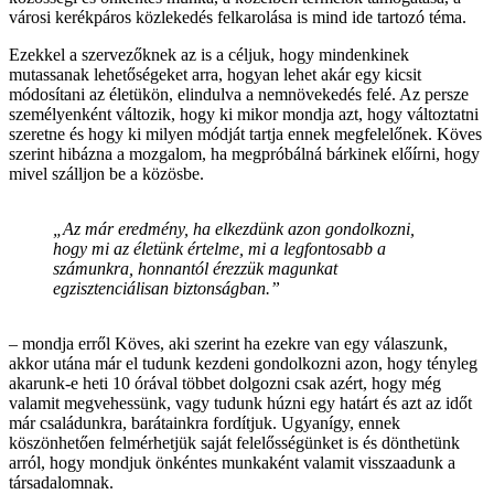
városi kerékpáros közlekedés felkarolása is mind ide tartozó téma.
Ezekkel a szervezőknek az is a céljuk, hogy mindenkinek
mutassanak lehetőségeket arra, hogyan lehet akár egy kicsit
módosítani az életükön, elindulva a nemnövekedés felé. Az persze
személyenként változik, hogy ki mikor mondja azt, hogy változtatni
szeretne és hogy ki milyen módját tartja ennek megfelelőnek. Köves
szerint hibázna a mozgalom, ha megpróbálná bárkinek előírni, hogy
mivel szálljon be a közösbe.
„Az már eredmény, ha elkezdünk azon gondolkozni,
hogy mi az életünk értelme, mi a legfontosabb a
számunkra, honnantól érezzük magunkat
egzisztenciálisan biztonságban.”
– mondja erről Köves, aki szerint ha ezekre van egy válaszunk,
akkor utána már el tudunk kezdeni gondolkozni azon, hogy tényleg
akarunk-e heti 10 órával többet dolgozni csak azért, hogy még
valamit megvehessünk, vagy tudunk húzni egy határt és azt az időt
már családunkra, barátainkra fordítjuk. Ugyanígy, ennek
köszönhetően felmérhetjük saját felelősségünket is és dönthetünk
arról, hogy mondjuk önkéntes munkaként valamit visszaadunk a
társadalomnak.