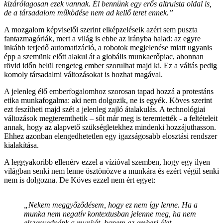
kizárólagosan ezek vannak. Él bennünk egy erős altruista oldal is,
de a társadalom működése nem ad kellő teret ennek.”
A mozgalom képviselői szerint elképzeléseik azért sem puszta
fantazmagóriák, mert a világ is ebbe az irányba halad: az egyre
inkább terjedő automatizáció, a robotok megjelenése miatt ugyanis
épp a szemünk előtt alakul át a globális munkaerőpiac, ahonnan
rövid időn belül rengeteg ember szorulhat majd ki. Ez a váltás pedig
komoly társadalmi változásokat is hozhat magával.
A jelenleg élő emberfogalomhoz szorosan tapad hozzá a protestáns
etika munkafogalma: aki nem dolgozik, ne is egyék. Köves szerint
ezt feszítheti majd szét a jelenleg zajló átalakulás. A technológiai
változások megteremthetik – sőt már meg is teremtették - a feltételeit
annak, hogy az alapvető szükségletekhez mindenki hozzájuthasson.
Ehhez azonban elengedhetetlen egy igazságosabb elosztási rendszer
kialakítása.
A leggyakoribb ellenérv ezzel a vízióval szemben, hogy egy ilyen
világban senki nem lenne ösztönözve a munkára és ezért végül senki
nem is dolgozna. De Köves ezzel nem ért egyet:
„Nekem meggyőződésem, hogy ez nem így lenne. Ha a
munka nem negatív kontextusban jelenne meg, ha nem
elszenvednénk a munkát, hanem az emberi élet