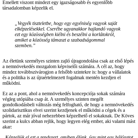
Emellett viszont mindezt egy igazságosabb és egyenlőbb
társadalomban képzelik el.
„Vegyék tiszteletbe, hogy egy egyéniség vagyok saját
elképzelésekkel. Cserébe ugyanakkor hajlandó vagyok
ezt egy közösségben kiélni és beszélni a korlátokról,
amiket a közösség támaszt a szabadságommal
szemben.”
Az életünk személyes szinten zajló újragondolása csak az első lépés
a nemnövekedés mozgalom képviselői számára. A cél az, hogy
mindez továbbszivárogjon a felsőbb szintekre is: hogy a vállalatok
és a politika is az újraértelmezett fogalmak mentén kezdjen el
működni.
Ez az a pont, ahol a nemnövekedés koncepciója sokak számára
végleg utópiába csap át. A személyes szinten megélt
gondolkodásbeli változás még felfogható, de hogy a nemnövekedés
szolidarisztikus elvei szerint kezdjenek el működni a cégek és a
pártok, az már jóval nehezebben képzelhető el sokaknak. De Köves
szerint a kulcs abban rejlik, hogy legyen elég ember, aki valami mást
akar:
„Képzeljük el ezt a rendszert, amiben élünk, úgy mint egy hálózatot,