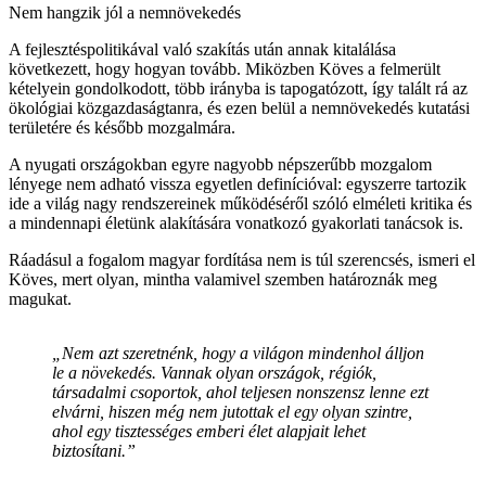
Nem hangzik jól a nemnövekedés
A fejlesztéspolitikával való szakítás után annak kitalálása
következett, hogy hogyan tovább. Miközben Köves a felmerült
kételyein gondolkodott, több irányba is tapogatózott, így talált rá az
ökológiai közgazdaságtanra, és ezen belül a nemnövekedés kutatási
területére és később mozgalmára.
A nyugati országokban egyre nagyobb népszerűbb mozgalom
lényege nem adható vissza egyetlen definícióval: egyszerre tartozik
ide a világ nagy rendszereinek működéséről szóló elméleti kritika és
a mindennapi életünk alakítására vonatkozó gyakorlati tanácsok is.
Ráadásul a fogalom magyar fordítása nem is túl szerencsés, ismeri el
Köves, mert olyan, mintha valamivel szemben határoznák meg
magukat.
„Nem azt szeretnénk, hogy a világon mindenhol álljon
le a növekedés. Vannak olyan országok, régiók,
társadalmi csoportok, ahol teljesen nonszensz lenne ezt
elvárni, hiszen még nem jutottak el egy olyan szintre,
ahol egy tisztességes emberi élet alapjait lehet
biztosítani.”