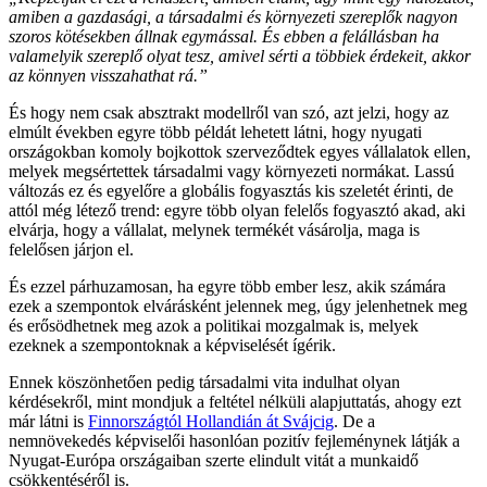
amiben a gazdasági, a társadalmi és környezeti szereplők nagyon
szoros kötésekben állnak egymással. És ebben a felállásban ha
valamelyik szereplő olyat tesz, amivel sérti a többiek érdekeit, akkor
az könnyen visszahathat rá.
”
És hogy nem csak absztrakt modellről van szó, azt jelzi, hogy az
elmúlt években egyre több példát lehetett látni, hogy nyugati
országokban komoly bojkottok szerveződtek egyes vállalatok ellen,
melyek megsértettek társadalmi vagy környezeti normákat. Lassú
változás ez és egyelőre a globális fogyasztás kis szeletét érinti, de
attól még létező trend: egyre több olyan felelős fogyasztó akad, aki
elvárja, hogy a vállalat, melynek termékét vásárolja, maga is
felelősen járjon el.
És ezzel párhuzamosan, ha egyre több ember lesz, akik számára
ezek a szempontok elvárásként jelennek meg, úgy jelenhetnek meg
és erősödhetnek meg azok a politikai mozgalmak is, melyek
ezeknek a szempontoknak a képviselését ígérik.
Ennek köszönhetően pedig társadalmi vita indulhat olyan
kérdésekről, mint mondjuk a feltétel nélküli alapjuttatás, ahogy ezt
már látni is
Finnországtól Hollandián át Svájcig
. De a
nemnövekedés képviselői hasonlóan pozitív fejleménynek látják a
Nyugat-Európa országaiban szerte elindult vitát a munkaidő
csökkentéséről is.