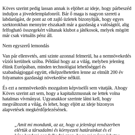
Köves szerint pedig lassan annak is eljöhet az ideje, hogy párbeszéd
induljon a jövedelemplafonról. Bár ő maga is nagyon szereti a
labdarúgást, de pont az ott zajló üzletek bizonyítják, hogy egyes
szektorokban mennyire elszakadt már a gazdaság a valóságtól, alig
felfogható összegekért váltanak klubot a játékosok, melyek mögött
már csak virtuális pénz áll.
Nem egyszerű lemondás
Van pár ellenvetés, ami szinte azonnal felmerül, ha a nemnövekedés
víziói kerülnek szóba. Például hogy az a világ, melyben jelenleg
élünk Európában, minden technológiai lehetőséggel és
szabadságjoggal együtt, elképzelhetetlen lenne az elmúlt 200 év
folyamatos gazdasági növekedése nélkül.
És ezt a nemnövekedés mozgalom képviselői sem vitatják. Ahogy
Köves szerint azt sem, hogy a kapitalizmusnak ne lettek volna
hatalmas vívmányai. Ugyanakkor szerinte látni kell, hogy
megváltozott a világ, és lehet, hogy eljött az ideje bizonyos
alapvetések megkérdőjelezésének.
„Amit mi mondunk, az az, hogy a jelenlegi rendszerben
elértük a társadalmi és környezeti határainkat és el