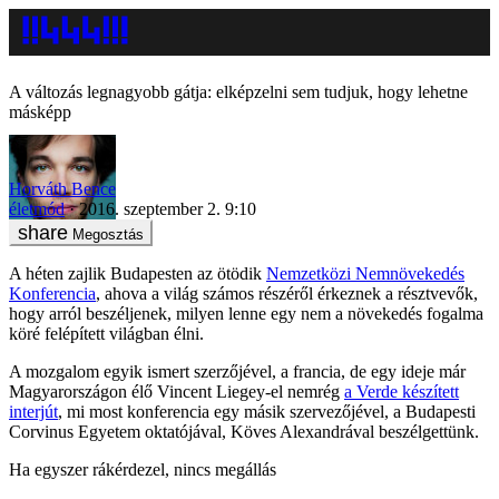
A változás legnagyobb gátja: elképzelni sem tudjuk, hogy lehetne
másképp
Horváth Bence
életmód
2016. szeptember 2. 9:10
Megosztás
A héten zajlik Budapesten az ötödik
Nemzetközi Nemnövekedés
Konferencia
, ahova a világ számos részéről érkeznek a résztvevők,
hogy arról beszéljenek, milyen lenne egy nem a növekedés fogalma
köré felépített világban élni.
A mozgalom egyik ismert szerzőjével, a francia, de egy ideje már
Magyarországon élő Vincent Liegey-el nemrég
a Verde készített
interjút
, mi most konferencia egy másik szervezőjével, a Budapesti
Corvinus Egyetem oktatójával, Köves Alexandrával beszélgettünk.
Ha egyszer rákérdezel, nincs megállás