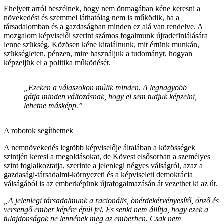
Ehelyett arról beszélnek, hogy nem önmagában kéne keresni a
növekedést és szemmel láthatólag nem is működik, ha a
társadalomban és a gazdaságban minden ez alá van rendelve. A
mozgalom képviselői szerint számos fogalmunk újradefiniálására
lenne szükség. Közösen kéne kitalálnunk, mit értünk munkán,
szükségleten, pénzen, mire használjuk a tudományt, hogyan
képzeljük el a politika működését.
„Ezeken a válaszokon múlik minden. A legnagyobb
gátja minden változásnak, hogy el sem tudjuk képzelni,
lehetne másképp.”
A robotok segíthetnek
A nemnövekedés legtöbb képviselője általában a közösségek
szintjén keresi a megoldásokat, de Kövest elsősorban a személyes
szint foglalkoztatja, szerinte a jelenlegi négyes válságról, azaz a
gazdasági-társadalmi-környezeti és a képviseleti demokrácia
válságából is az emberképünk újrafogalmazásán át vezethet ki az út.
„A jelenlegi társadalmunk a racionális, önérdekérvényesítő, önző és
versengő ember képére épül fel. És senki nem állítja, hogy ezek a
tulajdonságok ne lennének meg az emberben. Csak nem