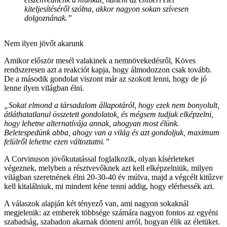
kiteljesítéséről szólna, akkor nagyon sokan szívesen
dolgoznának.”
Nem ilyen jövőt akarunk
Amikor először mesél valakinek a nemnövekedésről, Köves
rendszeresen azt a reakciót kapja, hogy álmodozzon csak tovább.
De a második gondolat viszont már az szokott lenni, hogy de jó
lenne ilyen világban élni.
„Sokat elmond a társadalom állapotáról, hogy ezek nem bonyolult,
átláthatatlanul összetett gondolatok, és mégsem tudjuk elképzelni,
hogy lehetne alternatívája annak, ahogyan most élünk.
Beletespedünk abba, ahogy van a világ és azt gondoljuk, maximum
felülről lehetne ezen változtatni.”
A Corvinuson jövőkutatással foglalkozik, olyan kísérleteket
végeznek, melyben a résztvevőknek azt kell elképzelniük, milyen
világban szeretnének élni 20-30-40 év múlva, majd a végcélt kitűzve
kell kitalálniuk, mi mindent kéne tenni addig, hogy elérhessék azt.
A válaszok alapján két tényező van, ami nagyon sokaknál
megjelenik: az emberek többsége számára nagyon fontos az egyéni
szabadság, szabadon akarnak dönteni arról, hogyan élik az életüket.