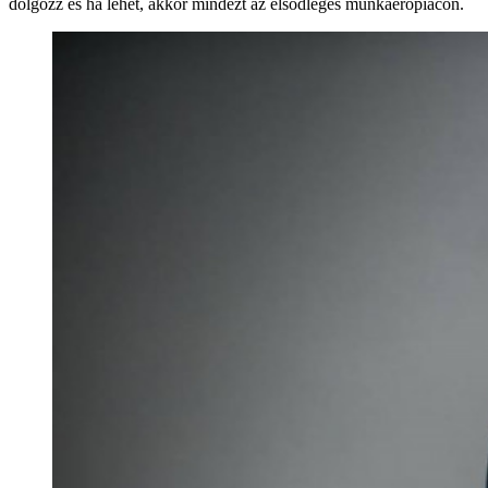
dolgozz és ha lehet, akkor mindezt az elsődleges munkaerőpiacon.