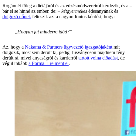
Rogánnét főleg a diétájáról és az edzésmódszereiről kérdezik, és a –
bár el se hinné az ember, de: –
kétgyermekes
édesanyának és
dolgozó nőnek
felteszik azt a nagyon fontos kérdést, hogy:
„Hogyan jut minderre időd?”
Az, hogy a
Nakama & Partners ügy­vezető igazgatójaként
mit
dolgozik, most sem derült ki, pedig Tusványoson majdnem fény
derült rá, mivel anyaságról és karrierről
tartott volna előadást
, de
végül inkább
a Forma-1-re ment el
.