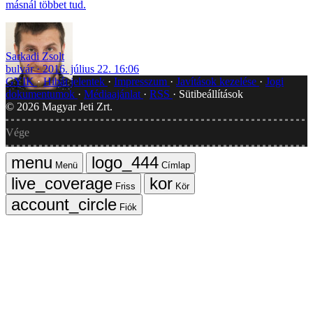
másnál többet tud.
Sarkadi Zsolt
bulvár
2016. július 22. 16:06
GYIK
Hibát jelentek
Impresszum
Javítások kezelése
Jogi
dokumentumok
Médiaajánlat
RSS
Sütibeállítások
©
2026
Magyar Jeti Zrt.
Vége
Menü
Címlap
Friss
Kör
Fiók