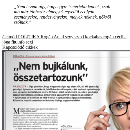
„Nem érzem úgy, hogy egyre ismertebb lennék, csak
ma már többször elmegyek egyedül is olyan
eseményekre, rendezvényekre, melyek nőknek, nőkről
szólnak.”
életmód
POLITIKA
Rogán Antal
sexy
szexi
kockahas
rogán cecilia
jóga
fitt.info
sexi
Kapcsolódó cikkek