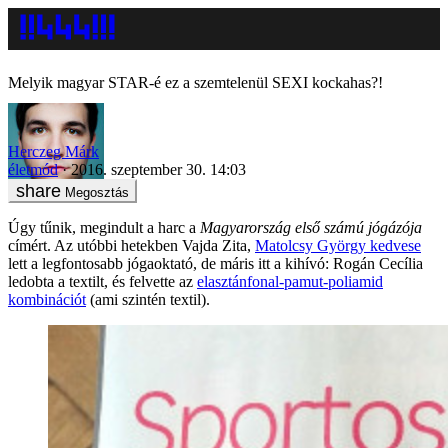
Melyik magyar STAR-é ez a szemtelenül SEXI kockahas?!
Herczeg Márk
életmód
2016. szeptember 30. 14:03
Megosztás
Úgy tűnik, megindult a harc a
Magyarország első számú jógázója
címért. Az utóbbi hetekben Vajda Zita,
Matolcsy György kedvese
lett a legfontosabb jógaoktató, de máris itt a kihívó: Rogán Cecília
ledobta a textilt, és felvette az
elasztánfonal-pamut-poliamid
kombinációt
(ami szintén textil).