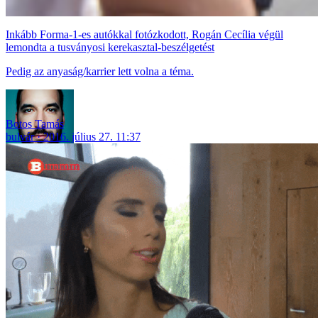
Inkább Forma-1-es autókkal fotózkodott, Rogán Cecília végül
lemondta a tusványosi kerekasztal-beszélgetést
Pedig az anyaság/karrier lett volna a téma.
Botos Tamás
bulvár
2016. július 27. 11:37