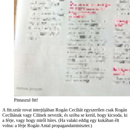
Pimaszul fitt!
A fitt.sztár rovat interjújában Rogán Cecíliát egyszerűen csak Rogán
Cecíliának vagy Cilinek nevezik, és szóba se kerül, hogy kicsoda, ki
a férje, vagy hogy miről híres. (Ha valaki eddig egy kukában élt
volna: a férje Rogán Antal propagandaminiszter.)