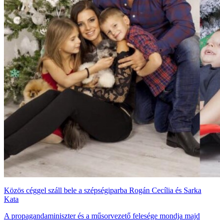
Közös céggel száll bele a szépségiparba Rogán Cecília és Sarka
Kata
A propagandaminiszter és a műsorvezető felesége mondja majd