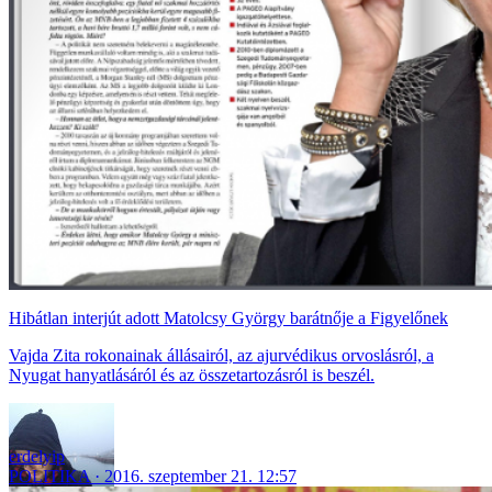
Hibátlan interjút adott Matolcsy György barátnője a Figyelőnek
Vajda Zita rokonainak állásairól, az ajurvédikus orvoslásról, a
Nyugat hanyatlásáról és az összetartozásról is beszél.
erdelyip
POLITIKA
2016. szeptember 21. 12:57