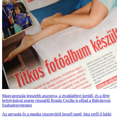
Magyarország legszebb asszonya, a rivaldafényt kerülő, és a férje
befolyásával sosem visszaélő Rogán Cecília is előad a Bálványosi
Szabadegyetemen
Az anyaság és a munka viszonyáról beszél majd, hisz erről ő bárki