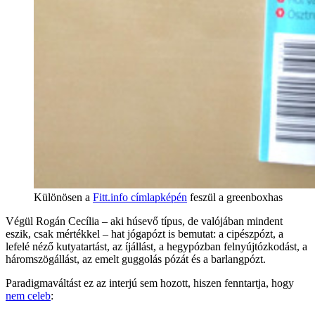
Különösen a
Fitt.info címlapképén
feszül a greenboxhas
Végül Rogán Cecília – aki húsevő típus, de valójában mindent
eszik, csak mértékkel – hat jógapózt is bemutat: a cipészpózt, a
lefelé néző kutyatartást, az íjállást, a hegypózban felnyújtózkodást, a
háromszögállást, az emelt guggolás pózát és a barlangpózt.
Paradigmaváltást ez az interjú sem hozott, hiszen fenntartja, hogy
nem celeb
: