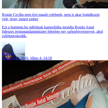
Rogán Cecília nem érzi magát celebnek, nem is akar foglalkozni
vele, hogy ismert ember
Ezt a bummm.hu stábjának kamerájába mondta Rogán Antal
fideszes propagandaminiszter felesége egy szépségversenyen, ahol
zsűritagoskodik.
erdelyip
nem celeb
2016. július 4. 14:18