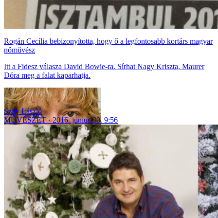
Rogán Cecília bebizonyította, hogy ő a legfontosabb kortárs magyar
nőművész
Itt a Fidesz válasza David Bowie-ra. Sírhat Nagy Kriszta, Maurer
Dóra meg a falat kaparhatja.
Szily László
MŰVÉSZET
2016. június 30. 9:56