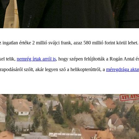
 ingatlan értéke 2 millió svájci frank, azaz 580 millió forint körül lehet
el telik,
nemrég írtak arról is
, hogy szépen felújították a Rogán Antal és
apodásáról szólt, akár legyen szó a helikopterúttról, a
méregdrága akta