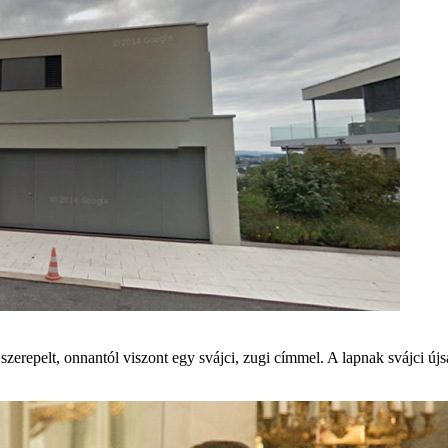
zerepelt, onnantól viszont egy svájci, zugi címmel. A lapnak svájci újs