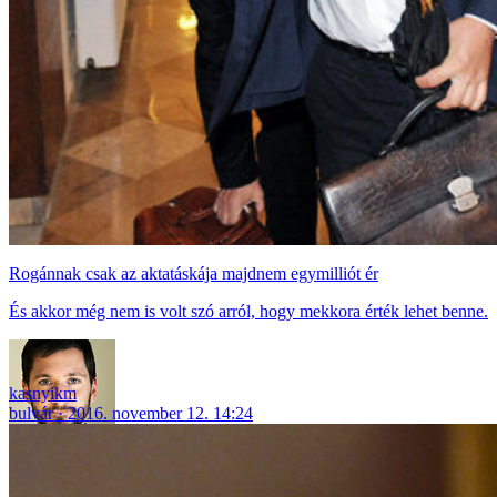
Rogánnak csak az aktatáskája majdnem egymilliót ér
És akkor még nem is volt szó arról, hogy mekkora érték lehet benne.
kasnyikm
bulvár
2016. november 12. 14:24