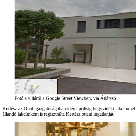
Fotó a villáról a Google Street Viewben, via Átlátszó
Kertész az Opal igazgatóságában idén áprilisig hegyvidéki lakcímmel s
állandó lakcímként is regisztrálta Kertész ottani ingatlanját.