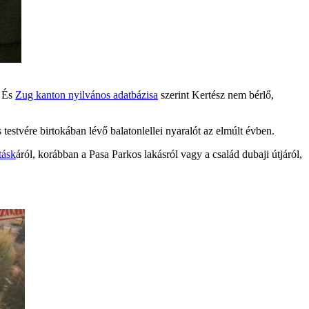
. És
Zug kanton nyilvános adatbázisa
szerint Kertész nem bérlő,
 testvére birtokában lévő balatonlellei nyaralót az elmúlt évben.
tásk
áról, korábban a Pasa Parkos lakásról vagy a család dubaji útjáról,