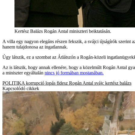
Kertész Balázs Rogán Antal miniszteri beiktatásán.
A villa egy nagyon elegáns részen fekszik, a svájci újságírók szerint az
hanem tulajdonosa az ingatlannak.
Úgy látszik, ez a szombat az Átlátszón a Rogán-közeli ingatlanügyekk
Az is látszik, hogy annak ellenére, hogy a közelmúlt Rogán Antal gyar
a miniszter egyáltalán
nincs jó formában mostanában.
POLITIKA
korrupció
lopás
fidesz
Rogán Antal
svájc
kertész balázs
Kapcsolódó cikkek