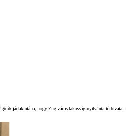
ágírók jártak utána, hogy Zug város lakosság-nyilvántartó hivatala