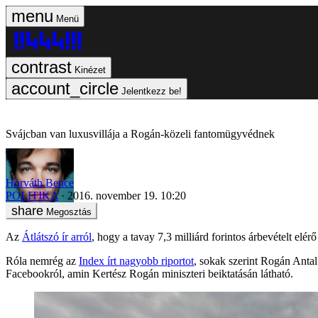
Menü
Kinézet
Jelentkezz be!
Svájcban van luxusvillája a Rogán-közeli fantomügyvédnek
Horváth Bence
POLITIKA
2016. november 19. 10:20
Megosztás
Az
Átlátszó ír arról
, hogy a tavay 7,3 milliárd forintos árbevételt elé
Róla nemrég az
Index írt nagyobb riportot
, sokak szerint Rogán Antal 
Facebookról, amin Kertész Rogán miniszteri beiktatásán látható.