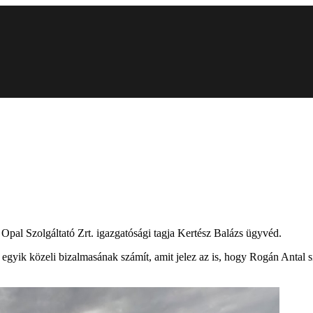
rő Opal Szolgáltató Zrt. igazgatósági tagja Kertész Balázs ügyvéd.
egyik közeli bizalmasának számít, amit jelez az is, hogy Rogán Antal sim