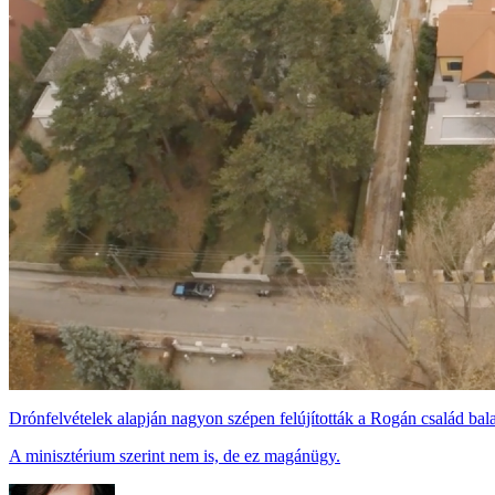
Drónfelvételek alapján nagyon szépen felújították a Rogán család bala
A minisztérium szerint nem is, de ez magánügy.