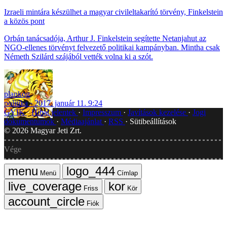
Izraeli mintára készülhet a magyar civileltakarító törvény, Finkelstein
a közös pont
Orbán tanácsadója, Arthur J. Finkelstein segítette Netanjahut az
NGO-ellenes törvényt felvezető politikai kampányban. Mintha csak
Németh Szilárd szájából vették volna ki a szót.
plankog
politika
2017. január 11. 9:24
GYIK
Hibát jelentek
Impresszum
Javítások kezelése
Jogi
dokumentumok
Médiaajánlat
RSS
Sütibeállítások
©
2026
Magyar Jeti Zrt.
Vége
Menü
Címlap
Friss
Kör
Fiók