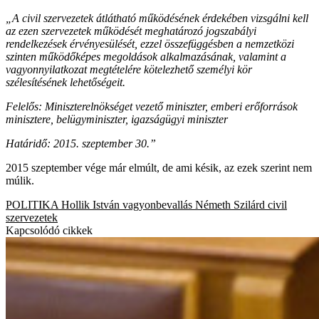
„A civil szervezetek átlátható működésének érdekében vizsgálni kell
az ezen szervezetek működését meghatározó jogszabályi
rendelkezések érvényesülését, ezzel összefüggésben a nemzetközi
szinten működőképes megoldások alkalmazásának, valamint a
vagyonnyilatkozat megtételére kötelezhető személyi kör
szélesítésének lehetőségeit.
Felelős: Miniszterelnökséget vezető miniszter, emberi erőforrások
minisztere, belügyminiszter, igazságügyi miniszter
Határidő: 2015. szeptember 30.”
2015 szeptember vége már elmúlt, de ami késik, az ezek szerint nem
múlik.
POLITIKA
Hollik István
vagyonbevallás
Németh Szilárd
civil
szervezetek
Kapcsolódó cikkek