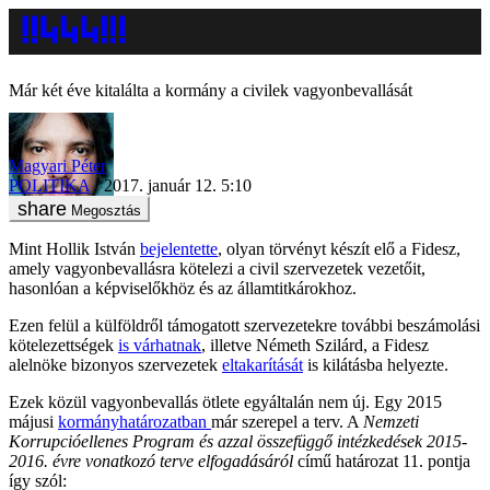
Már két éve kitalálta a kormány a civilek vagyonbevallását
Magyari Péter
POLITIKA
2017. január 12. 5:10
Megosztás
Mint Hollik István
bejelentette
, olyan törvényt készít elő a Fidesz,
amely vagyonbevallásra kötelezi a civil szervezetek vezetőit,
hasonlóan a képviselőkhöz és az államtitkárokhoz.
Ezen felül a külföldről támogatott szervezetekre további beszámolási
kötelezettségek
is várhatnak
, illetve Németh Szilárd, a Fidesz
alelnöke bizonyos szervezetek
eltakarítását
is kilátásba helyezte.
Ezek közül vagyonbevallás ötlete egyáltalán nem új. Egy 2015
májusi
kormányhatározatban
már szerepel a terv. A
Nemzeti
Korrupcióellenes Program és azzal összefüggő intézkedések 2015-
2016. évre vonatkozó terve elfogadásáról
című határozat 11. pontja
így szól: