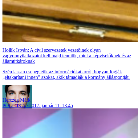
Hollik István: A civil szervezetek vezetőinek olyan
vagyonnyilatkozatot kell majd tenniük, mint a képviselőknek és az
államtitkároknak
Szép lassan csepegtetik az információkat arról, hogyan fogják
„eltakarítani innen” azokat, akik támadják a kormány álláspontját.
Herczeg Márk
POLITIKA
2017. január 11. 13:45