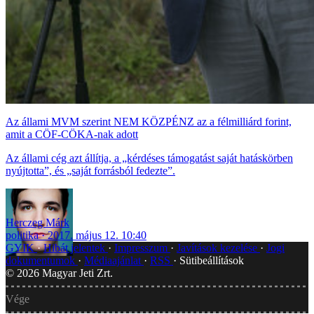
Az állami MVM szerint NEM KÖZPÉNZ az a félmilliárd forint,
amit a CÖF-CÖKA-nak adott
Az állami cég azt állítja, a „kérdéses támogatást saját hatáskörben
nyújtotta”, és „saját forrásból fedezte”.
Herczeg Márk
politika
2017. május 12. 10:40
GYIK
Hibát jelentek
Impresszum
Javítások kezelése
Jogi
dokumentumok
Médiaajánlat
RSS
Sütibeállítások
©
2026
Magyar Jeti Zrt.
Vége