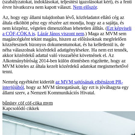
(szabályzatokat, indoklásokat, teljesítési igazolásokat kért), és a fenti
érvre hivatkozva nem kapott választ.
Nem először
.
Az, hogy egy állami tulajdonban lévő, közfeladatot ellátó cég az
általa elköltött pénz egy részére azt mondja, hogy az a sajátja, és
nem közpénz, végtelen dimenzióban lehetetlen állítás. (
Ezt képviseli
a CÖF-CÖKA is
.
Lázár János viszont nem
.) Maga az MVM sem
magáncégként tekint magára, hiszen az előírásoknak megfelelően
közzétesznek bizonyos dokumentumokat, és ha kelletlenül is, de
néha válaszolnak közérdekű adatigénylésekre. Ha nem ezt tennék,
akkor közérdekű adattal való visszaélést követnének el. Az
Alkotmánybíróság 2014-ben külön döntésben rögzítette, hogy az
MVM köteles az általa kezelt közérdekű adatokat megismerhetővé
tenni.
Nemrég egyébként kiderült
az MVM sajtósának elbénázott PR-
interjújából
, hogy az MVM támogatásait, így ezt is jóváhagyta egy
állami szerv, a Nemzeti Kommunikációs Hivatal.
bűnügy
cöf
cöf-cöka
mvm
Kapcsolódó cikkek