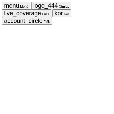
Menü
Címlap
Friss
Kör
Fiók