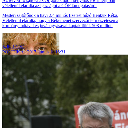
Az MVM fő sajtósa az Origónak adott benyalós PR-interjúban
véletlenül elárulta az igazságot a CÖF támogatásáról
Mesteri sajtófőnök a havi 2,4 milliós fizetést húzó Bentzik Réka.
Véletlenül elárulta, hogy a Békemenet szervezői természetesen a
kormány tudtával és jóváhagyásával kaptak tőlük 508 milliót.
Szily László
POLITIKA
2017. június 2. 16:31