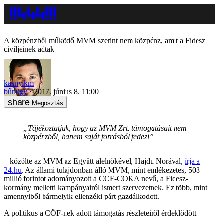
A közpénzből működő MVM szerint nem közpénz, amit a Fidesz
civiljeinek adtak
kasnyikm
bűnügy
2017. június 8. 11:00
Megosztás
„Tájékoztatjuk, hogy az MVM Zrt. támogatásait nem
közpénzből, hanem saját forrásból fedezi”
– közölte az MVM az Együtt alelnökével, Hajdu Norával,
írja a
24.hu
. Az állami tulajdonban álló MVM, mint emlékezetes, 508
millió forintot adományozott a CÖF-CÖKA nevű, a Fidesz-
kormány melletti kampányairól ismert szervezetnek. Ez több, mint
amennyiből bármelyik ellenzéki párt gazdálkodott.
A politikus a CÖF-nek adott támogatás részleteiről érdeklődött