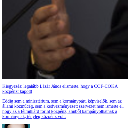
Kiegyezés: legalább Lázár János elismerte, hogy a CÖF-CÖKA
közpénzt kapott!
Eddig sem a minisztérium, sem a kormánypárti képviselők, sem az
állami közműcég, sem a kedvezményezett szervezet nem ismerte el,
hogy az a félmilliárd forint közpénz, amiből kampányolhatnak a
kormánynak, tényleg közpénz volt.