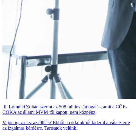
ifj. Lomnici Zoltán szerint az 508 milliós támogatás, amit a CÖF-
CÖKA az állami MVM-től kapott, nem közpénz
Vajon igaz-e ez az állítás? Ebből a cikkünkből kiderül a válasz erre
az izgalmas kérdésre. Tartsatok velünk!