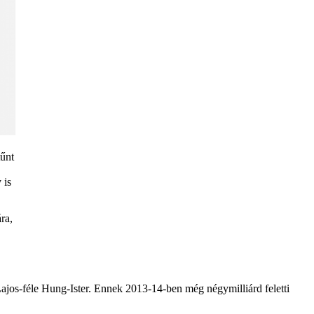
tűnt
 is
ra,
Lajos-féle Hung-Ister. Ennek 2013-14-ben még négymilliárd feletti