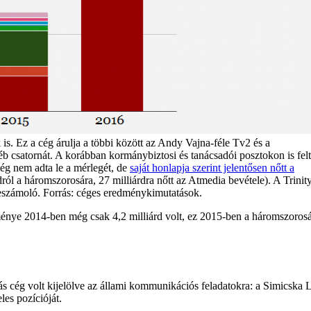
is. Ez a cég árulja a többi között az Andy Vajna-féle Tv2 és a
gyéb csatornát. A korábban kormánybiztosi és tanácsadói posztokon is fel
ég nem adta le a mérlegét, de
saját honlapja szerint jelentősen nőtt a
dról a háromszorosára, 27 milliárdra nőtt az Atmedia bevétele). A Trinity
 beszámoló. Forrás: céges eredménykimutatások.
nye 2014-ben még csak 4,2 milliárd volt, ez 2015-ben a háromszorosá
s cég volt kijelölve az állami kommunikációs feladatokra: a Simicska 
les pozícióját.