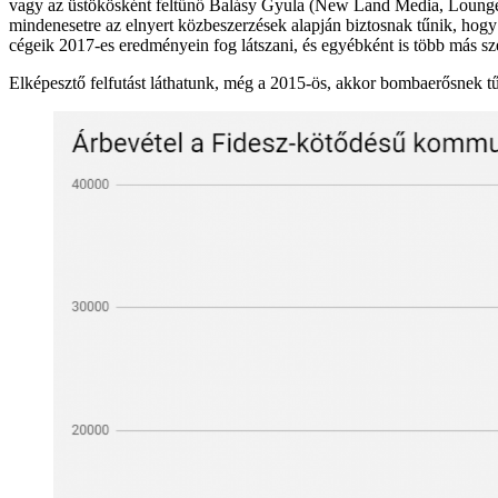
vagy az üstökösként feltűnő Balásy Gyula (New Land Media, Lounge 
mindenesetre az elnyert közbeszerzések alapján biztosnak tűnik, hogy
cégeik 2017-es eredményein fog látszani, és egyébként is több más szer
Elképesztő felfutást láthatunk, még a 2015-ös, akkor bombaerősnek tű