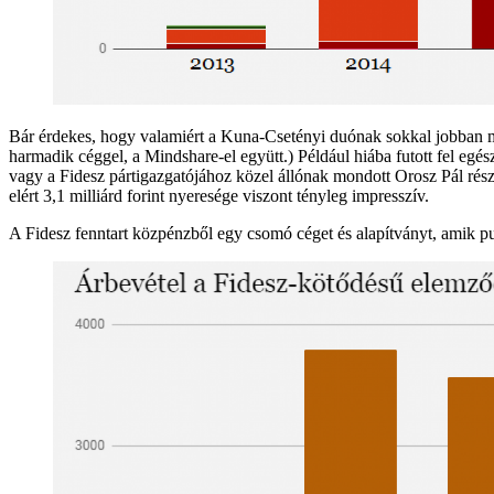
Bár érdekes, hogy valamiért a Kuna-Csetényi duónak sokkal jobban m
harmadik céggel, a Mindshare-el együtt.) Például hiába futott fel egé
vagy a Fidesz pártigazgatójához közel állónak mondott Orosz Pál rész
elért 3,1 milliárd forint nyeresége viszont tényleg impresszív.
A Fidesz fenntart közpénzből egy csomó céget és alapítványt, amik pu