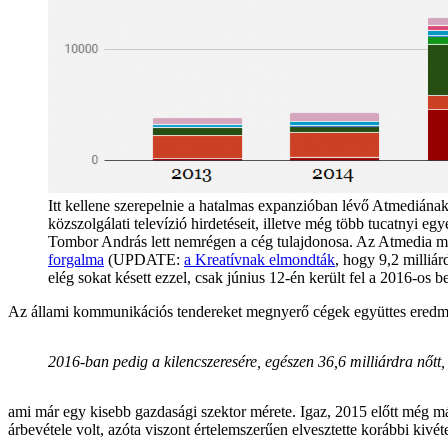
Itt kellene szerepelnie a hatalmas expanzióban lévő Atmediának 
közszolgálati televízió hirdetéseit, illetve még több tucatnyi e
Tombor András lett nemrégen a cég tulajdonosa. Az Atmedia m
forgalma
(UPDATE:
a Kreatívnak elmondták
, hogy 9,2 milliár
elég sokat késett ezzel, csak június 12-én került fel a 2016-os
Az állami kommunikációs tendereket megnyerő cégek együttes eredmé
2016-ban pedig a kilencszeresére, egészen 36,6 milliárdra nőtt,
ami már egy kisebb gazdasági szektor mérete. Igaz, 2015 előtt még má
árbevétele volt, azóta viszont értelemszerűen elvesztette korábbi kivéte