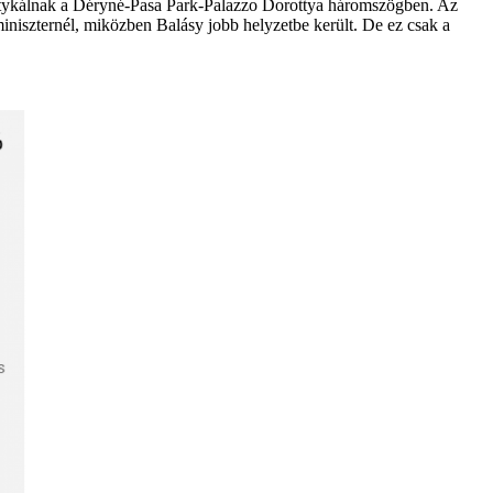
etykálnak a Déryné-Pasa Park-Palazzo Dorottya háromszögben. Az
iniszternél, miközben Balásy jobb helyzetbe került. De ez csak a