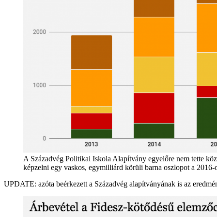
A Századvég Politikai Iskola Alapítvány egyelőre nem tette köz
képzelni egy vaskos, egymilliárd körüli barna oszlopot a 2016-o
UPDATE: azóta beérkezett a Századvég alapítványának is az eredménye