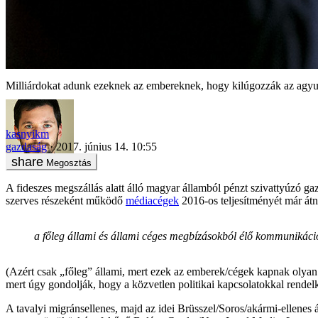
Milliárdokat adunk ezeknek az embereknek, hogy kilúgozzák az agy
kasnyikm
gazdaság
2017. június 14. 10:55
Megosztás
A fideszes megszállás alatt álló magyar államból pénzt szivattyúzó
szerves részeként működő
médiacégek
2016-os teljesítményét már át
a főleg állami és állami céges megbízásokból élő kommunikáció
(Azért csak „főleg” állami, mert ezek az emberek/cégek kapnak olyan 
mert úgy gondolják, hogy a közvetlen politikai kapcsolatokkal rende
A tavalyi migránsellenes, majd az idei Brüsszel/Soros/akármi-ellen