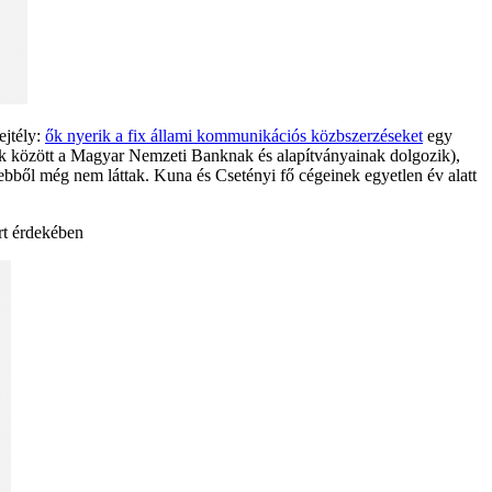
ejtély:
ők nyerik a fix állami kommunikációs közbszerzéseket
egy
bbek között a Magyar Nemzeti Banknak és alapítványainak dolgozik),
ebből még nem láttak. Kuna és Csetényi fő cégeinek egyetlen év alatt
rt érdekében