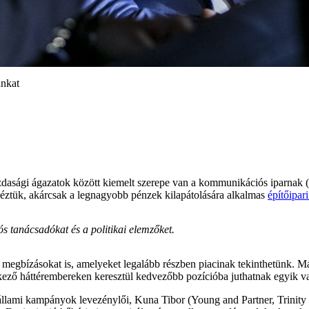
unkat
 gazdasági ágazatok között kiemelt szerepe van a kommunikációs iparn
néztük, akárcsak a legnagyobb pénzek kilapátolására alkalmas
építőipari
s tanácsadókat és a politikai elemzőket.
megbízásokat is, amelyeket legalább részben piacinak tekinthetünk. Má
lkező háttérembereken keresztül kedvezőbb pozícióba juthatnak egyik 
es állami kampányok levezénylői, Kuna Tibor (Young and Partner, Trini