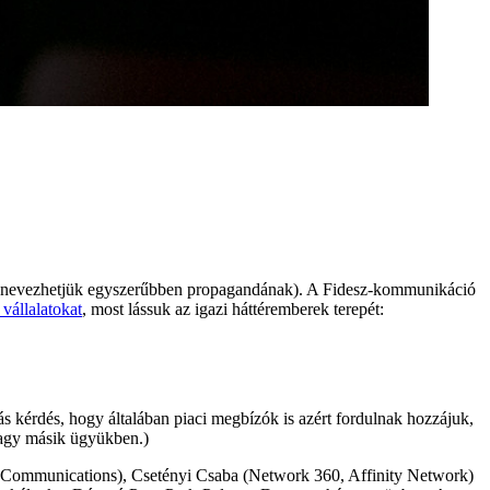
ak (nevezhetjük egyszerűbben propagandának). A Fidesz-kommunikáció
 vállalatokat
, most lássuk az igazi háttéremberek terepét:
s kérdés, hogy általában piaci megbízók is azért fordulnak hozzájuk,
vagy másik ügyükben.)
ty Communications), Csetényi Csaba (Network 360, Affinity Network)