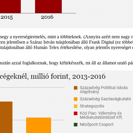
egy a nyereségtermelés, mint a többieknek. (Annyira azért nem nagy r
szen jelentősen a Száraz István tulajdonában álló Frank Digital (ez tö
tulajdonában álló Humán Telex értékesítése, olyan jelentős nyereséget 
sztán azzal foglalkoznak, hogy kifürkésszék, mi áll az államot uraló pá