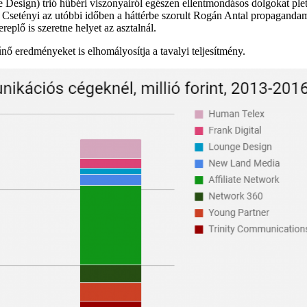
Design) trió hűbéri viszonyairól egészen ellentmondásos dolgokat pl
 Csetényi az utóbbi időben a háttérbe szorult Rogán Antal propagandam
eplő is szeretne helyet az asztalnál.
nő eredményeket is elhomályosítja a tavalyi teljesítmény.