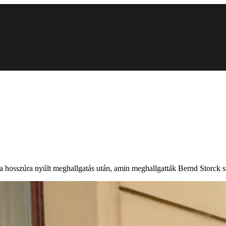
hosszúra nyúlt meghallgatás után, amin meghallgatták Bernd Storck szö