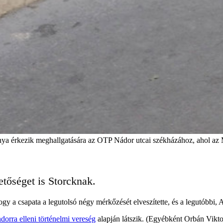
nya érkezik meghallgatására az OTP Nádor utcai székházához, ahol az M
tőséget is Storcknak.
ogy a csapata a legutolsó négy mérkőzését elveszítette, és a legutóbbi, 
dorra elleni történelmi vereség
alapján látszik. (Egyébként Orbán Vikto