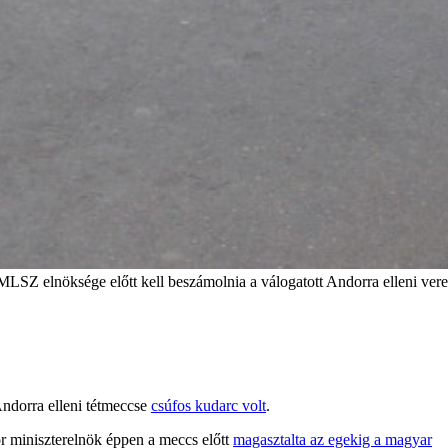
LSZ elnöksége előtt kell beszámolnia a válogatott Andorra elleni vere
Andorra elleni tétmeccse
csúfos kudarc volt
.
r miniszterelnök éppen a meccs előtt
magasztalta az egekig a magyar