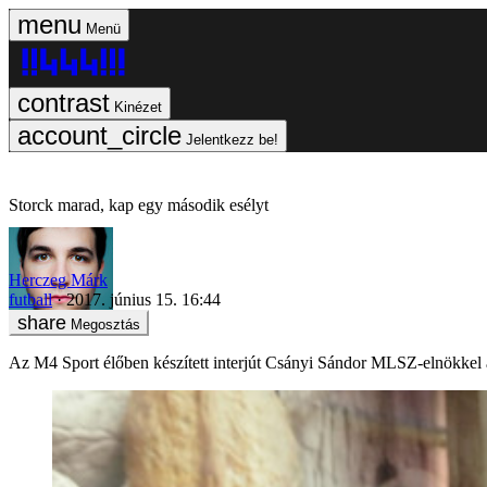
Menü
Kinézet
Jelentkezz be!
Storck marad, kap egy második esélyt
Herczeg Márk
futball
2017. június 15. 16:44
Megosztás
Az M4 Sport élőben készített interjút Csányi Sándor MLSZ-elnökkel a 