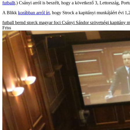
futballt
.) Csányi arról is beszélt, hogy a következő 3, Lettország, Port
A Blikk
korábban arról írt
, hogy Strock a kapitányi munkájáért évi 1,2 
futball
bernd storck
magyar foci
Csányi Sándor
szövetségi kapitány
m
Friss