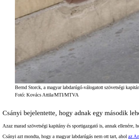
Bernd Storck, a magyar labdarúgó-válogatott szövetségi kapitá
Fotó
:
Kovács Attila/MTI/MTVA
Csányi bejelentette, hogy adnak egy második lehe
Azaz marad szövetségi kapitány és sportigazgató is, annak ellenére, h
Csányi azt mondta, hogy a magyar labdarúgás nem ott tart, ahol
az An