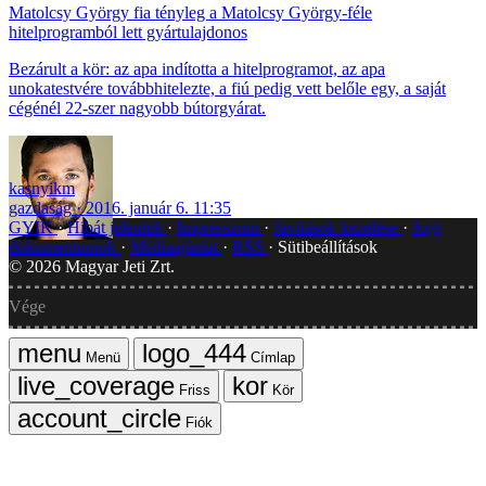
Matolcsy György fia tényleg a Matolcsy György-féle
hitelprogramból lett gyártulajdonos
Bezárult a kör: az apa indította a hitelprogramot, az apa
unokatestvére továbbhitelezte, a fiú pedig vett belőle egy, a saját
cégénél 22-szer nagyobb bútorgyárat.
kasnyikm
gazdaság
2016. január 6. 11:35
GYIK
Hibát jelentek
Impresszum
Javítások kezelése
Jogi
dokumentumok
Médiaajánlat
RSS
Sütibeállítások
©
2026
Magyar Jeti Zrt.
Vége
Menü
Címlap
Friss
Kör
Fiók