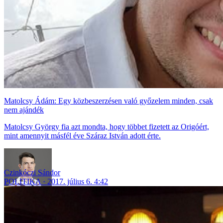
Matolcsy Ádám: Egy közbeszerzésen való győzelem minden, csak
nem ajándék
Matolcsy György fia azt mondta, hogy többet fizetett az Origóért,
mint amennyit másfél éve Száraz István adott érte.
Czinkóczi Sándor
POLITIKA
2017. július 6. 4:42