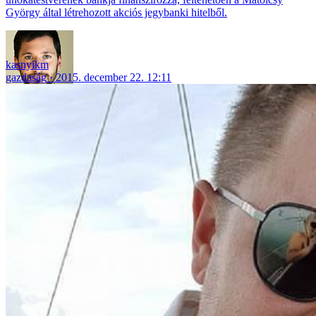
György által létrehozott akciós jegybanki hitelből.
kasnyikm
gazdaság
2015. december 22. 12:11