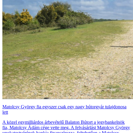
Matolcsy György fia egyszer csak egy nagy bútorgyár tulajdonosa
lett
A közel egymilliárdos árbevételű Balaton Bútort a jegybankelnök
fia, Matolcsy Ádám cége vette meg. A felvásárlást Matolcsy György
unokatestvérének bankja finanszírozza, feltehetően a Matolcsy