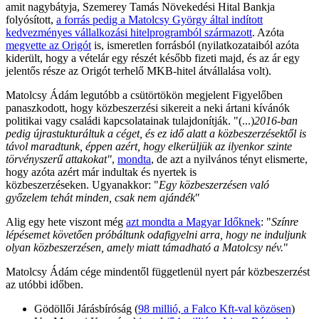
amit nagybátyja, Szemerey Tamás Növekedési Hital Bankja
folyósított,
a forrás pedig a Matolcsy György által indított
kedvezményes vállalkozási hitelprogramból származott
. Azóta
megvette az Origót
is, ismeretlen forrásból (nyilatkozataiból azóta
kiderült, hogy a vételár egy részét később fizeti majd, és az ár egy
jelentős része az Origót terhelő MKB-hitel átvállalása volt).
Matolcsy Ádám legutóbb a csütörtökön megjelent Figyelőben
panaszkodott, hogy közbeszerzési sikereit a neki ártani kívánók
politikai vagy családi kapcsolatainak tulajdonítják. "(...)
2016-ban
pedig újrastukturáltuk a céget, és ez idő alatt a közbeszerzésektől is
távol maradtunk, éppen azért, hogy elkerüljük az ilyenkor szinte
törvényszerű attakokat"
,
mondta
, de azt a nyilvános tényt elismerte,
hogy azóta azért már indultak és nyertek is
közbeszerzéseken. Ugyanakkor: "
Egy közbeszerzésen való
győzelem tehát minden, csak nem ajándék
"
Alig egy hete viszont még
azt mondta a Magyar Időknek
: "
Színre
lépésemet követően próbáltunk odafigyelni arra, hogy ne induljunk
olyan közbeszerzésen, amely miatt támadható a Matolcsy név.
"
Matolcsy Ádám cége mindentől függetlenül nyert pár közbeszerzést
az utóbbi időben.
Gödöllői Járásbíróság (
98 millió, a Falco Kft-val közösen
)