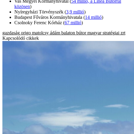
Vas Megyei Kormányhivatal (
54 millió, a Linea Bútorral
közösen
)
Nyíregyházi Törvényszék (
3,9 millió
)
Budapest Főváros Kormányhivatala (
14 millió
)
Csolnoky Ferenc Kórház (
67 millió
)
gazdaság
origo
matolcsy ádám
balaton bútor
magyar stratégiai zrt
Kapcsolódó cikkek