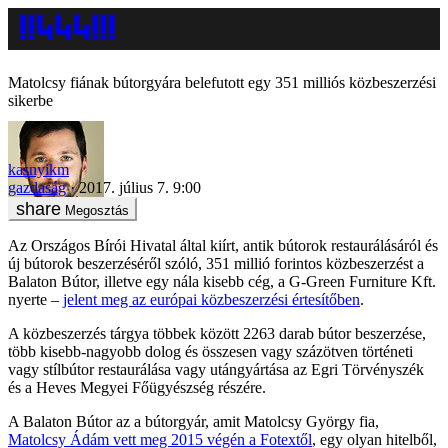
Matolcsy fiának bútorgyára belefutott egy 351 milliós közbeszerzési
sikerbe
kasnyikm
gazdaság
2017. július 7. 9:00
Megosztás
Az Országos Bírói Hivatal által kiírt, antik bútorok restaurálásáról és
új bútorok beszerzéséről szóló, 351 millió forintos közbeszerzést a
Balaton Bútor, illetve egy nála kisebb cég, a G-Green Furniture Kft.
nyerte –
jelent meg az európai közbeszerzési értesítőben
.
A közbeszerzés tárgya többek között 2263 darab bútor beszerzése,
több kisebb-nagyobb dolog és összesen vagy százötven történeti
vagy stílbútor restaurálása vagy utángyártása az Egri Törvényszék
és a Heves Megyei Főügyészség részére.
A Balaton Bútor az a bútorgyár, amit Matolcsy György fia,
Matolcsy Ádám vett meg 2015 végén a Fotextől
, egy olyan hitelből,