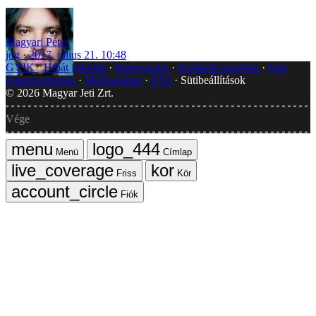
Magyari Péter
jog
2017. július 21. 10:48
GYIK
Hibát jelentek
Impresszum
Javítások kezelése
Jogi
dokumentumok
Médiaajánlat
RSS
Sütibeállítások
©
2026
Magyar Jeti Zrt.
Vége
Menü
Címlap
Friss
Kör
Fiók