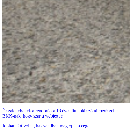
Éjszaka elvitték a rendőrök a 18 éves fiút, aki szólni merészelt a
BKK-nak, hogy szar a webjegye
Jobban járt volna, ha csendben meglopja a céget.