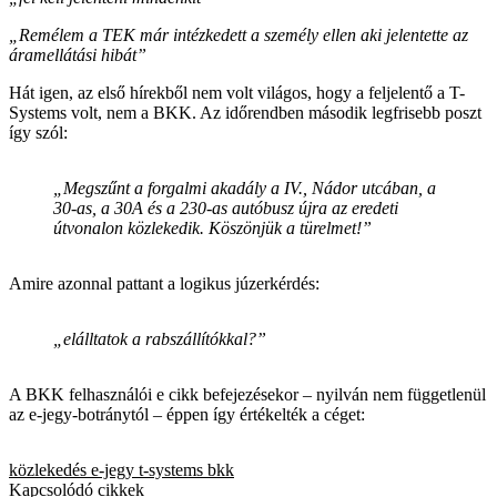
„Remélem a TEK már intézkedett a személy ellen aki jelentette az
áramellátási hibát”
Hát igen, az első hírekből nem volt világos, hogy a feljelentő a T-
Systems volt, nem a BKK. Az időrendben második legfrisebb poszt
így szól:
„Megszűnt a forgalmi akadály a IV., Nádor utcában, a
30-as, a 30A és a 230-as autóbusz újra az eredeti
útvonalon közlekedik. Köszönjük a türelmet!”
Amire azonnal pattant a logikus júzerkérdés:
„elálltatok a rabszállítókkal?”
A BKK felhasználói e cikk befejezésekor – nyilván nem függetlenül
az e-jegy-botránytól – éppen így értékelték a céget:
közlekedés
e-jegy
t-systems
bkk
Kapcsolódó cikkek