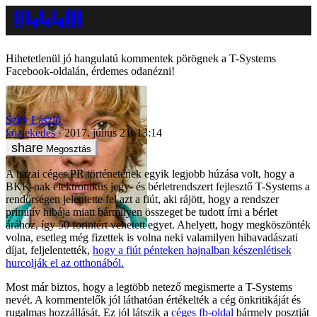
Hihetetlenül jó hangulatú kommentek pörögnek a T-Systems
Facebook-oldalán, érdemes odanézni!
Szily László
közlekedés
2017. július 21. 13:14
Megosztás
A hazai céges PR történetének egyik legjobb húzása volt, hogy a
BKK-nak elektronikus jegy- és bérletrendszert fejlesztő T-Systems a
rendőrségen jelentette fel azt a fiút, aki rájött, hogy a rendszer
primitív hibája miatt bármilyen összeget be tudott írni a bérlet
árához, így 50 forintért vehetett egyet. Ahelyett, hogy megköszönték
volna, esetleg még fizettek is volna neki valamilyen hibavadászati
díjat, feljelentették,
hogy a fiút pénteken hajnalban készenlétisek
hurcolják el az otthonából.
Most már biztos, hogy a legtöbb netező megismerte a T-Systems
nevét. A kommentelők jól láthatóan értékelték a cég önkritikáját és
rugalmas hozzállását. Ez jól látszik a
céges fb-oldal
bármely posztját