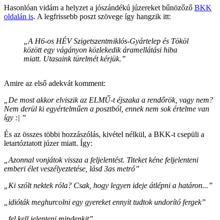
Hasonlóan vidám a helyzet a jószándékú júzereket bűnözőző
BKK
oldalán is
. A legfrissebb poszt szövege így hangzik itt:
„A H6-os HÉV Szigetszentmiklós-Gyártelep és Tököl
között egy vágányon közlekedik áramellátási hiba
miatt. Utasaink türelmét kérjük.”
Amire az első adekvát komment:
„De most akkor elviszik az ELMŰ-t éjszaka a rendőrök, vagy nem?
Nem derül ki egyértelműen a posztból, ennek nem sok értelme van
így :| ”
És az összes többi hozzászólás, kivétel nélkül, a BKK-t csepüli a
letartóztatott júzer miatt. Így:
„Azonnal vonjátok vissza a feljelentést. Titeket kéne feljelenteni
emberi élet veszélyeztetése, lásd 3as metró”
„Ki szólt nektek róla? Csak, hogy legyen ideje átlépni a határon...”
„idióták meghurcolni egy gyereket ennyit tudtok undorító fergek”
„fel kell jelenteni mindenkit”