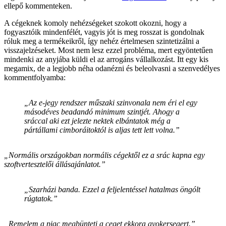
ellepő kommenteken.
A cégeknek komoly nehézségeket szokott okozni, hogy a
fogyasztóik mindenfélét, vagyis jót is meg rosszat is gondolnak
róluk meg a termékeikről, így nehéz értelmesen szintetizálni a
visszajelzéseket. Most nem lesz ezzel probléma, mert egyöntetűen
mindenki az anyjába küldi el az arrogáns vállalkozást. Itt egy kis
megamix, de a legjobb néha odanézni és beleolvasni a szenvedélyes
kommentfolyamba:
„Az e-jegy rendszer műszaki szinvonala nem éri el egy
másodéves beadandó minimum szintjét. Ahogy a
sráccal aki ezt jelezte nektek elbántatok még a
pártállami cimboráitoktól is aljas tett lett volna.”
„Normális országokban normális cégektől ez a srác kapna egy
szoftvertesztelői állásajánlatot.”
„Szarházi banda. Ezzel a feljelentéssel hatalmas öngólt
rúgtatok.”
„Remelem a piac megbünteti a ceget ekkora gyokersegert.”