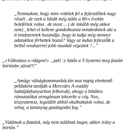
„Nemtudom, hogy mire vettétek fel a fejlesztőitek nagy
részét , de ezek a hibák még talán a 80-s évekbe
belefértek volna , de most ... ( de inkább még akkor
sem) , lehet el kellene gondolkoznia mindenkinek aki a
ti rendszeretek használja ,hogy ki tudja még mennyi
adatukhoz férhettek hozzá? Vagy az indiai fejleszőtk a
bellső rendszerrel jobb munkát végeztek ?...”
„»Változtass a világon!« ...jah! :) Aztán a T-Systems meg faszán
börtönbe zárat!!!”
„Amúgy válságkommunikáción mai napig elrettentő
példaként tanítják a Mercedes A-osztály
buktáját(kanyarban felborult), ahogy a hibákra
rámutatókat arrogánsan lekezelte a cég. Nos,
tészysztemsz, legalább abból okulhattatok volna, de
sebaj, a tananyag gazdagodni fog.”
„Vidámak a fiatalok, míg nem találnak bugot, akkor irány a
börtön.”