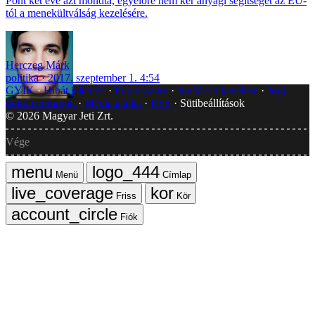
Pont két éve azt mondta, egyelőre nem kér anyagi segítséget az EU-
tól a menekültválság kezelésére.
Herczeg Márk
politika
2017. szeptember 1. 4:54
GYIK
Hibát jelentek
Impresszum
Javítások kezelése
Jogi
dokumentumok
Médiaajánlat
RSS
Sütibeállítások
©
2026
Magyar Jeti Zrt.
Vége
Menü
Címlap
Friss
Kör
Fiók