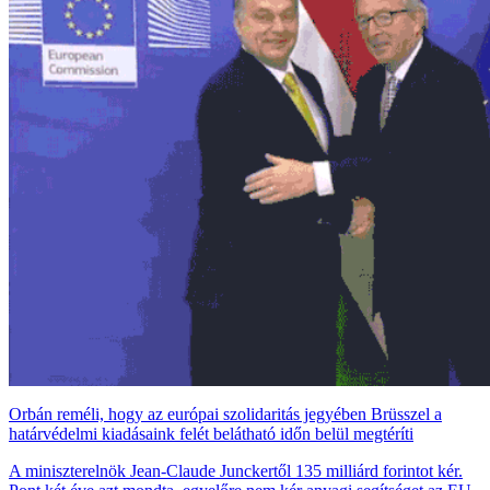
Orbán reméli, hogy az európai szolidaritás jegyében Brüsszel a
határvédelmi kiadásaink felét belátható időn belül megtéríti
A miniszterelnök Jean-Claude Junckertől 135 milliárd forintot kér.