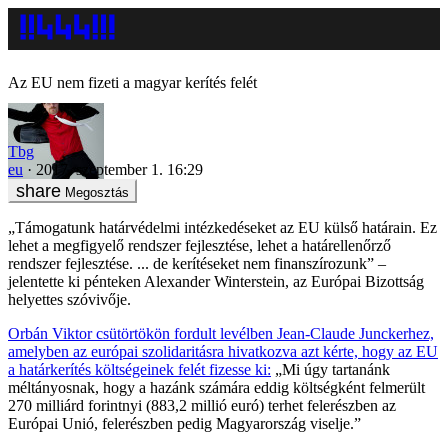
Az EU nem fizeti a magyar kerítés felét
Tbg
eu
2017. szeptember 1. 16:29
Megosztás
„Támogatunk határvédelmi intézkedéseket az EU külső határain. Ez
lehet a megfigyelő rendszer fejlesztése, lehet a határellenőrző
rendszer fejlesztése. ... de kerítéseket nem finanszírozunk” –
jelentette ki pénteken Alexander Winterstein, az Európai Bizottság
helyettes szóvivője.
Orbán Viktor csütörtökön fordult levélben Jean-Claude Junckerhez,
amelyben az európai szolidaritásra hivatkozva azt kérte, hogy az EU
a határkerítés költségeinek felét fizesse ki:
„Mi úgy tartanánk
méltányosnak, hogy a hazánk számára eddig költségként felmerült
270 milliárd forintnyi (883,2 millió euró) terhet felerészben az
Európai Unió, felerészben pedig Magyarország viselje.”