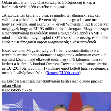
Orbán utalt arra, hogy Olaszország és Görögország is kap a
határainak védelméért cserébe támogatást.
„A szolidaritás kétirányú utca, és minden tagállamnak részt kell
vállalnia a terhekből is. Ez nem olyan, mint egy a la carte menü,
hogy azt kérünk, amit akarunk” – érvelt Winterstein. Az Euobserver
megjegyzi, hogy az EU 93 millió euróval támogatta Magyarországot
a menekültválság kezeléséért; mind a migrációs alapból (AMIF),
mind a belső biztonsági alapból (ISF) részesült az ország, és 6 millió
eurós plusztámogatást kapott Magyaroszág a vésztartalékből.
Ezzel szemben Magyarország 2015-ben visszautasította az EU
tervét, miszerint a befogadottakat a tagállamok arányosan osszák el
egymást között, majd elkezdett építeni egy 175 kilométer hosszú
kerítést a határra. A londoni Overseas Development Institute szerint,
az EU 2014 óta több mint 17 milliárd eurót költött határvédelemre, a
menekültválság kezelésére. (
Reuters
/
EUObserver
)
eu
Európai Bizottság
menekültválság
kerítés
jean-claude juncker
orbán viktor
Kapcsolódó cikkek