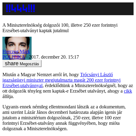
A Miniszterelnökség dolgozói 100, illetve 250 ezer forintnyi
Erzsébet-utalványt kaptak jutalmul
Herczeg Márk
POLITIKA
2017. december 20. 15:17
Megosztás
Miután a Magyar Nemzet arról írt, hogy
Trócsányi László
igazságügyi miniszter megjutalmazta magát 200 ezer forintnyi
Erzsébet-utalvánnyal
, érdeklődtünk a Miniszterelnökségnél, hogy az
ott dolgozók tényleg nem kaptak-e Erzsébet utalványt, ahogy a
cikk
állítja.
Ugyanis ennek némileg ellentmondani látszik az a dokumentum,
ami szerint Lázár János decemberi határozata alapján igenis jár
jutalom a minisztérium dolgozóinak, 250 ezer, illetve 100 ezer
forintnyi Erzsébet-utalvány annak függvényében, hogy mióta
dolgoznak a Miniszterelnökségen.