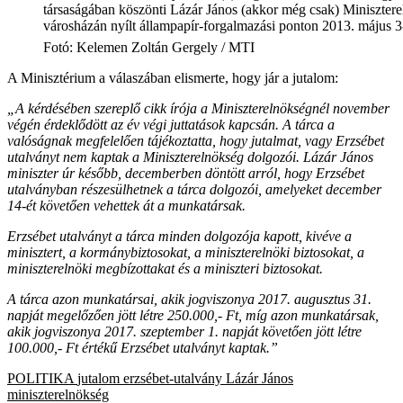
társaságában köszönti Lázár János (akkor még csak) Minisztere
városházán nyílt állampapír-forgalmazási ponton 2013. május 3
Fotó
:
Kelemen Zoltán Gergely / MTI
A Minisztérium a válaszában elismerte, hogy jár a jutalom:
„A kérdésében szereplő cikk írója a Miniszterelnökségnél november
végén érdeklődött az év végi juttatások kapcsán. A tárca a
valóságnak megfelelően tájékoztatta, hogy jutalmat, vagy Erzsébet
utalványt nem kaptak a Miniszterelnökség dolgozói. Lázár János
miniszter úr később, decemberben döntött arról, hogy Erzsébet
utalványban részesülhetnek a tárca dolgozói, amelyeket december
14-ét követően vehettek át a munkatársak.
Erzsébet utalványt a tárca minden dolgozója kapott, kivéve a
minisztert, a kormánybiztosokat, a miniszterelnöki biztosokat, a
miniszterelnöki megbízottakat és a miniszteri biztosokat.
A tárca azon munkatársai, akik jogviszonya 2017. augusztus 31.
napját megelőzően jött létre 250.000,- Ft, míg azon munkatársak,
akik jogviszonya 2017. szeptember 1. napját követően jött létre
100.000,- Ft értékű Erzsébet utalványt kaptak.”
POLITIKA
jutalom
erzsébet-utalvány
Lázár János
miniszterelnökség