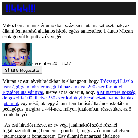
Miközben a minisztériumokban százezres jutalmakat osztanak, az
állami fenntartású általános iskola egész tantestülete 1 darab Mozart
csokigolyót kapott az év végén
Herczeg Márk
oktatás
2017. december 20. 18:27
Megosztás
Miután az esti tévéhíradókban is elhangzott, hogy
Trócsányi László
igazságügyi miniszter megjutalmazta magát 200 ezer forintnyi
Erzsébet-utalvánnyal
, illetve az is kiderült, hogy
a Miniszterelnökség
dolgozói is 100, illetve 250 ezer forintnyi Erzsébet-utalványt kaptak
jutalmul
, egy néző, aki egy állami fenntartású általános iskolában
pedagógus, megírta a 444-nek, milyen jutalomban részesültek az ő
munkahelyén:
„Az esti híradót nézve, az év végi jutalmakról szóló résznél
fogalmazódott meg bennem a gondolat, hogy az én munkahelyem
jutalmazását is bemutassam. Egy állami fenntartású általános