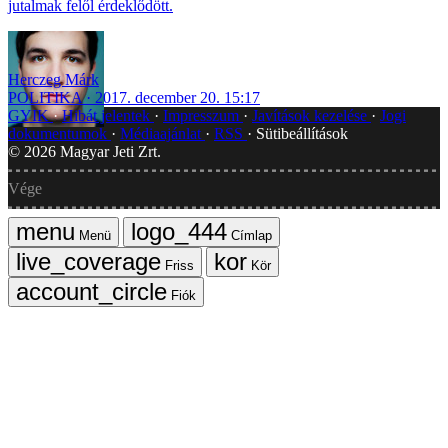
jutalmak felől érdeklődött.
Herczeg Márk
POLITIKA
2017. december 20. 15:17
GYIK
Hibát jelentek
Impresszum
Javítások kezelése
Jogi
dokumentumok
Médiaajánlat
RSS
Sütibeállítások
©
2026
Magyar Jeti Zrt.
Vége
Menü
Címlap
Friss
Kör
Fiók