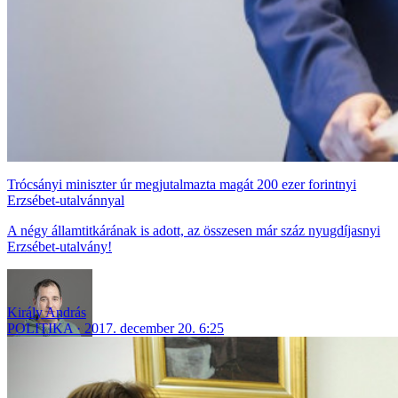
Trócsányi miniszter úr megjutalmazta magát 200 ezer forintnyi
Erzsébet-utalvánnyal
A négy államtitkárának is adott, az összesen már száz nyugdíjasnyi
Erzsébet-utalvány!
Király András
POLITIKA
2017. december 20. 6:25