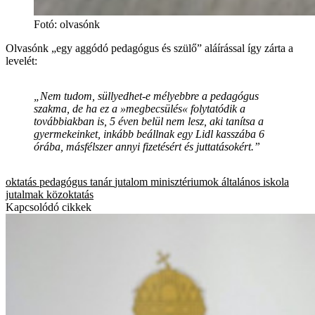
Fotó
:
olvasónk
Olvasónk „egy aggódó pedagógus és szülő” aláírással így zárta a
levelét:
„Nem tudom, süllyedhet-e mélyebbre a pedagógus
szakma, de ha ez a »megbecsülés« folytatódik a
továbbiakban is, 5 éven belül nem lesz, aki tanítsa a
gyermekeinket, inkább beállnak egy Lidl kasszába 6
órába, másfélszer annyi fizetésért és juttatásokért.”
oktatás
pedagógus
tanár
jutalom
minisztériumok
általános iskola
jutalmak
közoktatás
Kapcsolódó cikkek