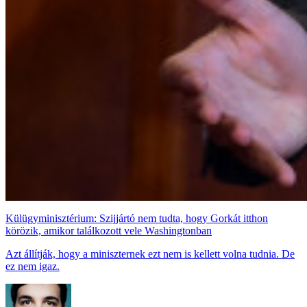
Külügyminisztérium: Szijjártó nem tudta, hogy Gorkát itthon
körözik, amikor találkozott vele Washingtonban
Azt állítják, hogy a miniszternek ezt nem is kellett volna tudnia. De
ez nem igaz.