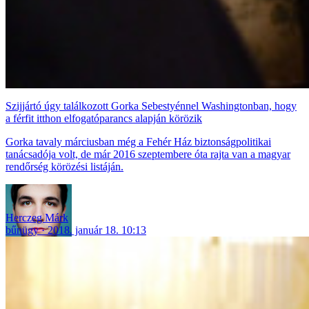
Szijjártó úgy találkozott Gorka Sebestyénnel Washingtonban, hogy
a férfit itthon elfogatóparancs alapján körözik
Gorka tavaly márciusban még a Fehér Ház biztonságpolitikai
tanácsadója volt, de már 2016 szeptembere óta rajta van a magyar
rendőrség körözési listáján.
Herczeg Márk
bűnügy
2018. január 18. 10:13