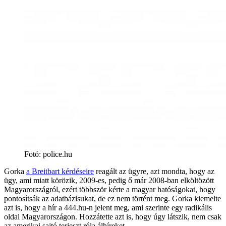
Fotó
:
police.hu
Gorka
a Breitbart kérdéseire
reagált az ügyre, azt mondta, hogy az
ügy, ami miatt körözik, 2009-es, pedig ő már 2008-ban elköltözött
Magyarországról, ezért többször kérte a magyar hatóságokat, hogy
pontosítsák az adatbázisukat, de ez nem történt meg. Gorka kiemelte
azt is, hogy a hír a 444.hu-n jelent meg, ami szerinte egy radikális
oldal Magyarországon. Hozzátette azt is, hogy úgy látszik, nem csak
az amerikai sajtó terjeszt róla álhíreket.