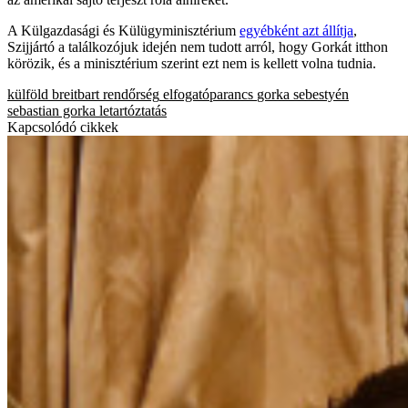
A Külgazdasági és Külügyminisztérium
egyébként azt állítja
,
Szijjártó a találkozójuk idején nem tudott arról, hogy Gorkát itthon
körözik, és a minisztérium szerint ezt nem is kellett volna tudnia.
külföld
breitbart
rendőrség
elfogatóparancs
gorka sebestyén
sebastian gorka
letartóztatás
Kapcsolódó cikkek