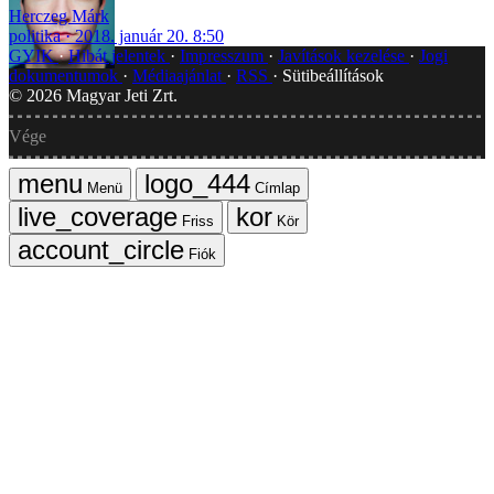
Herczeg Márk
politika
2018. január 20. 8:50
GYIK
Hibát jelentek
Impresszum
Javítások kezelése
Jogi
dokumentumok
Médiaajánlat
RSS
Sütibeállítások
©
2026
Magyar Jeti Zrt.
Vége
Menü
Címlap
Friss
Kör
Fiók