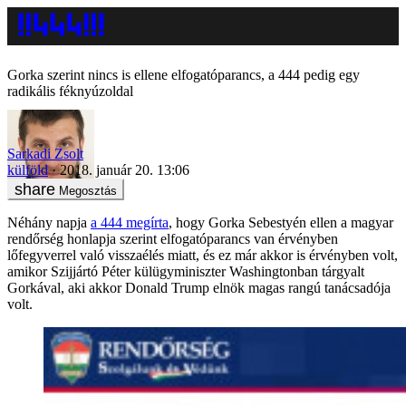
Gorka szerint nincs is ellene elfogatóparancs, a 444 pedig egy
radikális féknyúzoldal
Sarkadi Zsolt
külföld
2018. január 20. 13:06
Megosztás
Néhány napja
a 444 megírta
, hogy Gorka Sebestyén ellen a magyar
rendőrség honlapja szerint elfogatóparancs van érvényben
lőfegyverrel való visszaélés miatt, és ez már akkor is érvényben volt,
amikor Szijjártó Péter külügyminiszter Washingtonban tárgyalt
Gorkával, aki akkor Donald Trump elnök magas rangú tanácsadója
volt.