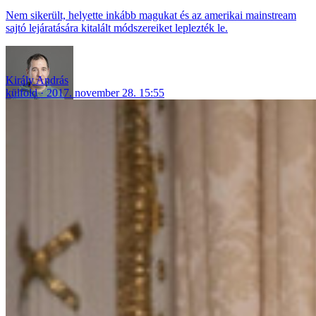
Nem sikerült, helyette inkább magukat és az amerikai mainstream
sajtó lejáratására kitalált módszereiket leplezték le.
Király András
külföld
2017. november 28. 15:55