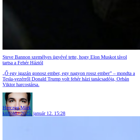
Steve Bannon személyes ügyévé tette, hogy Elon Muskot távol
tartsa a Fehér Háztól
„Ő egy igazán gonosz ember, egy nagyon rossz ember” – mondta a
Tesla-vezérről Donald Trump volt fehér házi tanácsadója, Orbán
Viktor harcostársa.
Herczeg Márk
külföld
2025. január 12. 15:28