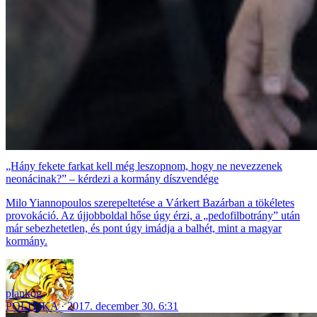
„Hány fekete farkat kell még leszopnom, hogy ne nevezzenek
neonácinak?” – kérdezi a kormány díszvendége
Milo Yiannopoulos szerepeltetése a Várkert Bazárban a tökéletes
provokáció. Az újjobboldal hőse úgy érzi, a „pedofilbotrány” után
már sebezhetetlen, és pont úgy imádja a balhét, mint a magyar
kormány.
plankog
POLITIKA
2017. december 30. 6:31