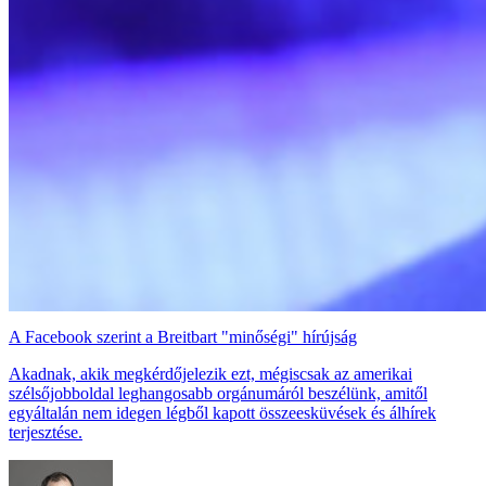
A Facebook szerint a Breitbart "minőségi" hírújság
Akadnak, akik megkérdőjelezik ezt, mégiscsak az amerikai
szélsőjobboldal leghangosabb orgánumáról beszélünk, amitől
egyáltalán nem idegen légből kapott összeesküvések és álhírek
terjesztése.