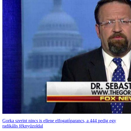
Gorka szerint nincs is ellene elfogatóparancs, a 444 pedig egy
radikális féknyúzoldal