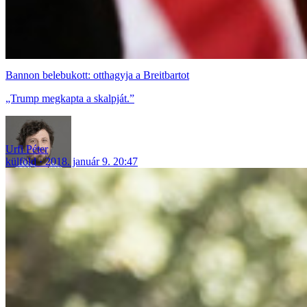
Bannon belebukott: otthagyja a Breitbartot
„Trump megkapta a skalpját.”
Urfi Péter
külföld
2018. január 9. 20:47