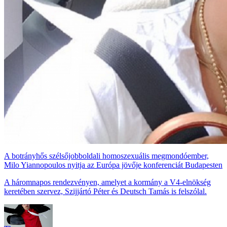
A botrányhős szélsőjobboldali homoszexuális megmondóember,
Milo Yiannopoulos nyitja az Európa jövője konferenciát Budapesten
A háromnapos rendezvényen, amelyet a kormány a V4-elnökség
keretében szervez, Szijjártó Péter és Deutsch Tamás is felszólal.