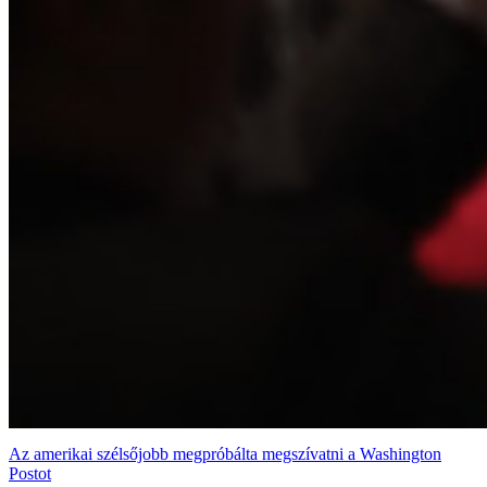
Az amerikai szélsőjobb megpróbálta megszívatni a Washington
Postot