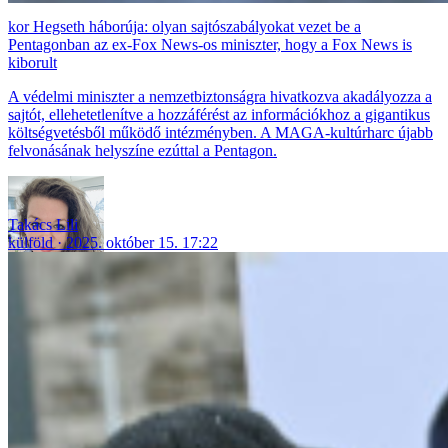
Hegseth háborúja: olyan sajtószabályokat vezet be a
Pentagonban az ex-Fox News-os miniszter, hogy a Fox News is
kiborult
A védelmi miniszter a nemzetbiztonságra hivatkozva akadályozza a
sajtót, ellehetetlenítve a hozzáférést az információkhoz a gigantikus
költségvetésből működő intézményben. A MAGA-kultúrharc újabb
felvonásának helyszíne ezúttal a Pentagon.
Takács Lili
külföld
2025. október 15. 17:22