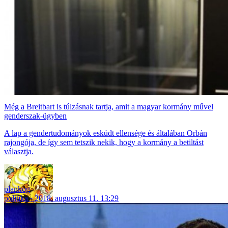
Még a Breitbart is túlzásnak tartja, amit a magyar kormány művel
genderszak-ügyben
A lap a gendertudományok esküdt ellensége és általában Orbán
rajongója, de így sem tetszik nekik, hogy a kormány a betiltást
választja.
plankog
politika
2018. augusztus 11. 13:29