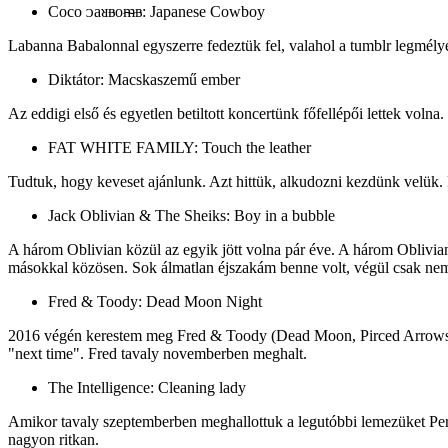
Coco ᴐaᴚᴃoᵯᴃ: Japanese Cowboy
Labanna Babalonnal egyszerre fedeztük fel, valahol a tumblr legmélyén
Diktátor: Macskaszemű ember
Az eddigi első és egyetlen betiltott koncertünk főfellépői lettek volna.
FAT WHITE FAMILY: Touch the leather
Tudtuk, hogy keveset ajánlunk. Azt hittük, alkudozni kezdünk velük. 
Jack Oblivian & The Sheiks: Boy in a bubble
A három Oblivian közül az egyik jött volna pár éve. A három Oblivi
másokkal közösen. Sok álmatlan éjszakám benne volt, végül csak nem 
Fred & Toody: Dead Moon Night
2016 végén kerestem meg Fred & Toody (Dead Moon, Pirced Arrows) kon
"next time". Fred tavaly novemberben meghalt.
The Intelligence: Cleaning lady
Amikor tavaly szeptemberben meghallottuk a legutóbbi lemezüket Perp
nagyon ritkan.