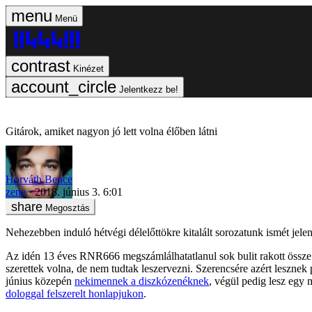
Menü
Kinézet
Jelentkezz be!
Gitárok, amiket nagyon jó lett volna élőben látni
Horváth Bence
zene
2018. június 3. 6:01
Megosztás
Nehezebben induló hétvégi délelőttökre kitalált sorozatunk ismét jel
Az idén 13 éves RNR666 megszámlálhatatlanul sok bulit rakott össze 
szerettek volna, de nem tudtak leszervezni. Szerencsére azért lesznek
június közepén
nekimennek a diszkózenéknek
, végül pedig lesz egy 
dologgal felszerelt honlapjukon
.