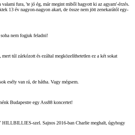
lami fura, 'te jó ég, már megint miből hagyott ki az agyam'-érzés.
ktek 13 év nagyon-nagyon akart, de össze nem jött zenekarától egy-
 soha nem fogjuk feladni!
t túl zárkózott és ezáltal megközelíthetetlen ez a két sokat
 sok esély van rá, de hátha. Vagy mégsem.
retnénk Budapestre egy Ass88 koncertet!
EY HILLBILLIES-szel. Sajnos 2016-ban Charlie meghalt, úgyhogy