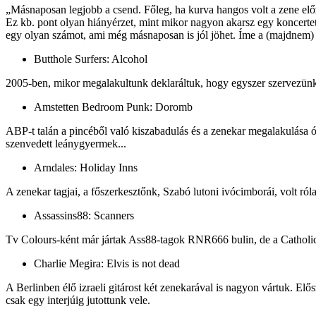
„Másnaposan legjobb a csend. Főleg, ha kurva hangos volt a zene előzo
Ez kb. pont olyan hiányérzet, mint mikor nagyon akarsz egy koncertet d
egy olyan számot, ami még másnaposan is jól jöhet. Íme a (majdnem) 
Butthole Surfers: Alcohol
2005-ben, mikor megalakultunk deklaráltuk, hogy egyszer szervezünk e
Amstetten Bedroom Punk: Doromb
ABP-t talán a pincéből való kiszabadulás és a zenekar megalakulása óta
szenvedett leánygyermek...
Arndales: Holiday Inns
A zenekar tagjai, a főszerkesztőnk, Szabó lutoni ivócimborái, volt ró
Assassins88: Scanners
Tv Colours-ként már jártak Ass88-tagok RNR666 bulin, de a Catholic Spr
Charlie Megira: Elvis is not dead
A Berlinben élő izraeli gitárost két zenekarával is nagyon v
csak egy interjúig jutottunk vele.