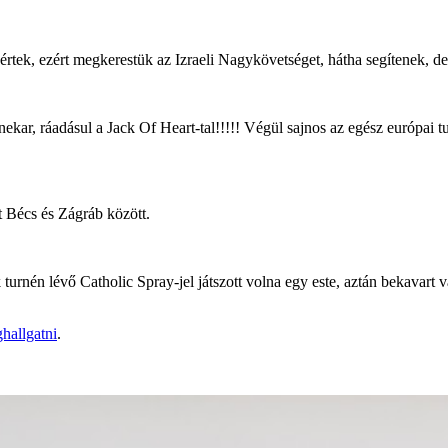
́rtek, ezért megkerestük az Izraeli Nagykövetséget, hátha segítenek, d
enekar, ráadásul a Jack Of Heart-tal!!!!! Végül sajnos az egész európa
écs és Zágráb között.
ik turnén lévő Catholic Spray-jel játszott volna egy este, aztán bekavart
ghallgatni
.