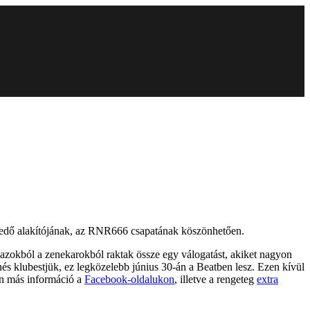
melkedő alakítójának, az RNR666 csapatának köszönhetően.
azokból a zenekarokból raktak össze egy válogatást, akiket nagyon
nés klubestjük, ez legközelebb június 30-án a Beatben lesz. Ezen kívül
n más információ a
Facebook-oldalukon
, illetve a rengeteg
extra