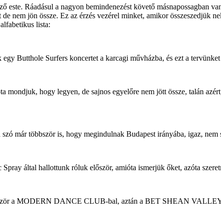
̋ este. Ráadásul a nagyon bemindenezést követő másnapossagban van va
e nem jön össze. Ez az érzés vezérel minket, amikor összeszedjük ne
alfabetikus lista:
gy Butthole Surfers koncertet a karcagi művházba, és ezt a tervünket
 mondjuk, hogy legyen, de sajnos egyelőre nem jött össze, talán azért, mer
la szó már többször is, hogy megindulnak Budapest irányába, igaz, nem
ay által hallottunk róluk először, amióta ismerjük őket, azóta sze
ártuk. Először a MODERN DANCE CLUB-bal, aztán a BET SHEAN VALL