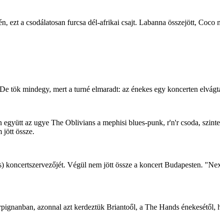
, ezt a csodálatosan furcsa dél-afrikai csajt. Labanna összejött, Coco
De tök mindegy, mert a turné elmaradt: az énekes egy koncerten elvágta
an együtt az ugye The Oblivians a mephisi blues-punk, r'n'r csoda, szinte 
jött össze.
certszervezőjét. Végül nem jött össze a koncert Budapesten. "Nex
ignanban, azonnal azt kerdeztük Briantoől, a The Hands énekesétől, 