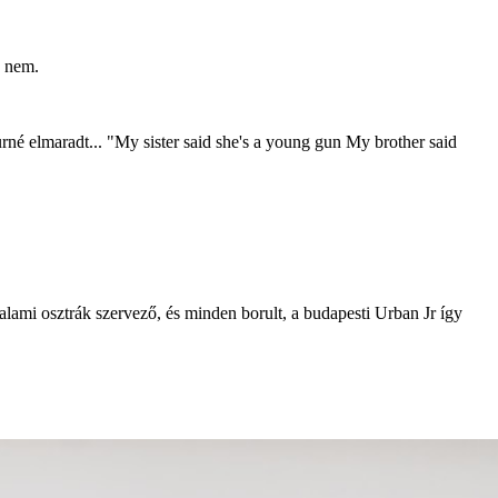
e nem.
i turné elmaradt... "My sister said she's a young gun My brother said
 valami osztrák szervező, és minden borult, a budapesti Urban Jr így