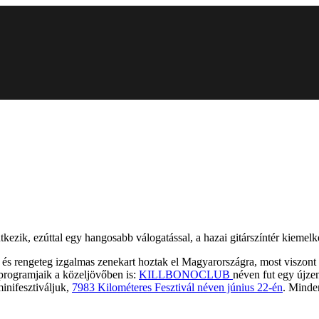
entkezik, ezúttal egy hangosabb válogatással, a hazai gitárszíntér kie
és rengeteg izgalmas zenekart hoztak el Magyarországra, most viszont 
 programjaik a közeljövőben is:
KILLBONOCLUB
néven fut egy újze
minifesztiváljuk,
7983 Kilométeres Fesztivál néven június 22-én
. Minde