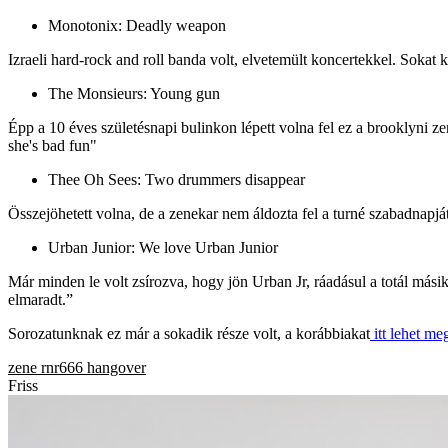
Monotonix: Deadly weapon
Izraeli hard-rock and roll banda volt, elvetemült koncertekkel. Sokat ke
The Monsieurs: Young gun
Épp a 10 éves születésnapi bulinkon lépett volna fel ez a brooklyni z
she's bad fun"
Thee Oh Sees: Two drummers disappear
Összejöhetett volna, de a zenekar nem áldozta fel a turné szabadnapját B
Urban Junior: We love Urban Junior
Már minden le volt zsírozva, hogy jön Urban Jr, ráadásul a totál más
elmaradt.”
Sorozatunknak ez már a sokadik része volt, a korábbiakat
itt lehet me
zene
rnr666
hangover
Friss