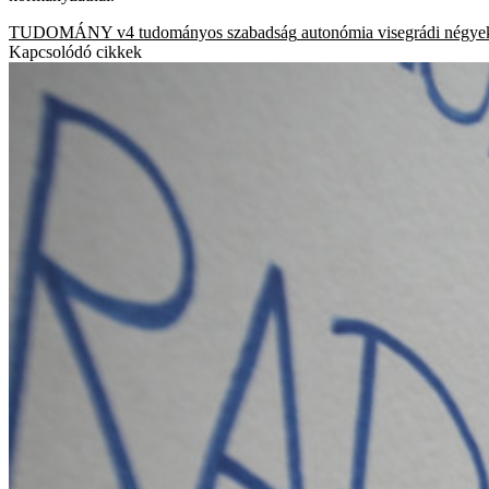
TUDOMÁNY
v4
tudományos szabadság
autonómia
visegrádi négye
Kapcsolódó cikkek