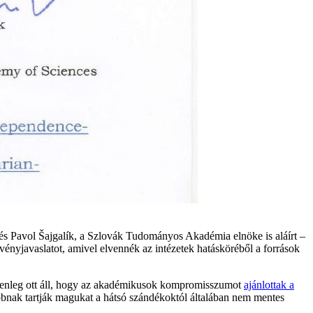
Pavol Šajgalík, a Szlovák Tudományos Akadémia elnöke is aláírt –
nyjavaslatot, amivel elvennék az intézetek hatásköréből a források
elenleg ott áll, hogy az akadémikusok kompromisszumot
ajánlottak a
sabbnak tartják magukat a hátsó szándékoktól általában nem mentes