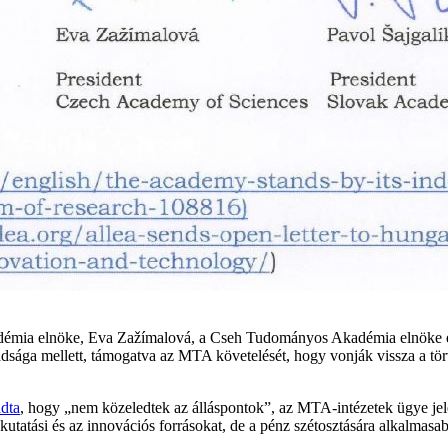
mia elnöke, Eva Zažímalová, a Cseh Tudományos Akadémia elnöke és 
ága mellett, támogatva az MTA követelését, hogy vonják vissza a törvé
dta
, hogy „nem közeledtek az álláspontok”, az MTA-intézetek ügye j
 kutatási és az innovációs forrásokat, de a pénz szétosztására alkalma