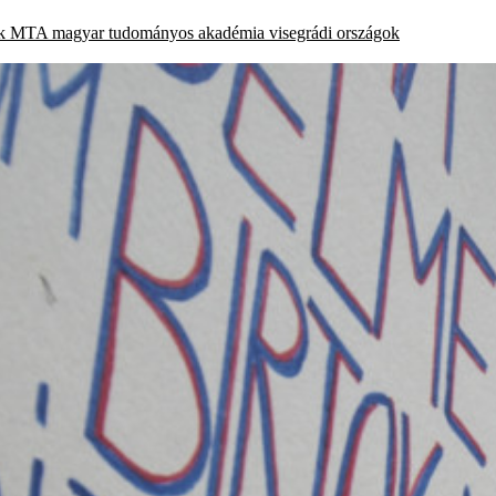
k
MTA
magyar tudományos akadémia
visegrádi országok