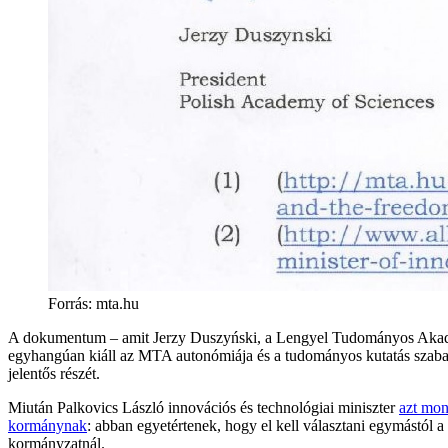
Forrás
:
mta.hu
A dokumentum – amit Jerzy Duszyński, a Lengyel Tudományos Akadé
egyhangúan kiáll az MTA autonómiája és a tudományos kutatás szabads
jelentős részét.
Miután Palkovics László innovációs és technológiai miniszter
azt mon
kormánynak
: abban egyetértenek, hogy el kell választani egymástól a
kormányzatnál.