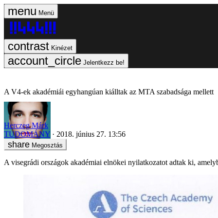
Menü
Kinézet
Jelentkezz be!
A V4-ek akadémiái egyhangúan kiálltak az MTA szabadsága mellett
Herczeg Márk
TUDOMÁNY
2018. június 27. 13:56
Megosztás
A visegrádi országok akadémiai elnökei nyilatkozatot adtak ki, am