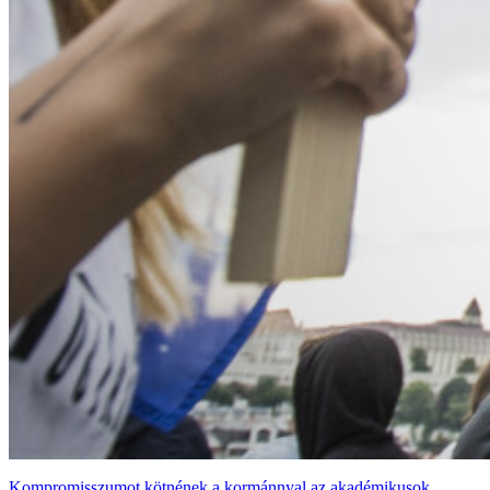
Kompromisszumot kötnének a kormánnyal az akadémikusok