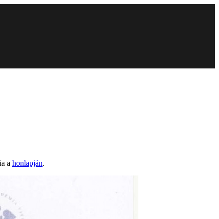
ia a
honlapján
.